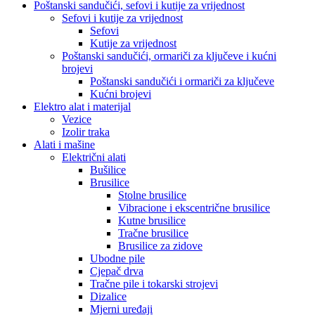
Poštanski sandučići, sefovi i kutije za vrijednost
Sefovi i kutije za vrijednost
Sefovi
Kutije za vrijednost
Poštanski sandučići, ormariči za ključeve i kućni
brojevi
Poštanski sandučići i ormariči za ključeve
Kućni brojevi
Elektro alat i materijal
Vezice
Izolir traka
Alati i mašine
Električni alati
Bušilice
Brusilice
Stolne brusilice
Vibracione i ekscentrične brusilice
Kutne brusilice
Tračne brusilice
Brusilice za zidove
Ubodne pile
Cjepač drva
Tračne pile i tokarski strojevi
Dizalice
Mjerni uređaji