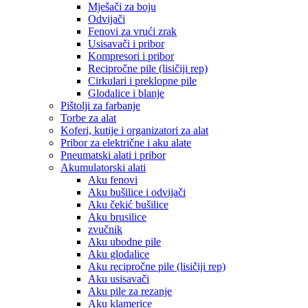
Mješači za boju
Odvijači
Fenovi za vrući zrak
Usisavači i pribor
Kompresori i pribor
Recipročne pile (lisičiji rep)
Cirkulari i preklopne pile
Glodalice i blanje
Pištolji za farbanje
Torbe za alat
Koferi, kutije i organizatori za alat
Pribor za električne i aku alate
Pneumatski alati i pribor
Akumulatorski alati
Aku fenovi
Aku bušilice i odvijači
Aku čekić bušilice
Aku brusilice
zvučnik
Aku ubodne pile
Aku glodalice
Aku recipročne pile (lisičiji rep)
Aku usisavači
Aku pile za rezanje
Aku klamerice