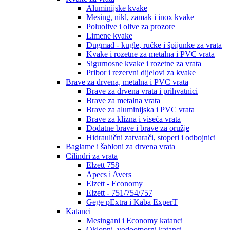
Aluminijske kvake
Mesing, nikl, zamak i inox kvake
Poluolive i olive za prozore
Limene kvake
Dugmad - kugle, ručke i špijunke za vrata
Kvake i rozetne za metalna i PVC vrata
Sigurnosne kvake i rozetne za vrata
Pribor i rezervni dijelovi za kvake
Brave za drvena, metalna i PVC vrata
Brave za drvena vrata i prihvatnici
Brave za metalna vrata
Brave za aluminijska i PVC vrata
Brave za klizna i viseća vrata
Dodatne brave i brave za oružje
Hidraulični zatvarači, stoperi i odbojnici
Baglame i šabloni za drvena vrata
Cilindri za vrata
Elzett 758
Apecs i Avers
Elzett - Economy
Elzett - 751/754/757
Gege pExtra i Kaba ExperT
Katanci
Mesingani i Economy katanci
Oklopni, vodootporni katanci