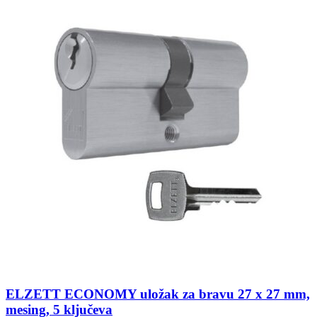
ELZETT ECONOMY uložak za bravu 27 x 27 mm,
mesing, 5 ključeva