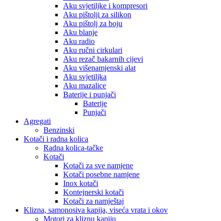
Aku svjetiljke i kompresori
Aku pištolji za silikon
Aku pištolj za boju
Aku blanje
Aku radio
Aku ručni cirkulari
Aku rezač bakarnih cijevi
Aku višenamjenski alat
Aku svjetiljka
Aku mazalice
Baterije i punjači
Baterije
Punjači
Agregati
Benzinski
Kotači i radna kolica
Radna kolica-tačke
Kotači
Kotači za sve namjene
Kotači posebne namjene
Inox kotači
Kontejnerski kotači
Kotači za namještaj
Klizna, samonosiva kapija, viseća vrata i okov
Motori za kliznu kapiju