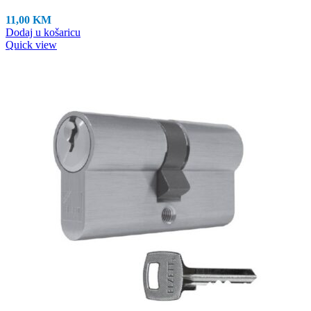
11,00
KM
Dodaj u košaricu
Quick view