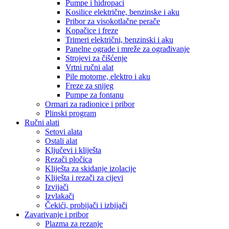
Pumpe i hidropaci
Kosilice električne, benzinske i aku
Pribor za visokotlačne perače
Kopačice i freze
Trimeri električni, benzinski i aku
Panelne ograde i mreže za ograđivanje
Strojevi za čišćenje
Vrtni ručni alat
Pile motorne, elektro i aku
Freze za snijeg
Pumpe za fontanu
Ormari za radionice i pribor
Plinski program
Ručni alati
Setovi alata
Ostali alat
Ključevi i kliješta
Rezači pločica
Kliješta za skidanje izolacije
Kliješta i rezači za cijevi
Izvijači
Izvlakači
Čekići, probijači i izbijači
Zavarivanje i pribor
Plazma za rezanje