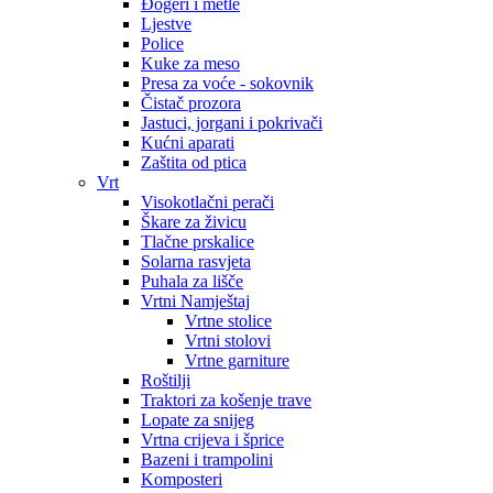
Đogeri i metle
Ljestve
Police
Kuke za meso
Presa za voće - sokovnik
Čistač prozora
Jastuci, jorgani i pokrivači
Kućni aparati
Zaštita od ptica
Vrt
Visokotlačni perači
Škare za živicu
Tlačne prskalice
Solarna rasvjeta
Puhala za lišče
Vrtni Namještaj
Vrtne stolice
Vrtni stolovi
Vrtne garniture
Roštilji
Traktori za košenje trave
Lopate za snijeg
Vrtna crijeva i šprice
Bazeni i trampolini
Komposteri