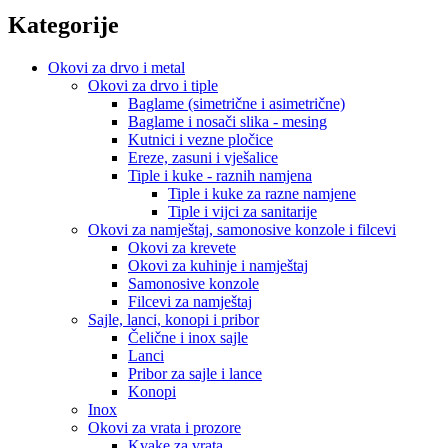
Kategorije
Okovi za drvo i metal
Okovi za drvo i tiple
Baglame (simetrične i asimetrične)
Baglame i nosači slika - mesing
Kutnici i vezne pločice
Ereze, zasuni i vješalice
Tiple i kuke - raznih namjena
Tiple i kuke za razne namjene
Tiple i vijci za sanitarije
Okovi za namještaj, samonosive konzole i filcevi
Okovi za krevete
Okovi za kuhinje i namještaj
Samonosive konzole
Filcevi za namještaj
Sajle, lanci, konopi i pribor
Čelične i inox sajle
Lanci
Pribor za sajle i lance
Konopi
Inox
Okovi za vrata i prozore
Kvake za vrata