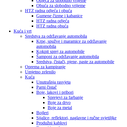
Odjeća za slobodno vrijeme
Obuća za slobodno vrijeme
HTZ radna odjeća i obuća
Gumene čizme i kabanice
HTZ radna odjeća
HTZ radna obuća
Kuća i vrt
Sredstva za održavanje automobila
Krpe, spužve i maramice za održavanje
automobila
Kokpit sprej za automobile
Šamponi za održavanje automobila
Sredstva, čistači, pjene, paste za automobile
Oprema za kampiranje
Umjetno zelenilo
Kuća
Unutrašnja rasvjeta
Parni čistač
Boje, lakovi i pribori
Sprejevi za farbanje
Boje za drvo
Boje za metal
Bojleri
Sijalice, reflektori, naglavne i ručne svjetiljke
Produžni kablovi