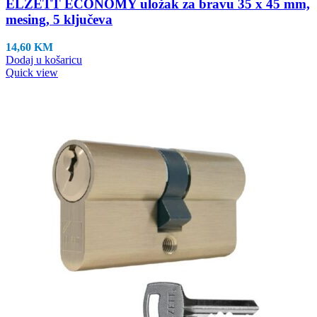
ELZETT ECONOMY uložak za bravu 35 x 45 mm,
mesing, 5 ključeva
14,60
KM
Dodaj u košaricu
Quick view