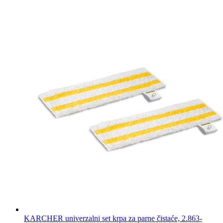
KARCHER univerzalni set krpa za parne čistaće, 2.863-