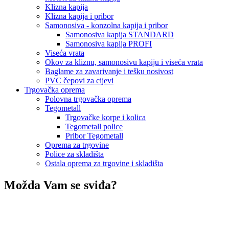
Klizna kapija
Klizna kapija i pribor
Samonosiva - konzolna kapija i pribor
Samonosiva kapija STANDARD
Samonosiva kapija PROFI
Viseća vrata
Okov za kliznu, samonosivu kapiju i viseća vrata
Baglame za zavarivanje i tešku nosivost
PVC čepovi za cijevi
Trgovačka oprema
Polovna trgovačka oprema
Tegometall
Trgovačke korpe i kolica
Tegometall police
Pribor Tegometall
Oprema za trgovine
Police za skladišta
Ostala oprema za trgovine i skladišta
Možda Vam se sviđa?