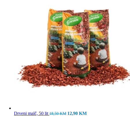
Izvorna
Trenutna
Drveni malč, 50 lit
12,90
KM
18,50
KM
cijena
cijena
bila
je:
je:
12,90 KM.