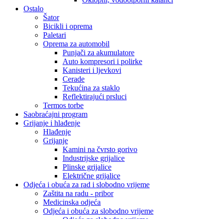
Ostalo
Šator
Bicikli i oprema
Paletari
Oprema za automobil
Punjači za akumulatore
Auto kompresori i polirke
Kanisteri i ljevkovi
Cerade
Tekućina za staklo
Reflektirajući prsluci
Termos torbe
Saobraćajni program
Grijanje i hlađenje
Hlađenje
Grijanje
Kamini na čvrsto gorivo
Industrijske grijalice
Plinske grijalice
Električne grijalice
Odjeća i obuća za rad i slobodno vrijeme
Zaštita na radu - pribor
Medicinska odjeća
Odjeća i obuća za slobodno vrijeme