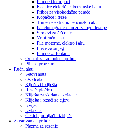
Pumpe i hidropaci
Kosilice električne, benzinske i aku
Pribor za visokotlačne perače
Kopačice i freze
Trimeri električni, benzinski i aku
Panelne ograde i mreže za ograđivanje
Strojevi za čišćenje
Vrtni ručni alat
Pile motorne, elektro i aku
Freze za snijeg
Pumpe za fontanu
Ormari za radionice i pribor
Plinski program
Ručni alati
Setovi alata
Ostali alat
Ključevi i kliješta
Rezači pločica
Kliješta za skidanje izolacije
Kliješta i rezači za cijevi
Izvijači
Izvlakači
Čekići, probijači i izbijači
Zavarivanje i pribor
Plazma za rezanje