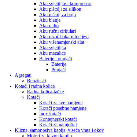
Aku svjetiljke i kompresori
Aku pištolji za silikon
Aku pištolj za boju
Aku blanje
Aku radio
Aku ručni cirkulari
Aku rezač bakarnih cijevi
Aku višenamjenski alat
Aku svjetiljka
Aku mazalice
Baterije i punjači
Baterije
Punjači
Agregati
Benzinski
Kotači i radna kolica
Radna kolica-tačke
Kotači
Kotači za sve namjene
Kotači posebne namjene
Inox kotači
Kontejnerski kotači
Kotači za namještaj
Klizna, samonosiva kapija, viseća vrata i okov
Motori za kliznu kapiju