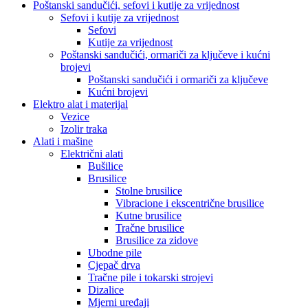
Poštanski sandučići, sefovi i kutije za vrijednost
Sefovi i kutije za vrijednost
Sefovi
Kutije za vrijednost
Poštanski sandučići, ormariči za ključeve i kućni
brojevi
Poštanski sandučići i ormariči za ključeve
Kućni brojevi
Elektro alat i materijal
Vezice
Izolir traka
Alati i mašine
Električni alati
Bušilice
Brusilice
Stolne brusilice
Vibracione i ekscentrične brusilice
Kutne brusilice
Tračne brusilice
Brusilice za zidove
Ubodne pile
Cjepač drva
Tračne pile i tokarski strojevi
Dizalice
Mjerni uređaji