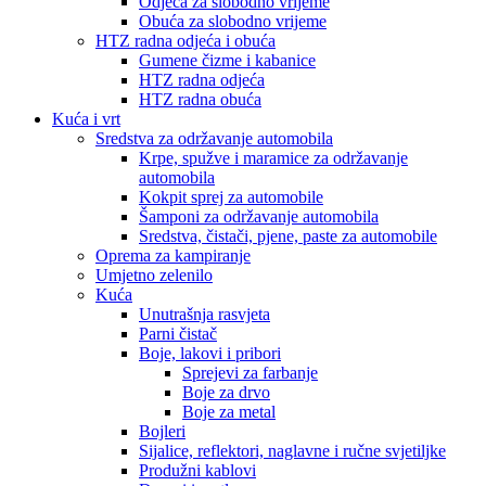
Odjeća za slobodno vrijeme
Obuća za slobodno vrijeme
HTZ radna odjeća i obuća
Gumene čizme i kabanice
HTZ radna odjeća
HTZ radna obuća
Kuća i vrt
Sredstva za održavanje automobila
Krpe, spužve i maramice za održavanje
automobila
Kokpit sprej za automobile
Šamponi za održavanje automobila
Sredstva, čistači, pjene, paste za automobile
Oprema za kampiranje
Umjetno zelenilo
Kuća
Unutrašnja rasvjeta
Parni čistač
Boje, lakovi i pribori
Sprejevi za farbanje
Boje za drvo
Boje za metal
Bojleri
Sijalice, reflektori, naglavne i ručne svjetiljke
Produžni kablovi