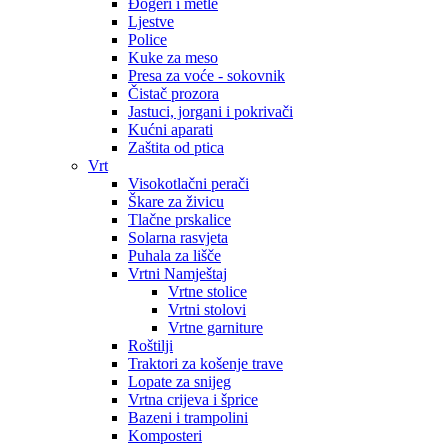
Đogeri i metle
Ljestve
Police
Kuke za meso
Presa za voće - sokovnik
Čistač prozora
Jastuci, jorgani i pokrivači
Kućni aparati
Zaštita od ptica
Vrt
Visokotlačni perači
Škare za živicu
Tlačne prskalice
Solarna rasvjeta
Puhala za lišče
Vrtni Namještaj
Vrtne stolice
Vrtni stolovi
Vrtne garniture
Roštilji
Traktori za košenje trave
Lopate za snijeg
Vrtna crijeva i šprice
Bazeni i trampolini
Komposteri