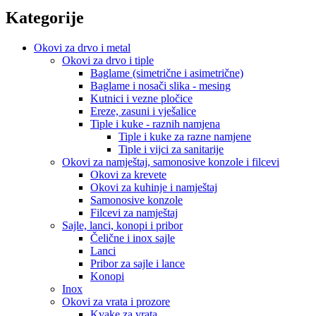
Kategorije
Okovi za drvo i metal
Okovi za drvo i tiple
Baglame (simetrične i asimetrične)
Baglame i nosači slika - mesing
Kutnici i vezne pločice
Ereze, zasuni i vješalice
Tiple i kuke - raznih namjena
Tiple i kuke za razne namjene
Tiple i vijci za sanitarije
Okovi za namještaj, samonosive konzole i filcevi
Okovi za krevete
Okovi za kuhinje i namještaj
Samonosive konzole
Filcevi za namještaj
Sajle, lanci, konopi i pribor
Čelične i inox sajle
Lanci
Pribor za sajle i lance
Konopi
Inox
Okovi za vrata i prozore
Kvake za vrata