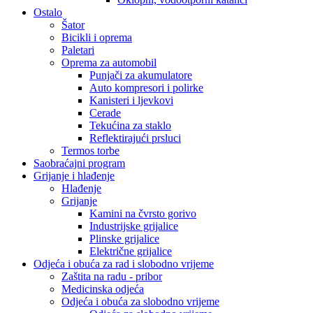
Ostalo
Šator
Bicikli i oprema
Paletari
Oprema za automobil
Punjači za akumulatore
Auto kompresori i polirke
Kanisteri i ljevkovi
Cerade
Tekućina za staklo
Reflektirajući prsluci
Termos torbe
Saobraćajni program
Grijanje i hlađenje
Hlađenje
Grijanje
Kamini na čvrsto gorivo
Industrijske grijalice
Plinske grijalice
Električne grijalice
Odjeća i obuća za rad i slobodno vrijeme
Zaštita na radu - pribor
Medicinska odjeća
Odjeća i obuća za slobodno vrijeme