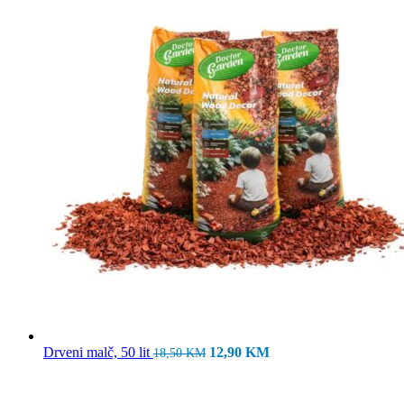
Izvorna
Trenutna
Drveni malč, 50 lit
12,90
KM
18,50
KM
cijena
cijena
bila
je:
je:
12,90 KM.