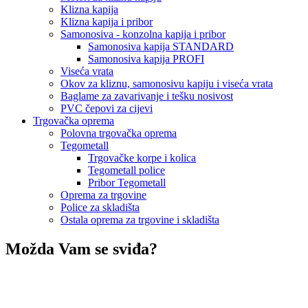
Klizna kapija
Klizna kapija i pribor
Samonosiva - konzolna kapija i pribor
Samonosiva kapija STANDARD
Samonosiva kapija PROFI
Viseća vrata
Okov za kliznu, samonosivu kapiju i viseća vrata
Baglame za zavarivanje i tešku nosivost
PVC čepovi za cijevi
Trgovačka oprema
Polovna trgovačka oprema
Tegometall
Trgovačke korpe i kolica
Tegometall police
Pribor Tegometall
Oprema za trgovine
Police za skladišta
Ostala oprema za trgovine i skladišta
Možda Vam se sviđa?