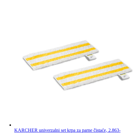
KARCHER univerzalni set krpa za parne čistaće, 2.863-