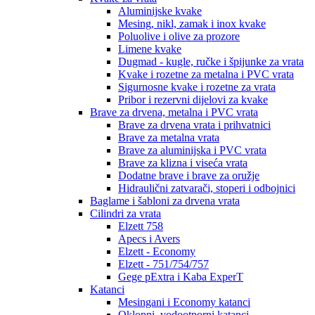
Aluminijske kvake
Mesing, nikl, zamak i inox kvake
Poluolive i olive za prozore
Limene kvake
Dugmad - kugle, ručke i špijunke za vrata
Kvake i rozetne za metalna i PVC vrata
Sigurnosne kvake i rozetne za vrata
Pribor i rezervni dijelovi za kvake
Brave za drvena, metalna i PVC vrata
Brave za drvena vrata i prihvatnici
Brave za metalna vrata
Brave za aluminijska i PVC vrata
Brave za klizna i viseća vrata
Dodatne brave i brave za oružje
Hidraulični zatvarači, stoperi i odbojnici
Baglame i šabloni za drvena vrata
Cilindri za vrata
Elzett 758
Apecs i Avers
Elzett - Economy
Elzett - 751/754/757
Gege pExtra i Kaba ExperT
Katanci
Mesingani i Economy katanci
Oklopni, vodootporni katanci