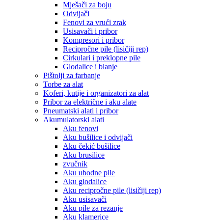
Mješači za boju
Odvijači
Fenovi za vrući zrak
Usisavači i pribor
Kompresori i pribor
Recipročne pile (lisičiji rep)
Cirkulari i preklopne pile
Glodalice i blanje
Pištolji za farbanje
Torbe za alat
Koferi, kutije i organizatori za alat
Pribor za električne i aku alate
Pneumatski alati i pribor
Akumulatorski alati
Aku fenovi
Aku bušilice i odvijači
Aku čekić bušilice
Aku brusilice
zvučnik
Aku ubodne pile
Aku glodalice
Aku recipročne pile (lisičiji rep)
Aku usisavači
Aku pile za rezanje
Aku klamerice