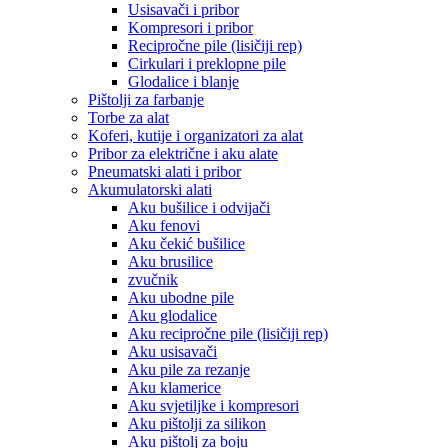
Usisavači i pribor
Kompresori i pribor
Recipročne pile (lisičiji rep)
Cirkulari i preklopne pile
Glodalice i blanje
Pištolji za farbanje
Torbe za alat
Koferi, kutije i organizatori za alat
Pribor za električne i aku alate
Pneumatski alati i pribor
Akumulatorski alati
Aku bušilice i odvijači
Aku fenovi
Aku čekić bušilice
Aku brusilice
zvučnik
Aku ubodne pile
Aku glodalice
Aku recipročne pile (lisičiji rep)
Aku usisavači
Aku pile za rezanje
Aku klamerice
Aku svjetiljke i kompresori
Aku pištolji za silikon
Aku pištolj za boju