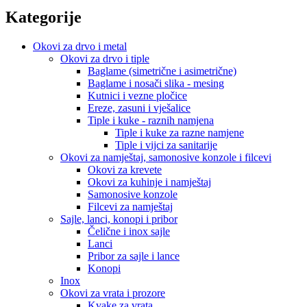
Kategorije
Okovi za drvo i metal
Okovi za drvo i tiple
Baglame (simetrične i asimetrične)
Baglame i nosači slika - mesing
Kutnici i vezne pločice
Ereze, zasuni i vješalice
Tiple i kuke - raznih namjena
Tiple i kuke za razne namjene
Tiple i vijci za sanitarije
Okovi za namještaj, samonosive konzole i filcevi
Okovi za krevete
Okovi za kuhinje i namještaj
Samonosive konzole
Filcevi za namještaj
Sajle, lanci, konopi i pribor
Čelične i inox sajle
Lanci
Pribor za sajle i lance
Konopi
Inox
Okovi za vrata i prozore
Kvake za vrata