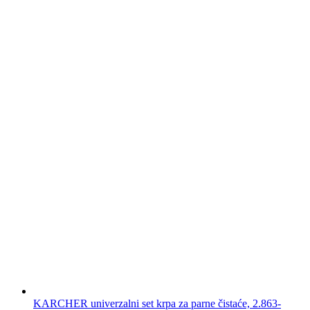
KARCHER univerzalni set krpa za parne čistaće, 2.863-