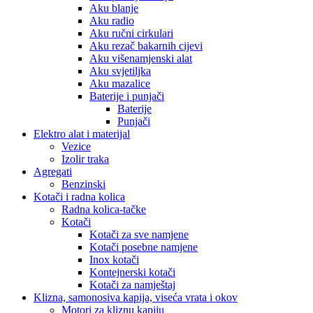
Aku blanje
Aku radio
Aku ručni cirkulari
Aku rezač bakarnih cijevi
Aku višenamjenski alat
Aku svjetiljka
Aku mazalice
Baterije i punjači
Baterije
Punjači
Elektro alat i materijal
Vezice
Izolir traka
Agregati
Benzinski
Kotači i radna kolica
Radna kolica-tačke
Kotači
Kotači za sve namjene
Kotači posebne namjene
Inox kotači
Kontejnerski kotači
Kotači za namještaj
Klizna, samonosiva kapija, viseća vrata i okov
Motori za kliznu kapiju