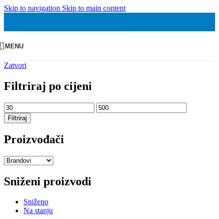
Skip to navigation
Skip to main content
MENU
Zatvori
Filtriraj po cijeni
Min
Maks
cijena
cijena
Filtriraj
Proizvođači
Sniženi proizvodi
Sniženo
Na stanju