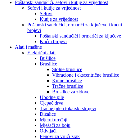
Poštanski sandučići, sefovi i kutije za vrijednost
Sefovi i kutije za vrijednost
Sefovi
Kutije za vrijednost
Poštanski sandučići, ormariči za ključeve i kućni
brojevi
Poštanski sandučići i ormariči za ključeve
Kućni brojevi
Alati i mašine
Električni alati
Bušilice
Brusilice
Stolne brusilice
Vibracione i ekscentrične brusilice
Kutne brusilice
Tračne brusilice
Brusilice za zidove
Ubodne pile
Cjepač drva
Tračne pile i tokarski strojevi
Dizalice
Mjerni uređaji
Mješači za boju
Odvijači
Fenovi za vrući zrak