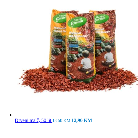
Izvorna
Trenutna
Drveni malč, 50 lit
12,90
KM
18,50
KM
cijena
cijena
bila
je:
je:
12,90 KM.