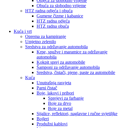
Odjeća za slobodno vrijeme
Obuća za slobodno vrijeme
HTZ radna odjeća i obuća
Gumene čizme i kabanice
HTZ radna odjeća
HTZ radna obuća
Kuća i vrt
Oprema za kampiranje
Umjetno zelenilo
Sredstva za održavanje automobila
Krpe, spužve i maramice za održavanje
automobila
Kokpit sprej za automobile
Šamponi za održavanje automobila
Sredstva, čistači, pjene, paste za automobile
Kuća
Unutrašnja rasvjeta
Parni čistač
Boje, lakovi i pribori
Sprejevi za farbanje
Boje za drvo
Boje za metal
Sijalice, reflektori, naglavne i ručne svjetiljke
Bojleri
Produžni kablovi