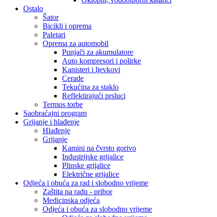
Ostalo
Šator
Bicikli i oprema
Paletari
Oprema za automobil
Punjači za akumulatore
Auto kompresori i polirke
Kanisteri i ljevkovi
Cerade
Tekućina za staklo
Reflektirajući prsluci
Termos torbe
Saobraćajni program
Grijanje i hlađenje
Hlađenje
Grijanje
Kamini na čvrsto gorivo
Industrijske grijalice
Plinske grijalice
Električne grijalice
Odjeća i obuća za rad i slobodno vrijeme
Zaštita na radu - pribor
Medicinska odjeća
Odjeća i obuća za slobodno vrijeme