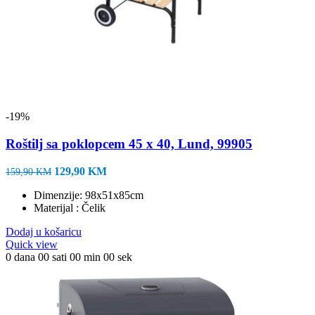
-19%
Roštilj sa poklopcem 45 x 40, Lund, 99905
Izvorna
Trenutna
129,90
KM
159,90
KM
cijena
cijena
Dimenzije: 98x51x85cm
bila
je:
Materijal : Čelik
je:
129,90 KM.
159,90 KM.
Dodaj u košaricu
Quick view
0
dana
00
sati
00
min
00
sek