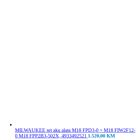
MILWAUKEE set aku alata M18 FPD3-0 + M18 FIW2F12-
0 M18 FPP2B3-502X, 4933492521
1.520,00
KM