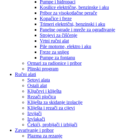
Pumpe i hidropaci
Kosilice električne, benzinske i aku
Pribor za visokotlačne perače
Kopačice i freze
Trimeri električni, benzinski i aku
Panelne ograde i mreže za ograđivanje
Strojevi za čišćenje
Vrtni ručni alat
Pile motorne, elektro i aku
Freze za snijeg
Pumpe za fontanu
Ormari za radionice i pribor
Plinski program
Ručni alati
Setovi alata
Ostali alat
Ključevi i kliješta
Rezači pločica
Kliješta za skidanje izolacije
Kliješta i rezači za cijevi
Izvijači
Izvlakači
Čekići, probijači i izbijači
Zavarivanje i pribor
Plazma za rezanje