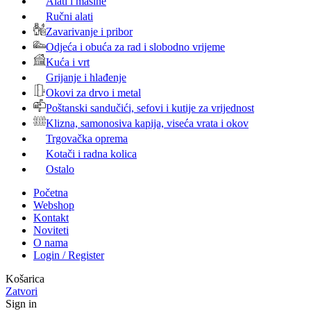
Alati i mašine
Ručni alati
Zavarivanje i pribor
Odjeća i obuća za rad i slobodno vrijeme
Kuća i vrt
Grijanje i hlađenje
Okovi za drvo i metal
Poštanski sandučići, sefovi i kutije za vrijednost
Klizna, samonosiva kapija, viseća vrata i okov
Trgovačka oprema
Kotači i radna kolica
Ostalo
Početna
Webshop
Kontakt
Noviteti
O nama
Login / Register
Košarica
Zatvori
Sign in