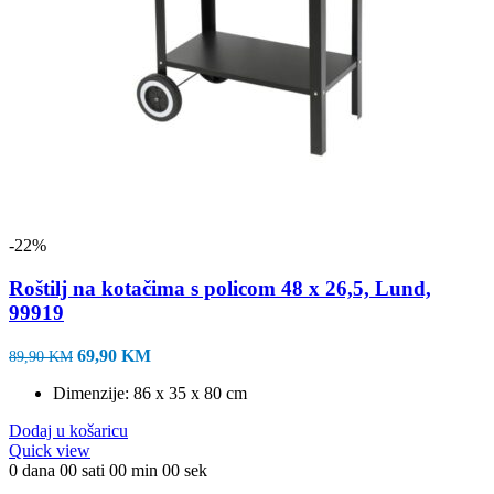
-22%
Roštilj na kotačima s policom 48 x 26,5, Lund,
99919
Izvorna
Trenutna
69,90
KM
89,90
KM
cijena
cijena
Dimenzije: 86 x 35 x 80 cm
bila
je:
je:
69,90 KM.
Dodaj u košaricu
89,90 KM.
Quick view
0
dana
00
sati
00
min
00
sek