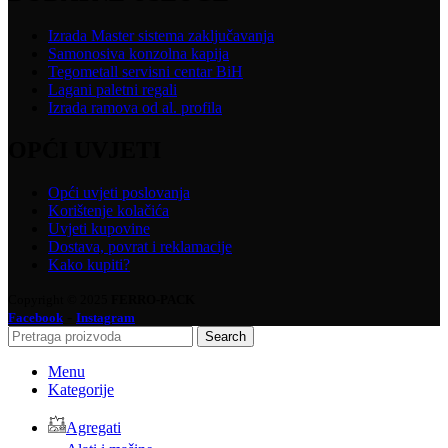
Izrada Master sistema zaključavanja
Samonosiva konzolna kapija
Tegometall servisni centar BiH
Lagani paletni regali
Izrada ramova od al. profila
OPĆI UVJETI
Opći uvjeti poslovanja
Korištenje kolačića
Uvjeti kupovine
Dostava, povrat i reklamacije
Kako kupiti?
Copyright © 2025
FERRO-PACK
-
Facebook
Instagram
Search
Menu
Kategorije
Agregati