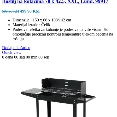
Roštilj na kotačima 78 x 42,5, XXL, Lund, 99917
Izvorna
Trenutna
499,90
KM
599,90
KM
cijena
cijena
Dimenzija : 159 x 68 x 108/142 cm
bila
je:
Materijal izrade : Čelik
je:
499,90 KM.
Podesiva rešetka za kuhanje je podesiva na više visina, što
599,90 KM.
omogućuje preciznu kontrolu temperature tijekom pečenja na
roštilju.
Dodaj u košaricu
Quick view
0
dana
00
sati
00
min
00
sek