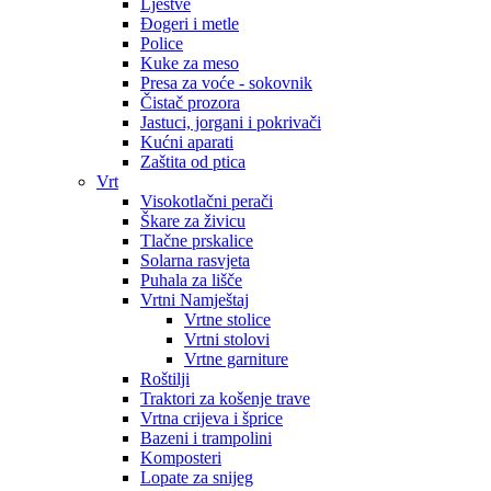
Ljestve
Đogeri i metle
Police
Kuke za meso
Presa za voće - sokovnik
Čistač prozora
Jastuci, jorgani i pokrivači
Kućni aparati
Zaštita od ptica
Vrt
Visokotlačni perači
Škare za živicu
Tlačne prskalice
Solarna rasvjeta
Puhala za lišče
Vrtni Namještaj
Vrtne stolice
Vrtni stolovi
Vrtne garniture
Roštilji
Traktori za košenje trave
Vrtna crijeva i šprice
Bazeni i trampolini
Komposteri
Lopate za snijeg