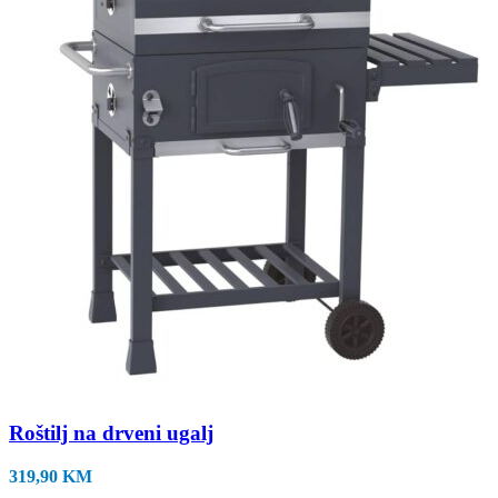
Roštilj na drveni ugalj
319,90
KM