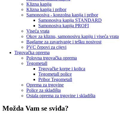
Klizna kapija
Klizna kapija i pribor
Samonosiva - konzolna kapija i pribor
Samonosiva kapija STANDARD
Samonosiva kapija PROFI
Viseća vrata
Okov za kliznu, samonosivu kapiju i viseća vrata
Baglame za zavarivanje i tešku nosivost
PVC čepovi za cijevi
Trgovačka oprema
Polovna trgovačka oprema
Tegometall
Trgovačke korpe i kolica
Tegometall police
Pribor Tegometall
Oprema za trgovine
Police za skladišta
Ostala oprema za trgovine i skladišta
Možda Vam se sviđa?