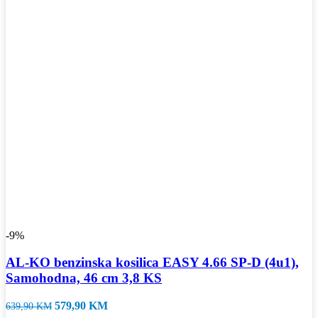
-9%
AL-KO benzinska kosilica EASY 4.66 SP-D (4u1),
Samohodna, 46 cm 3,8 KS
Izvorna
Trenutna
579,90
KM
639,90
KM
cijena
cijena