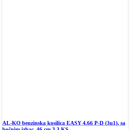
AL-KO benzinska kosilica EASY 4.66 P-D (3u1), sa
bočnim izbac. 46 cm 3,3 KS