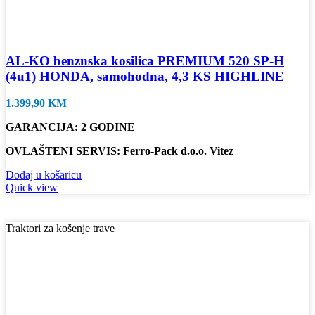
AL-KO benznska kosilica PREMIUM 520 SP-H
(4u1) HONDA, samohodna, 4,3 KS HIGHLINE
1.399,90
KM
GARANCIJA: 2 GODINE
OVLAŠTENI SERVIS: Ferro-Pack d.o.o. Vitez
Dodaj u košaricu
Quick view
Traktori za košenje trave