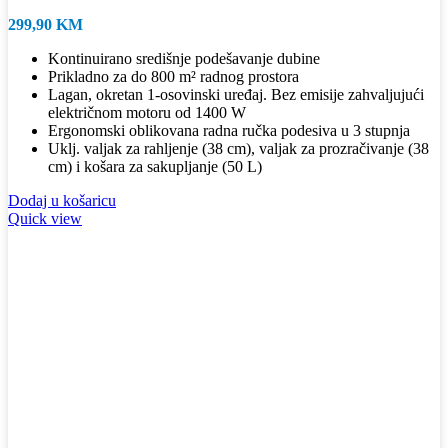
299,90
KM
Kontinuirano središnje podešavanje dubine
Prikladno za do 800 m² radnog prostora
Lagan, okretan 1-osovinski uređaj. Bez emisije zahvaljujući
električnom motoru od 1400 W
Ergonomski oblikovana radna ručka podesiva u 3 stupnja
Uklj. valjak za rahljenje (38 cm), valjak za prozračivanje (38
cm) i košara za sakupljanje (50 L)
Dodaj u košaricu
Quick view