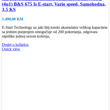
(4u1) B&S 675 Is E-start, Vario speed, Samohodna,
3,5 KS
1.490,00
KM
E-Start Technology uz jaki litij-ionski akumulator velikog kapaciteta
sa jednim punjenjem omogučuje od 200 pokretanja, odgovara
otprilike jednoj sezoni košenja,
Dodaj u košaricu
Quick view