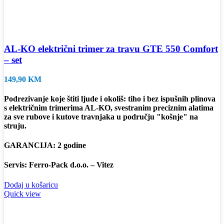
AL-KO električni trimer za travu GTE 550 Comfort
– set
149,90
KM
Podrezivanje koje štiti ljude i okoliš: tiho i bez ispušnih plinova
s ​​električnim trimerima AL-KO, svestranim preciznim alatima
za sve rubove i kutove travnjaka u području "košnje" na
struju.
GARANCIJA: 2 godine
Servis: Ferro-Pack d.o.o. – Vitez
Dodaj u košaricu
Quick view