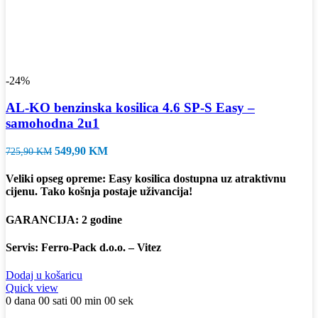
-24%
AL-KO benzinska kosilica 4.6 SP-S Easy –
samohodna 2u1
Izvorna
Trenutna
549,90
KM
725,90
KM
cijena
cijena
bila
je:
Veliki opseg opreme: Easy kosilica dostupna uz atraktivnu
je:
549,90 KM.
cijenu. Tako košnja postaje uživancija!
725,90 KM.
GARANCIJA: 2 godine
Servis: Ferro-Pack d.o.o. – Vitez
Dodaj u košaricu
Quick view
0
dana
00
sati
00
min
00
sek