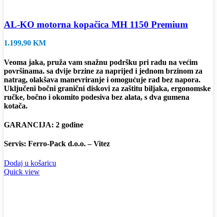
AL-KO motorna kopačica MH 1150 Premium
1.199,90
KM
Veoma jaka, pruža vam snažnu podršku pri radu na većim
površinama. sa dvije brzine za naprijed i jednom brzinom za
natrag, olakšava manevriranje i omogućuje rad bez napora.
Uključeni bočni granični diskovi za zaštitu biljaka, ergonomske
ručke, bočno i okomito podesiva bez alata, s dva gumena
kotača.
GARANCIJA: 2 godine
Servis: Ferro-Pack d.o.o. – Vitez
Dodaj u košaricu
Quick view