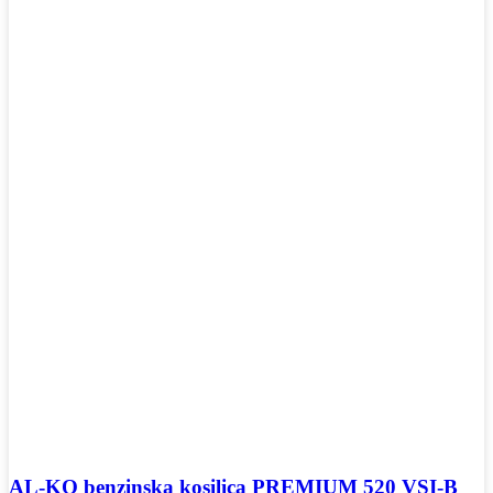
AL-KO benzinska kosilica PREMIUM 520 VSI-B