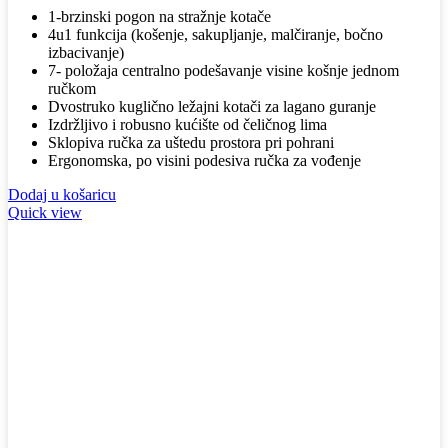
1-brzinski pogon na stražnje kotače
bila
je:
4u1 funkcija (košenje, sakupljanje, malčiranje, bočno
je:
579,90 KM.
izbacivanje)
639,90 KM.
7- položaja centralno podešavanje visine košnje jednom
ručkom
Dvostruko kuglično ležajni kotači za lagano guranje
Izdržljivo i robusno kućište od čeličnog lima
Sklopiva ručka za uštedu prostora pri pohrani
Ergonomska, po visini podesiva ručka za vođenje
Dodaj u košaricu
Quick view