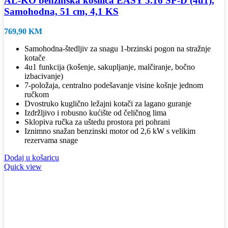
AL-KO benzinska kosilica EASY 5.16 SP-D (4u1),
Samohodna, 51 cm, 4,1 KS
769,90
KM
Samohodna-štedljiv za snagu 1-brzinski pogon na stražnje
kotače
4u1 funkcija (košenje, sakupljanje, malčiranje, bočno
izbacivanje)
7-položaja, centralno podešavanje visine košnje jednom
ručkom
Dvostruko kuglično ležajni kotači za lagano guranje
Izdržljivo i robusno kućište od čeličnog lima
Sklopiva ručka za uštedu prostora pri pohrani
Iznimno snažan benzinski motor od 2,6 kW s velikim
rezervama snage
Dodaj u košaricu
Quick view