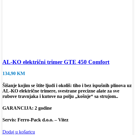
AL-KO električni trimer GTE 450 Comfort
134,90
KM
Šišanje kojim se štite ljudi i okoliš: tiho i bez ispušnih plinova uz
AL-KO električne trimere, svestrane precizne alate za sve
rubove travnjaka i kutove na polju „košnje“ sa strujom..
GARANCIJA: 2 godine
Servis: Ferro-Pack d.o.o. – Vitez
Dodaj u košaricu