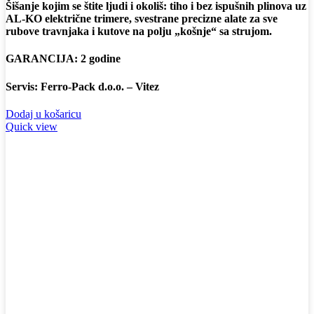
Šišanje kojim se štite ljudi i okoliš: tiho i bez ispušnih plinova uz
AL-KO električne trimere, svestrane precizne alate za sve
rubove travnjaka i kutove na polju „košnje“ sa strujom.
GARANCIJA: 2 godine
Servis: Ferro-Pack d.o.o. – Vitez
Dodaj u košaricu
Quick view