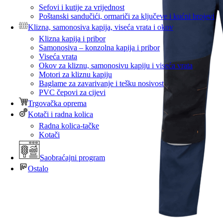
Sefovi i kutije za vrijednost
Poštanski sandučići, ormariči za ključeve i kućni brojevi
Klizna, samonosiva kapija, viseća vrata i okov
Klizna kapija i pribor
Samonosiva – konzolna kapija i pribor
Viseća vrata
Okov za kliznu, samonosivu kapiju i viseća vrata
Motori za kliznu kapiju
Baglame za zavarivanje i tešku nosivost
PVC čepovi za cijevi
Trgovačka oprema
Kotači i radna kolica
Radna kolica-tačke
Kotači
Saobraćajni program
Ostalo