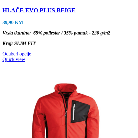
HLAČE EVO PLUS BEIGE
39,90
KM
Vrsta tkanine: 65% poliester / 35% pamuk - 230 g/m2
Kroj: SLIM FIT
Ovaj
Odaberi opcije
proizvod
Quick view
ima
više
varijanti.
Opcije
se
mogu
odabrati
na
stranici
proizvoda