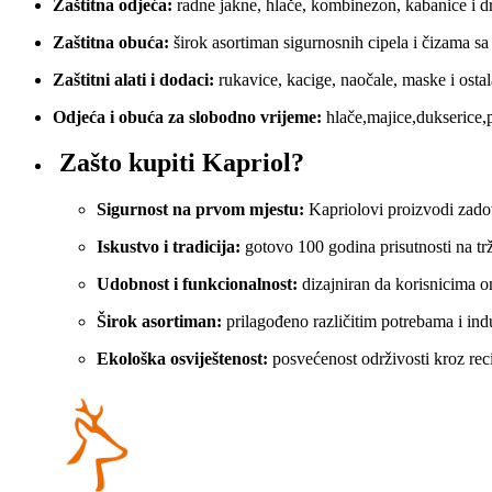
Zaštitna odjeća:
radne jakne, hlače, kombinezon, kabanice i dr
Zaštitna obuća:
širok asortiman sigurnosnih cipela i čizama sa z
Zaštitni alati i dodaci:
rukavice, kacige, naočale, maske i ostal
Odjeća i obuća za slobodno vrijeme:
hlače,majice,dukserice,
Zašto kupiti Kapriol?
Sigurnost na prvom mjestu:
Kapriolovi proizvodi zadov
Iskustvo i tradicija:
gotovo 100 godina prisutnosti na trž
Udobnost i funkcionalnost:
dizajniran da korisnicima o
Širok asortiman:
prilagođeno različitim potrebama i ind
Ekološka osviještenost:
posvećenost održivosti kroz reci