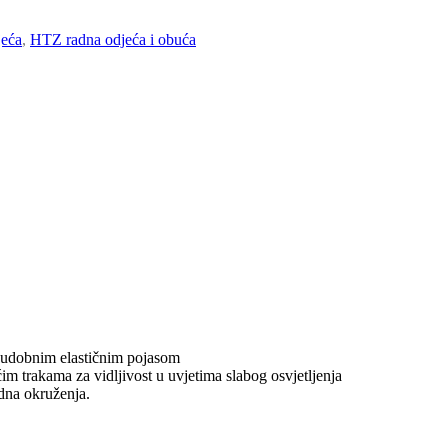
jeća
,
HTZ radna odjeća i obuća
 udobnim elastičnim pojasom
m trakama za vidljivost u uvjetima slabog osvjetljenja
dna okruženja.