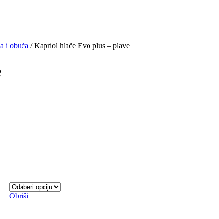
a i obuća
/
Kapriol hlače Evo plus – plave
e
Obriši