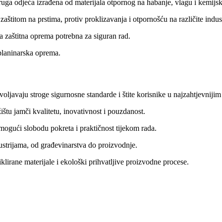
uga odjeća izrađena od materijala otpornog na habanje, vlagu i kemijsk
aštitom na prstima, protiv proklizavanja i otpornošću na različite indust
a zaštitna oprema potrebna za siguran rad.
planinarska oprema.
oljavaju stroge sigurnosne standarde i štite korisnike u najzahtjevniji
ištu jamči kvalitetu, inovativnost i pouzdanost.
mogući slobodu pokreta i praktičnost tijekom rada.
ustrijama, od građevinarstva do proizvodnje.
klirane materijale i ekološki prihvatljive proizvodne procese.