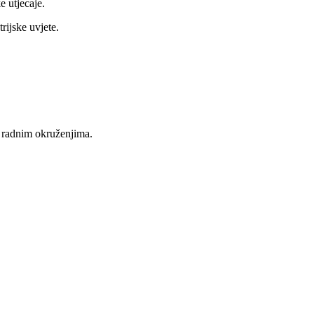
e utjecaje.
rijske uvjete.
m radnim okruženjima.