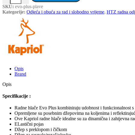
SKU:
evo-plus-plave
Kategorije:
Odjeća i obuća za rad i slobodno vrijeme
,
HTZ radna od
Opis
Brand
Opis
Specifikacije :
Radne hlače Evo Plus kombiniraju udobnost i funkcionalnost s
Opremljene su posebnim džepovima na koljenima i reflektirajući
Ove Kapriol radne hlače idealne su za dinamična i zahtjevna ra
ELastični pojas
Džep s preklopom i čičkom
Džep za ravnalo/rezač/olovku