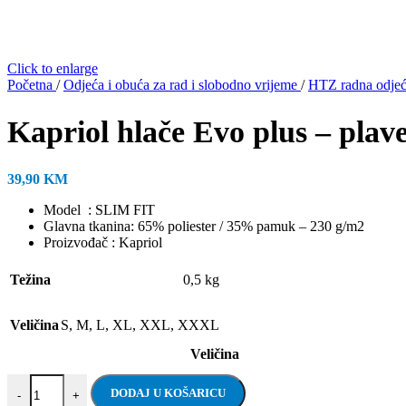
Click to enlarge
Početna
/
Odjeća i obuća za rad i slobodno vrijeme
/
HTZ radna odjeć
Kapriol hlače Evo plus – plav
39,90
KM
Model : SLIM FIT
Glavna tkanina: 65% poliester / 35% pamuk – 230 g/m2
Proizvođač : Kapriol
Težina
0,5 kg
Veličina
S
,
M
,
L
,
XL
,
XXL
,
XXXL
Veličina
Kapriol hlače Evo plus - plave količina
DODAJ U KOŠARICU
-
+