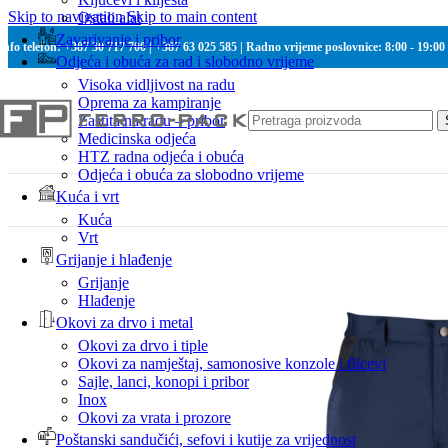
Skip to navigation
Skip to main content
Ostali alat
Zavarivanje i pribor
Info telefon: +387 30 717 700 | +387 63 025 585 | Radno vrijeme poslovnice: 8:00 - 19:00
Odjeća i obuća za rad i slobodno vrijeme
Visoka vidljivost na radu
Oprema za kampiranje
Zaštita na radu – pribor
Medicinska odjeća
HTZ radna odjeća i obuća
Odjeća i obuća za slobodno vrijeme
Kuća i vrt
Kuća
Vrt
Grijanje i hlađenje
Grijanje
Hlađenje
Okovi za drvo i metal
Okovi za drvo i tiple
Okovi za namještaj, samonosive konzole i filcevi
Sajle, lanci, konopi i pribor
Inox
Okovi za vrata i prozore
Poštanski sandučići, sefovi i kutije za vrijednost