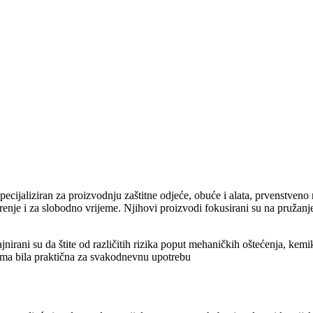
pecijaliziran za proizvodnju zaštitne odjeće, obuće i alata, prvenstveno 
inarenje i za slobodno vrijeme. Njihovi proizvodi fokusirani su na pružan
nirani su da štite od različitih rizika poput mehaničkih oštećenja, kemi
rema bila praktična za svakodnevnu upotrebu