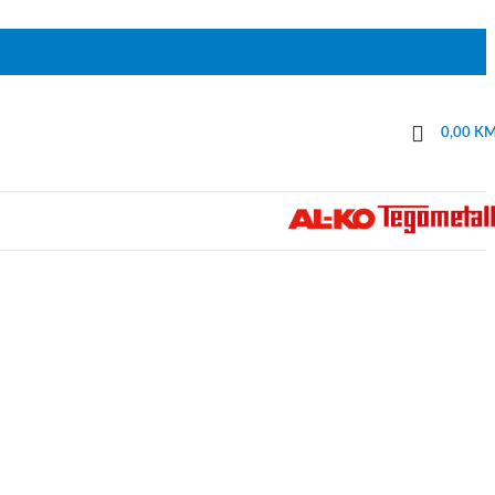
0,00
K