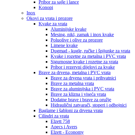
Pribor za sajle i lance
Konopi
Inox
Okovi za vrata i prozore
Kvake za vrata
Aluminijske kvake
Mesing, nikl, zamak i inox kvake
Poluolive i olive za prozore
Limene kvake
Dugmad - kugle, ručke i špijunke za vrata
Kvake i rozetne za metalna i PVC vrata
Sigurnosne kvake i rozetne za vrata
Pribor i rezervni dijelovi za kvake
Brave za drvena, metalna i PVC vrata
Brave za drvena vrata i prihvatnici
Brave za metalna vrata
Brave za aluminijska i PVC vrata
Brave za klizna i viseća vrata
Dodatne brave i brave za oružje
Hidraulični zatvarači, stoperi i odbojnici
Baglame i šabloni za drvena vrata
Cilindri za vrata
Elzett 758
Apecs i Avers
Elzett - Economy