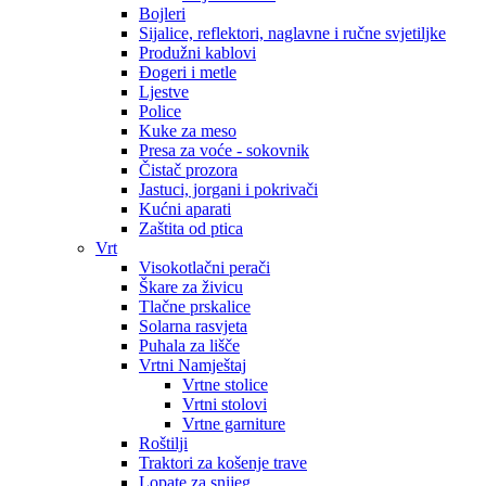
Bojleri
Sijalice, reflektori, naglavne i ručne svjetiljke
Produžni kablovi
Đogeri i metle
Ljestve
Police
Kuke za meso
Presa za voće - sokovnik
Čistač prozora
Jastuci, jorgani i pokrivači
Kućni aparati
Zaštita od ptica
Vrt
Visokotlačni perači
Škare za živicu
Tlačne prskalice
Solarna rasvjeta
Puhala za lišče
Vrtni Namještaj
Vrtne stolice
Vrtni stolovi
Vrtne garniture
Roštilji
Traktori za košenje trave
Lopate za snijeg