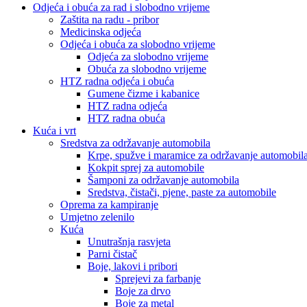
Odjeća i obuća za rad i slobodno vrijeme
Zaštita na radu - pribor
Medicinska odjeća
Odjeća i obuća za slobodno vrijeme
Odjeća za slobodno vrijeme
Obuća za slobodno vrijeme
HTZ radna odjeća i obuća
Gumene čizme i kabanice
HTZ radna odjeća
HTZ radna obuća
Kuća i vrt
Sredstva za održavanje automobila
Krpe, spužve i maramice za održavanje automobil
Kokpit sprej za automobile
Šamponi za održavanje automobila
Sredstva, čistači, pjene, paste za automobile
Oprema za kampiranje
Umjetno zelenilo
Kuća
Unutrašnja rasvjeta
Parni čistač
Boje, lakovi i pribori
Sprejevi za farbanje
Boje za drvo
Boje za metal