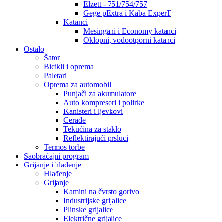
Elzett - 751/754/757
Gege pExtra i Kaba ExperT
Katanci
Mesingani i Economy katanci
Oklopni, vodootporni katanci
Ostalo
Šator
Bicikli i oprema
Paletari
Oprema za automobil
Punjači za akumulatore
Auto kompresori i polirke
Kanisteri i ljevkovi
Cerade
Tekućina za staklo
Reflektirajući prsluci
Termos torbe
Saobraćajni program
Grijanje i hlađenje
Hlađenje
Grijanje
Kamini na čvrsto gorivo
Industrijske grijalice
Plinske grijalice
Električne grijalice