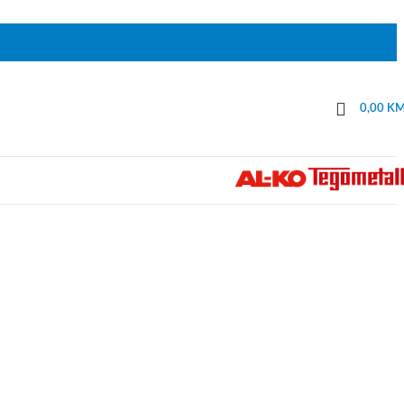
0,00
K