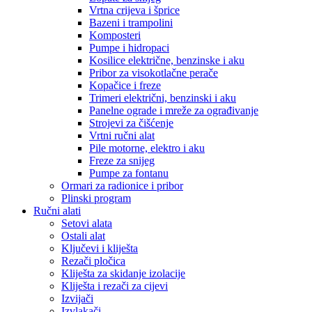
Vrtna crijeva i šprice
Bazeni i trampolini
Komposteri
Pumpe i hidropaci
Kosilice električne, benzinske i aku
Pribor za visokotlačne perače
Kopačice i freze
Trimeri električni, benzinski i aku
Panelne ograde i mreže za ograđivanje
Strojevi za čišćenje
Vrtni ručni alat
Pile motorne, elektro i aku
Freze za snijeg
Pumpe za fontanu
Ormari za radionice i pribor
Plinski program
Ručni alati
Setovi alata
Ostali alat
Ključevi i kliješta
Rezači pločica
Kliješta za skidanje izolacije
Kliješta i rezači za cijevi
Izvijači
Izvlakači