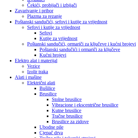
Čekići, probijači i izbijači
Zavarivanje i pribor
Plazma za rezanje
Poštanski sandučići, sefovi i kutije za vrijednost
Sefovi i kutije za vrijednost
Sefovi
Kutije za vrijednost
Poštanski sandučići, ormariči za ključeve i kućni brojevi
Poštanski sandučići i ormariči za ključeve
Kućni brojevi
Elektro alat i materijal
Vezice
Izolir traka
Alati i mašine
Električni alati
Bušilice
Brusilice
Stolne brusilice
Vibracione i ekscentrične brusilice
Kutne brusilice
Tračne brusilice
Brusilice za zidove
Ubodne pile
Cjepač drva