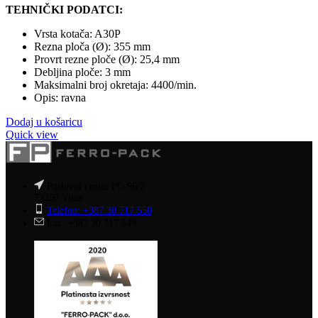
TEHNIČKI PODATCI:
Vrsta kotača: A30P
Rezna ploča (Ø): 355 mm
Provrt rezne ploče (Ø): 25,4 mm
Debljina ploče: 3 mm
Maksimalni broj okretaja: 4400/min.
Opis: ravna
Dodaj u košaricu
Quick view
Poslovni centar PC-96/2
72250 Vitez
Telefon: +387 30 717 550
Fax: +387 30 717 549