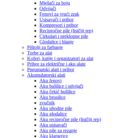
Mješači za boju
Odvijači
Fenovi za vrući zrak
Usisavači i pribor
Kompresori i pribor
Recipročne pile (lisičiji rep)
Cirkulari i preklopne pile
Glodalice i blanje
Pištolji za farbanje
Torbe za alat
Koferi, kutije i organizatori za alat
Pribor za električne i aku alate
Pneumatski alati i pribor
Akumulatorski alati
Aku fenovi
Aku bušilice i odvijači
Aku čekić bušilice
Aku brusilice
zvučnik
Aku ubodne pile
Aku glodalice
Aku recipročne pile (lisičiji rep)
Aku usisavači
Aku pile za rezanje
Aku klamerice