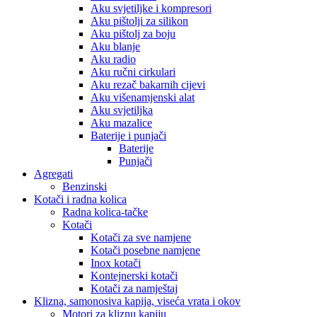
Aku svjetiljke i kompresori
Aku pištolji za silikon
Aku pištolj za boju
Aku blanje
Aku radio
Aku ručni cirkulari
Aku rezač bakarnih cijevi
Aku višenamjenski alat
Aku svjetiljka
Aku mazalice
Baterije i punjači
Baterije
Punjači
Agregati
Benzinski
Kotači i radna kolica
Radna kolica-tačke
Kotači
Kotači za sve namjene
Kotači posebne namjene
Inox kotači
Kontejnerski kotači
Kotači za namještaj
Klizna, samonosiva kapija, viseća vrata i okov
Motori za kliznu kapiju