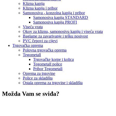
Klizna kapija
Klizna kapija i pribor
Samonosiva - konzolna kapija i pribor
Samonosiva kapija STANDARD
Samonosiva kapija PROFI
Viseća vrata
Okov za kliznu, samonosivu kapiju i viseća vrata
Baglame za zavarivanje i tešku nosivost
PVC čepovi za cijevi
Trgovačka oprema
Polovna trgovačka oprema
Tegometall
Trgovačke korpe i kolica
Tegometall police
Pribor Tegometall
Oprema za trgovine
Police za skladišta
Ostala oprema za trgovine i skladišta
Možda Vam se sviđa?