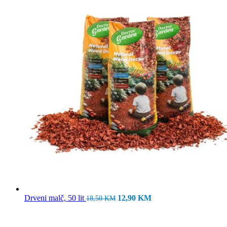
Izvorna
Trenutna
Drveni malč, 50 lit
12,90
KM
18,50
KM
cijena
cijena
bila
je:
je:
12,90 KM.