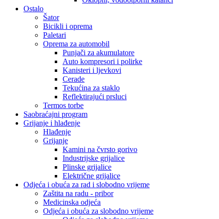
Ostalo
Šator
Bicikli i oprema
Paletari
Oprema za automobil
Punjači za akumulatore
Auto kompresori i polirke
Kanisteri i ljevkovi
Cerade
Tekućina za staklo
Reflektirajući prsluci
Termos torbe
Saobraćajni program
Grijanje i hlađenje
Hlađenje
Grijanje
Kamini na čvrsto gorivo
Industrijske grijalice
Plinske grijalice
Električne grijalice
Odjeća i obuća za rad i slobodno vrijeme
Zaštita na radu - pribor
Medicinska odjeća
Odjeća i obuća za slobodno vrijeme