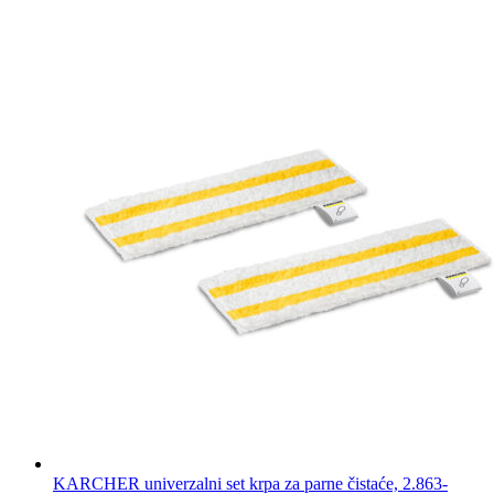
KARCHER univerzalni set krpa za parne čistaće, 2.863-