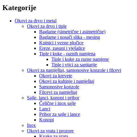
Kategorije
Okovi za drvo i metal
Okovi za drvo i tiple
Baglame (simetrične i asimetrične)
Baglame i nosači slika - mesing
Kutnici i vezne pločice
Ereze, zasuni i vješalice
Tiple i kuke - raznih namjena
Tiple i kuke za razne namjene
Tiple i vijci za sanitarije
Okovi za namještaj, samonosive konzole i filcevi
Okovi za krevete
Okovi za kuhinje i namještaj
Samonosive konzole
Filcevi za namještaj
Sajle, lanci, konopi i pribor
Čelične i inox sajle
Lanci
Pribor za sajle i lance
Konopi
Inox
Okovi za vrata i prozore
Kvake za vrata