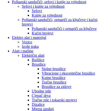
Poštanski sandučići, sefovi i kutije za vrijednost
Sefovi i kutije za vrijednost
Sefovi
Kutije za vrijednost
Poštanski sandučići, ormariči za ključeve i kućni
brojevi
Poštanski sandučići i ormariči za ključeve
Kućni brojevi
Elektro alat i materijal
Vezice
Izolir traka
Alati i mašine
Električni alati
Bušilice
Brusilice
Stolne brusilice
Vibracione i ekscentrične brusilice
Kutne brusilice
Tračne brusilice
Brusilice za zidove
Ubodne pile
Cjepač drva
Tračne pile i tokarski strojevi
Dizalice
Mjerni uređaji