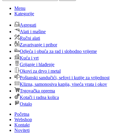
Menu
Kategorije
Agregati
Alati i mašine
Ručni alati
Zavarivanje i pribor
Odjeća i obuća za rad i slobodno vrijeme
Kuća i vrt
Grijanje i hlađenje
Okovi za drvo i metal
Poštanski sandučići, sefovi i kutije za vrijednost
Klizna, samonosiva kapija, viseća vrata i okov
Trgovačka oprema
Kotači i radna kolica
Ostalo
Početna
Webshop
Kontakt
Noviteti