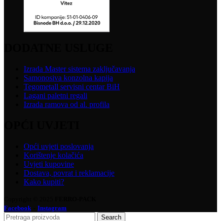
DODATNE USLUGE
Izrada Master sistema zaključavanja
Samonosiva konzolna kapija
Tegometall servisni centar BiH
Lagani paletni regali
Izrada ramova od al. profila
OPĆI UVJETI
Opći uvjeti poslovanja
Korištenje kolačića
Uvjeti kupovine
Dostava, povrat i reklamacije
Kako kupiti?
Copyright © 2025
FERRO-PACK
-
Facebook
Instagram
Search