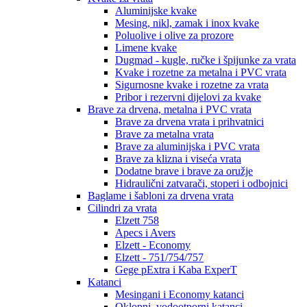
Aluminijske kvake
Mesing, nikl, zamak i inox kvake
Poluolive i olive za prozore
Limene kvake
Dugmad - kugle, ručke i špijunke za vrata
Kvake i rozetne za metalna i PVC vrata
Sigurnosne kvake i rozetne za vrata
Pribor i rezervni dijelovi za kvake
Brave za drvena, metalna i PVC vrata
Brave za drvena vrata i prihvatnici
Brave za metalna vrata
Brave za aluminijska i PVC vrata
Brave za klizna i viseća vrata
Dodatne brave i brave za oružje
Hidraulični zatvarači, stoperi i odbojnici
Baglame i šabloni za drvena vrata
Cilindri za vrata
Elzett 758
Apecs i Avers
Elzett - Economy
Elzett - 751/754/757
Gege pExtra i Kaba ExperT
Katanci
Mesingani i Economy katanci
Oklopni, vodootporni katanci