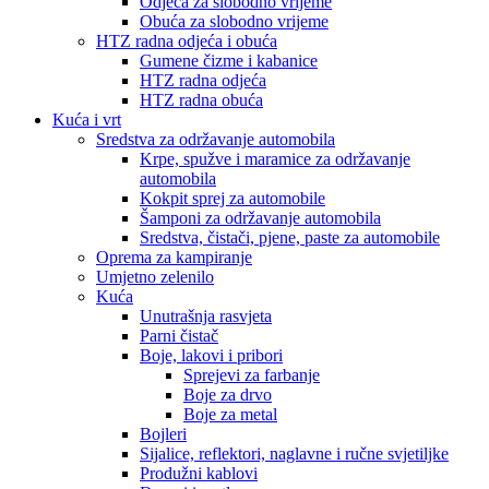
Odjeća za slobodno vrijeme
Obuća za slobodno vrijeme
HTZ radna odjeća i obuća
Gumene čizme i kabanice
HTZ radna odjeća
HTZ radna obuća
Kuća i vrt
Sredstva za održavanje automobila
Krpe, spužve i maramice za održavanje
automobila
Kokpit sprej za automobile
Šamponi za održavanje automobila
Sredstva, čistači, pjene, paste za automobile
Oprema za kampiranje
Umjetno zelenilo
Kuća
Unutrašnja rasvjeta
Parni čistač
Boje, lakovi i pribori
Sprejevi za farbanje
Boje za drvo
Boje za metal
Bojleri
Sijalice, reflektori, naglavne i ručne svjetiljke
Produžni kablovi