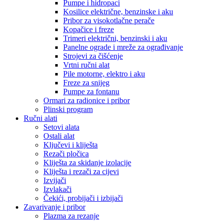
Pumpe i hidropaci
Kosilice električne, benzinske i aku
Pribor za visokotlačne perače
Kopačice i freze
Trimeri električni, benzinski i aku
Panelne ograde i mreže za ograđivanje
Strojevi za čišćenje
Vrtni ručni alat
Pile motorne, elektro i aku
Freze za snijeg
Pumpe za fontanu
Ormari za radionice i pribor
Plinski program
Ručni alati
Setovi alata
Ostali alat
Ključevi i kliješta
Rezači pločica
Kliješta za skidanje izolacije
Kliješta i rezači za cijevi
Izvijači
Izvlakači
Čekići, probijači i izbijači
Zavarivanje i pribor
Plazma za rezanje