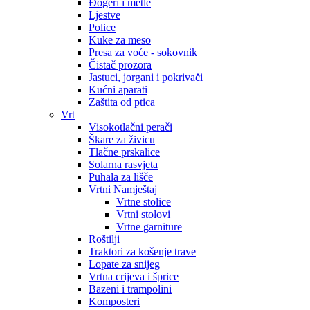
Đogeri i metle
Ljestve
Police
Kuke za meso
Presa za voće - sokovnik
Čistač prozora
Jastuci, jorgani i pokrivači
Kućni aparati
Zaštita od ptica
Vrt
Visokotlačni perači
Škare za živicu
Tlačne prskalice
Solarna rasvjeta
Puhala za lišče
Vrtni Namještaj
Vrtne stolice
Vrtni stolovi
Vrtne garniture
Roštilji
Traktori za košenje trave
Lopate za snijeg
Vrtna crijeva i šprice
Bazeni i trampolini
Komposteri