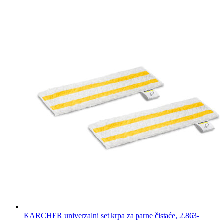
KARCHER univerzalni set krpa za parne čistaće, 2.863-