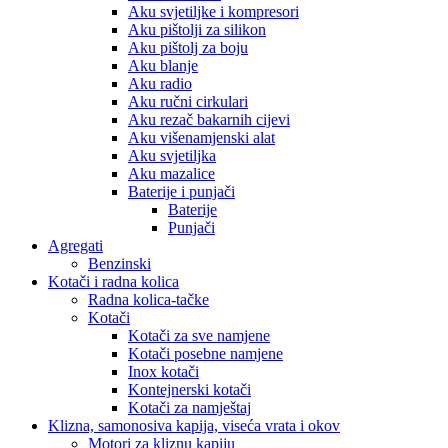
Aku svjetiljke i kompresori
Aku pištolji za silikon
Aku pištolj za boju
Aku blanje
Aku radio
Aku ručni cirkulari
Aku rezač bakarnih cijevi
Aku višenamjenski alat
Aku svjetiljka
Aku mazalice
Baterije i punjači
Baterije
Punjači
Agregati
Benzinski
Kotači i radna kolica
Radna kolica-tačke
Kotači
Kotači za sve namjene
Kotači posebne namjene
Inox kotači
Kontejnerski kotači
Kotači za namještaj
Klizna, samonosiva kapija, viseća vrata i okov
Motori za kliznu kapiju