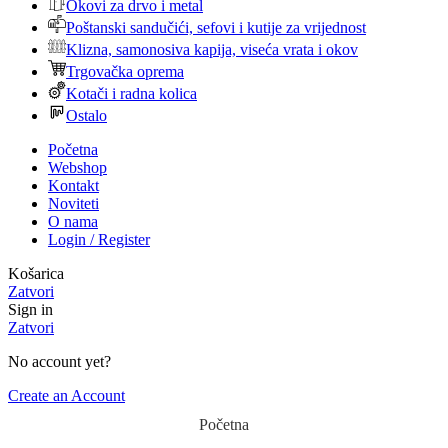
Okovi za drvo i metal
Poštanski sandučići, sefovi i kutije za vrijednost
Klizna, samonosiva kapija, viseća vrata i okov
Trgovačka oprema
Kotači i radna kolica
Ostalo
Početna
Webshop
Kontakt
Noviteti
O nama
Login / Register
Košarica
Zatvori
Sign in
Zatvori
No account yet?
Create an Account
Početna