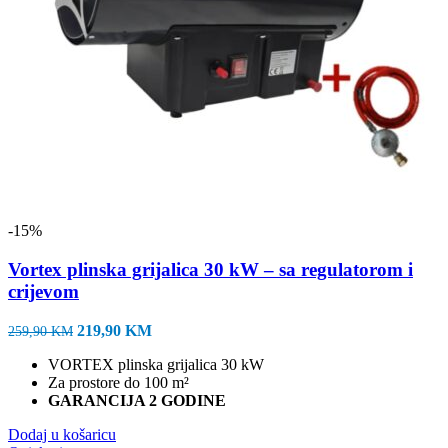
-15%
Vortex plinska grijalica 30 kW – sa regulatorom i
crijevom
Izvorna
Trenutna
219,90
KM
259,90
KM
cijena
cijena
VORTEX plinska grijalica 30 kW
bila
je:
Za prostore do 100 m²
je:
219,90 KM.
GARANCIJA 2 GODINE
259,90 KM.
Dodaj u košaricu