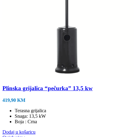
Plinska grijalica “pečurka” 13,5 kw
419,90
KM
Terasna grijalica
Snaga: 13,5 kW
Boja : Crna
Dodaj u košaricu