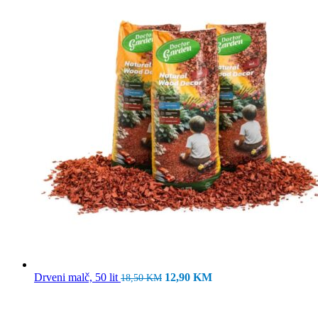
Izvorna
Trenutna
Drveni malč, 50 lit
12,90
KM
18,50
KM
cijena
cijena
bila
je:
je:
12,90 KM.