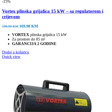
-15%
Vortex plinska grijalica 15 kW – sa regulatorom i
crijevom
Izvorna
Trenutna
169,90
KM
199,90
KM
cijena
cijena
VORTEX
plinska grijalica 15 kW
bila
je:
Za prostore do 85 m²
je:
169,90 KM.
GARANCIJA 2 GODINE
199,90 KM.
Dodaj u košaricu
Quick view