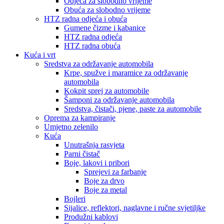
Odjeća za slobodno vrijeme
Obuća za slobodno vrijeme
HTZ radna odjeća i obuća
Gumene čizme i kabanice
HTZ radna odjeća
HTZ radna obuća
Kuća i vrt
Sredstva za održavanje automobila
Krpe, spužve i maramice za održavanje
automobila
Kokpit sprej za automobile
Šamponi za održavanje automobila
Sredstva, čistači, pjene, paste za automobile
Oprema za kampiranje
Umjetno zelenilo
Kuća
Unutrašnja rasvjeta
Parni čistač
Boje, lakovi i pribori
Sprejevi za farbanje
Boje za drvo
Boje za metal
Bojleri
Sijalice, reflektori, naglavne i ručne svjetiljke
Produžni kablovi