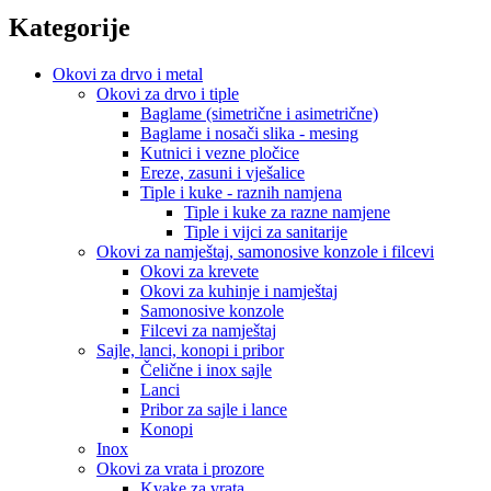
Kategorije
Okovi za drvo i metal
Okovi za drvo i tiple
Baglame (simetrične i asimetrične)
Baglame i nosači slika - mesing
Kutnici i vezne pločice
Ereze, zasuni i vješalice
Tiple i kuke - raznih namjena
Tiple i kuke za razne namjene
Tiple i vijci za sanitarije
Okovi za namještaj, samonosive konzole i filcevi
Okovi za krevete
Okovi za kuhinje i namještaj
Samonosive konzole
Filcevi za namještaj
Sajle, lanci, konopi i pribor
Čelične i inox sajle
Lanci
Pribor za sajle i lance
Konopi
Inox
Okovi za vrata i prozore
Kvake za vrata