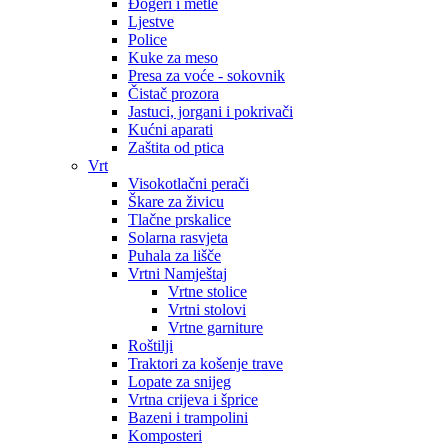
Đogeri i metle
Ljestve
Police
Kuke za meso
Presa za voće - sokovnik
Čistač prozora
Jastuci, jorgani i pokrivači
Kućni aparati
Zaštita od ptica
Vrt
Visokotlačni perači
Škare za živicu
Tlačne prskalice
Solarna rasvjeta
Puhala za lišče
Vrtni Namještaj
Vrtne stolice
Vrtni stolovi
Vrtne garniture
Roštilji
Traktori za košenje trave
Lopate za snijeg
Vrtna crijeva i šprice
Bazeni i trampolini
Komposteri