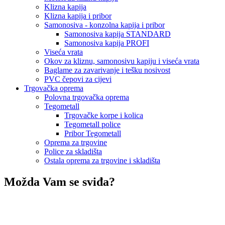
Klizna kapija
Klizna kapija i pribor
Samonosiva - konzolna kapija i pribor
Samonosiva kapija STANDARD
Samonosiva kapija PROFI
Viseća vrata
Okov za kliznu, samonosivu kapiju i viseća vrata
Baglame za zavarivanje i tešku nosivost
PVC čepovi za cijevi
Trgovačka oprema
Polovna trgovačka oprema
Tegometall
Trgovačke korpe i kolica
Tegometall police
Pribor Tegometall
Oprema za trgovine
Police za skladišta
Ostala oprema za trgovine i skladišta
Možda Vam se sviđa?