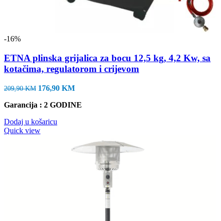
-16%
ETNA plinska grijalica za bocu 12,5 kg, 4,2 Kw, sa
kotačima, regulatorom i crijevom
Izvorna
Trenutna
176,90
KM
209,90
KM
cijena
cijena
Garancija : 2 GODINE
bila
je:
je:
176,90 KM.
Dodaj u košaricu
209,90 KM.
Quick view