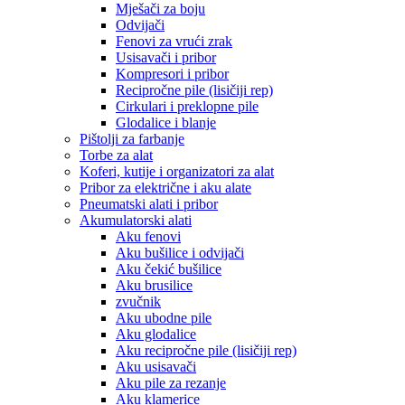
Mješači za boju
Odvijači
Fenovi za vrući zrak
Usisavači i pribor
Kompresori i pribor
Recipročne pile (lisičiji rep)
Cirkulari i preklopne pile
Glodalice i blanje
Pištolji za farbanje
Torbe za alat
Koferi, kutije i organizatori za alat
Pribor za električne i aku alate
Pneumatski alati i pribor
Akumulatorski alati
Aku fenovi
Aku bušilice i odvijači
Aku čekić bušilice
Aku brusilice
zvučnik
Aku ubodne pile
Aku glodalice
Aku recipročne pile (lisičiji rep)
Aku usisavači
Aku pile za rezanje
Aku klamerice