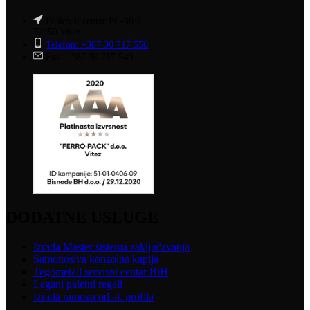
Poslovni centar PC-96/2
72250 Vitez
Telefon: +387 30 717 550
Fax: +387 30 717 549
DODATNE USLUGE
Izrada Master sistema zaključavanja
Samonosiva konzolna kapija
Tegometall servisni centar BiH
Lagani paletni regali
Izrada ramova od al. profila