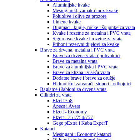
Aluminijske kvake
Mesing, nikl, zamak i inox kvake
Poluolive i olive za prozore
Limene kvake
Dugmad - kugle, ručke i špijunke za vrata
Kvake i rozetne za metalna i PVC vrata
Sigurnosne kvake i rozetne za vrata
Pribor i rezervni dijelovi za kvake
Brave za drvena, metalna i PVC vrata
Brave za drvena vrata i prihvatnici
Brave za metalna vrata
Brave za aluminijska i PVC vrata
Brave za klizna i viseća vrata
Dodatne brave i brave za oružje
Hidraulični zatvarači, stoperi i odbojnici
Baglame i šabloni za drvena vrata
Cilindri za vrata
Elzett 758
Apecs i Avers
Elzett - Economy
Elzett - 751/754/757
Gege pExtra i Kaba ExperT
Katanci
Mesingani i Economy katanci
Oklopni, vodootporni katanci