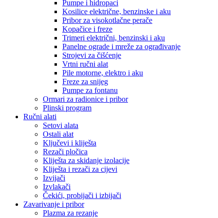
Pumpe i hidropaci
Kosilice električne, benzinske i aku
Pribor za visokotlačne perače
Kopačice i freze
Trimeri električni, benzinski i aku
Panelne ograde i mreže za ograđivanje
Strojevi za čišćenje
Vrtni ručni alat
Pile motorne, elektro i aku
Freze za snijeg
Pumpe za fontanu
Ormari za radionice i pribor
Plinski program
Ručni alati
Setovi alata
Ostali alat
Ključevi i kliješta
Rezači pločica
Kliješta za skidanje izolacije
Kliješta i rezači za cijevi
Izvijači
Izvlakači
Čekići, probijači i izbijači
Zavarivanje i pribor
Plazma za rezanje