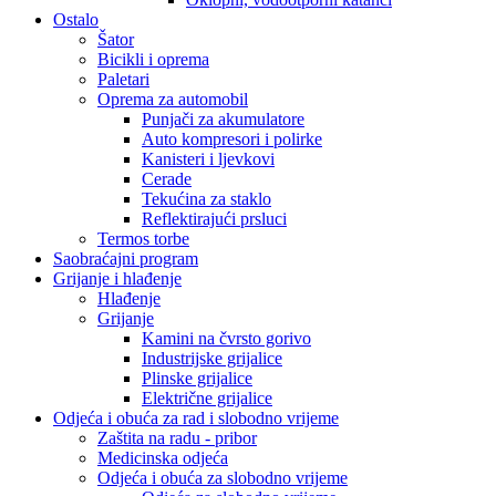
Ostalo
Šator
Bicikli i oprema
Paletari
Oprema za automobil
Punjači za akumulatore
Auto kompresori i polirke
Kanisteri i ljevkovi
Cerade
Tekućina za staklo
Reflektirajući prsluci
Termos torbe
Saobraćajni program
Grijanje i hlađenje
Hlađenje
Grijanje
Kamini na čvrsto gorivo
Industrijske grijalice
Plinske grijalice
Električne grijalice
Odjeća i obuća za rad i slobodno vrijeme
Zaštita na radu - pribor
Medicinska odjeća
Odjeća i obuća za slobodno vrijeme