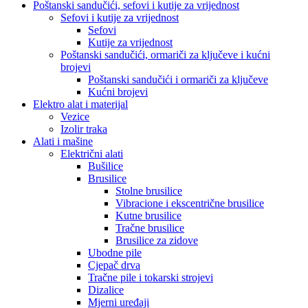
Poštanski sandučići, sefovi i kutije za vrijednost
Sefovi i kutije za vrijednost
Sefovi
Kutije za vrijednost
Poštanski sandučići, ormariči za ključeve i kućni
brojevi
Poštanski sandučići i ormariči za ključeve
Kućni brojevi
Elektro alat i materijal
Vezice
Izolir traka
Alati i mašine
Električni alati
Bušilice
Brusilice
Stolne brusilice
Vibracione i ekscentrične brusilice
Kutne brusilice
Tračne brusilice
Brusilice za zidove
Ubodne pile
Cjepač drva
Tračne pile i tokarski strojevi
Dizalice
Mjerni uređaji