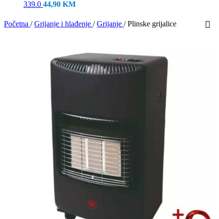
339.0
44,90
KM
Početna
/
Grijanje i hlađenje
/
Grijanje
/
Plinske grijalice