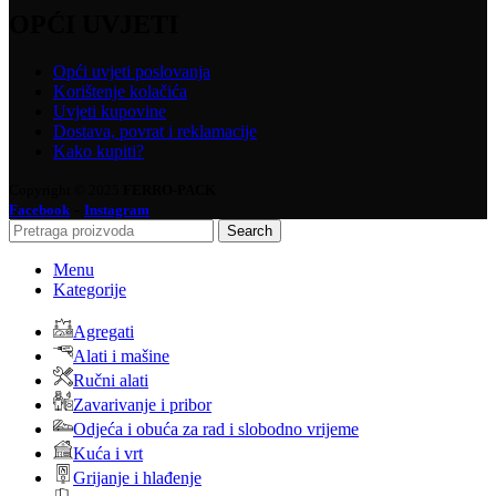
OPĆI UVJETI
Opći uvjeti poslovanja
Korištenje kolačića
Uvjeti kupovine
Dostava, povrat i reklamacije
Kako kupiti?
Copyright © 2025
FERRO-PACK
-
Facebook
Instagram
Search
Menu
Kategorije
Agregati
Alati i mašine
Ručni alati
Zavarivanje i pribor
Odjeća i obuća za rad i slobodno vrijeme
Kuća i vrt
Grijanje i hlađenje