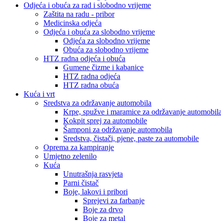
Odjeća i obuća za rad i slobodno vrijeme
Zaštita na radu - pribor
Medicinska odjeća
Odjeća i obuća za slobodno vrijeme
Odjeća za slobodno vrijeme
Obuća za slobodno vrijeme
HTZ radna odjeća i obuća
Gumene čizme i kabanice
HTZ radna odjeća
HTZ radna obuća
Kuća i vrt
Sredstva za održavanje automobila
Krpe, spužve i maramice za održavanje automobil
Kokpit sprej za automobile
Šamponi za održavanje automobila
Sredstva, čistači, pjene, paste za automobile
Oprema za kampiranje
Umjetno zelenilo
Kuća
Unutrašnja rasvjeta
Parni čistač
Boje, lakovi i pribori
Sprejevi za farbanje
Boje za drvo
Boje za metal