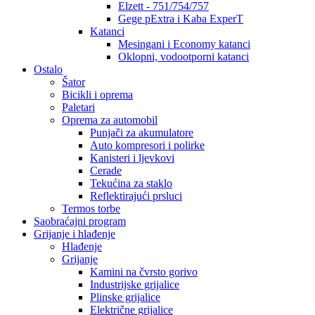
Elzett - 751/754/757
Gege pExtra i Kaba ExperT
Katanci
Mesingani i Economy katanci
Oklopni, vodootporni katanci
Ostalo
Šator
Bicikli i oprema
Paletari
Oprema za automobil
Punjači za akumulatore
Auto kompresori i polirke
Kanisteri i ljevkovi
Cerade
Tekućina za staklo
Reflektirajući prsluci
Termos torbe
Saobraćajni program
Grijanje i hlađenje
Hlađenje
Grijanje
Kamini na čvrsto gorivo
Industrijske grijalice
Plinske grijalice
Električne grijalice