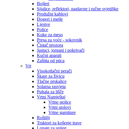
Bojleri
Sijalice, reflektori, naglavne i ručne svjetiljke
Produžni kablovi
Đogeri i metle
Ljestve
Police
Kuke za meso
Presa za voće - sokovnik
Čistač prozora
Jastuci, jorgani i pokrivači
Kućni aparati
Zaštita od ptica
Vrt
Visokotlačni perači
Škare za živicu
Tlačne prskalice
Solarna rasvjeta
Puhala za lišče
Vrtni Namještaj
Vrtne stolice
Vrtni stolovi
Vrtne garniture
Roštilji
Traktori za košenje trave
Lopate za snijeg