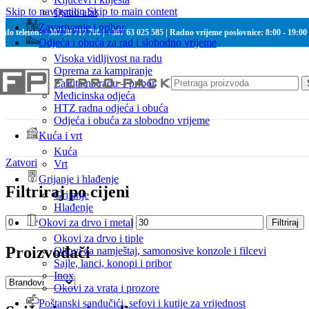
Skip to navigation
Skip to main content
Ostali alat
Zavarivanje i pribor
Info telefon: +387 30 717 700 | +387 63 025 585 | Radno vrijeme poslovnice: 8:00 - 19:00
Odjeća i obuća za rad i slobodno vrijeme
Visoka vidljivost na radu
Oprema za kampiranje
Zaštita na radu – pribor
Medicinska odjeća
HTZ radna odjeća i obuća
Odjeća i obuća za slobodno vrijeme
Kuća i vrt
Kuća
Zatvori
Vrt
Grijanje i hlađenje
Filtriraj po cijeni
Grijanje
Hlađenje
Min
Maks
Okovi za drvo i metal
Filtriraj
cijena
cijena
Okovi za drvo i tiple
Proizvođači
Okovi za namještaj, samonosive konzole i filcevi
Sajle, lanci, konopi i pribor
Inox
Okovi za vrata i prozore
Poštanski sandučići, sefovi i kutije za vrijednost