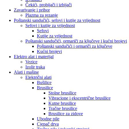
Čekići, probijači i izbijači
Zavarivanje i pribor
Plazma za rezanje
Poštanski sandučići, sefovi i kutije za vrijednost
Sefovi i kutije za vrijednost
Sefovi
Kutije za vrijednost
Poštanski sandučići, ormariči za ključeve i kućni brojevi
Poštanski sandučići i ormariči za ključeve
Kućni brojevi
Elektro alat i materijal
Vezice
Izolir traka
Alati i mašine
Električni alati
Bušilice
Brusilice
Stolne brusilice
Vibracione i ekscentrične brusilice
Kutne brusilice
Tračne brusilice
Brusilice za zidove
Ubodne pile
Cjepač drva