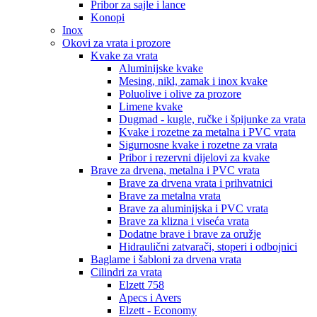
Pribor za sajle i lance
Konopi
Inox
Okovi za vrata i prozore
Kvake za vrata
Aluminijske kvake
Mesing, nikl, zamak i inox kvake
Poluolive i olive za prozore
Limene kvake
Dugmad - kugle, ručke i špijunke za vrata
Kvake i rozetne za metalna i PVC vrata
Sigurnosne kvake i rozetne za vrata
Pribor i rezervni dijelovi za kvake
Brave za drvena, metalna i PVC vrata
Brave za drvena vrata i prihvatnici
Brave za metalna vrata
Brave za aluminijska i PVC vrata
Brave za klizna i viseća vrata
Dodatne brave i brave za oružje
Hidraulični zatvarači, stoperi i odbojnici
Baglame i šabloni za drvena vrata
Cilindri za vrata
Elzett 758
Apecs i Avers
Elzett - Economy