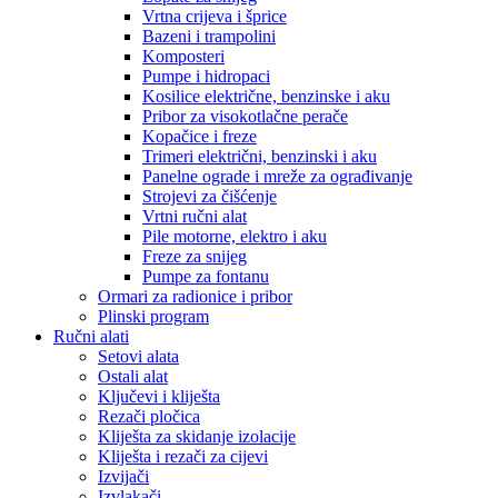
Vrtna crijeva i šprice
Bazeni i trampolini
Komposteri
Pumpe i hidropaci
Kosilice električne, benzinske i aku
Pribor za visokotlačne perače
Kopačice i freze
Trimeri električni, benzinski i aku
Panelne ograde i mreže za ograđivanje
Strojevi za čišćenje
Vrtni ručni alat
Pile motorne, elektro i aku
Freze za snijeg
Pumpe za fontanu
Ormari za radionice i pribor
Plinski program
Ručni alati
Setovi alata
Ostali alat
Ključevi i kliješta
Rezači pločica
Kliješta za skidanje izolacije
Kliješta i rezači za cijevi
Izvijači
Izvlakači