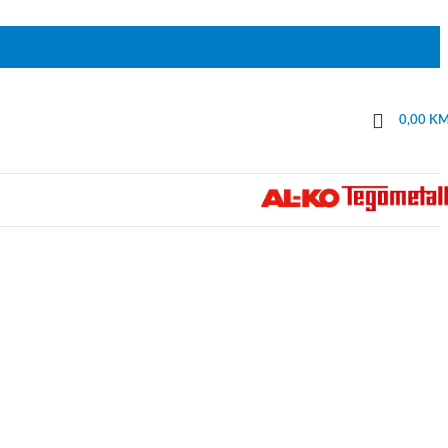
0,00
K