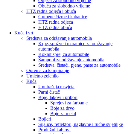
Odjeća za slobodno vrijeme
Obuća za slobodno vrijeme
HTZ radna odjeća i obuća
Gumene čizme i kabanice
HTZ radna odjeća
HTZ radna obuća
Kuća i vrt
Sredstva za održavanje automobila
Krpe, spužve i maramice za održavanje
automobila
Kokpit sprej za automobile
Šamponi za održavanje automobila
Sredstva, čistači, pjene, paste za automobile
Oprema za kampiranje
Umjetno zelenilo
Kuća
Unutrašnja rasvjeta
Parni čistač
Boje, lakovi i pribori
Sprejevi za farbanje
Boje za drvo
Boje za metal
Bojleri
Sijalice, reflektori, naglavne i ručne svjetiljke
Produžni kablovi