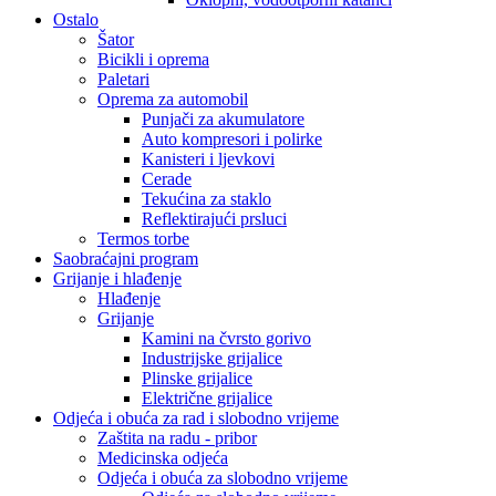
Ostalo
Šator
Bicikli i oprema
Paletari
Oprema za automobil
Punjači za akumulatore
Auto kompresori i polirke
Kanisteri i ljevkovi
Cerade
Tekućina za staklo
Reflektirajući prsluci
Termos torbe
Saobraćajni program
Grijanje i hlađenje
Hlađenje
Grijanje
Kamini na čvrsto gorivo
Industrijske grijalice
Plinske grijalice
Električne grijalice
Odjeća i obuća za rad i slobodno vrijeme
Zaštita na radu - pribor
Medicinska odjeća
Odjeća i obuća za slobodno vrijeme