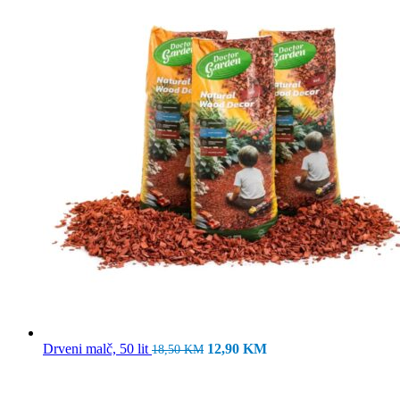
Izvorna
Trenutna
Drveni malč, 50 lit
12,90
KM
18,50
KM
cijena
cijena
bila
je:
je:
12,90 KM.