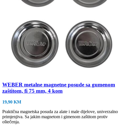
WEBER metalne magnetne posude sa gumenom
zaštitom, fi 75 mm, 4 kom
19,90
KM
Praktična magnetska posuda za alate i male dijelove, univerzalno
primjenjiva. Sa jakim magnetom i gimenom zaštitom protiv
oštečenja.