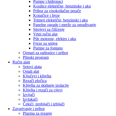
Pumpe i hidropaci
Kosilice električne, benzinske i aku
Pribor za visokotlačne perače
Kopačice i freze
Trimeri električni, benzinski i aku
Panelne ograde i mreže za ograđivanje
Strojevi za čišćenje
Vrtni ručni alat
Pile motorne, elektro i aku
Freze za snijeg
Pumpe za fontanu
Ormari za radionice i pribor
Plinski program
Ručni alati
Setovi alata
Ostali alat
Ključevi i kliješta
Rezači pločica
Kliješta za skidanje izolacije
Kliješta i rezači za cijevi
Izvijači
Izvlakači
Čekići, probijači i izbijači
Zavarivanje i pribor
Plazma za rezanje