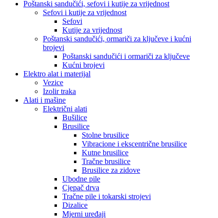
Poštanski sandučići, sefovi i kutije za vrijednost
Sefovi i kutije za vrijednost
Sefovi
Kutije za vrijednost
Poštanski sandučići, ormariči za ključeve i kućni
brojevi
Poštanski sandučići i ormariči za ključeve
Kućni brojevi
Elektro alat i materijal
Vezice
Izolir traka
Alati i mašine
Električni alati
Bušilice
Brusilice
Stolne brusilice
Vibracione i ekscentrične brusilice
Kutne brusilice
Tračne brusilice
Brusilice za zidove
Ubodne pile
Cjepač drva
Tračne pile i tokarski strojevi
Dizalice
Mjerni uređaji