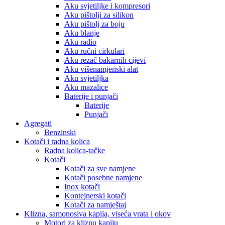
Aku svjetiljke i kompresori
Aku pištolji za silikon
Aku pištolj za boju
Aku blanje
Aku radio
Aku ručni cirkulari
Aku rezač bakarnih cijevi
Aku višenamjenski alat
Aku svjetiljka
Aku mazalice
Baterije i punjači
Baterije
Punjači
Agregati
Benzinski
Kotači i radna kolica
Radna kolica-tačke
Kotači
Kotači za sve namjene
Kotači posebne namjene
Inox kotači
Kontejnerski kotači
Kotači za namještaj
Klizna, samonosiva kapija, viseća vrata i okov
Motori za kliznu kapiju