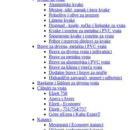
Aluminijske kvake
Mesing, nikl, zamak i inox kvake
Poluolive i olive za prozore
Limene kvake
Dugmad - kugle, ručke i špijunke za vrata
Kvake i rozetne za metalna i PVC vrata
Sigurnosne kvake i rozetne za vrata
Pribor i rezervni dijelovi za kvake
Brave za drvena, metalna i PVC vrata
Brave za drvena vrata i prihvatnici
Brave za metalna vrata
Brave za aluminijska i PVC vrata
Brave za klizna i viseća vrata
Dodatne brave i brave za oružje
Hidraulični zatvarači, stoperi i odbojnici
Baglame i šabloni za drvena vrata
Cilindri za vrata
Elzett 758
Apecs i Avers
Elzett - Economy
Elzett - 751/754/757
Gege pExtra i Kaba ExperT
Katanci
Mesingani i Economy katanci
Oklopni, vodootporni katanci