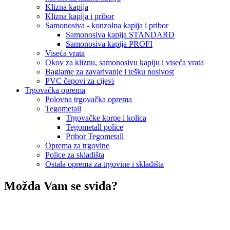
Klizna kapija
Klizna kapija i pribor
Samonosiva - konzolna kapija i pribor
Samonosiva kapija STANDARD
Samonosiva kapija PROFI
Viseća vrata
Okov za kliznu, samonosivu kapiju i viseća vrata
Baglame za zavarivanje i tešku nosivost
PVC čepovi za cijevi
Trgovačka oprema
Polovna trgovačka oprema
Tegometall
Trgovačke korpe i kolica
Tegometall police
Pribor Tegometall
Oprema za trgovine
Police za skladišta
Ostala oprema za trgovine i skladišta
Možda Vam se sviđa?