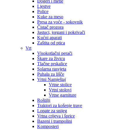
Đogeri i metle
Ljestve
Police
Kuke za meso
Presa za voće - sokovnik
Čistač prozora
Jastuci, jorgani i pokrivači
Kućni aparati
Zaštita od ptica
Vrt
Visokotlačni perači
Škare za živicu
Tlačne prskalice
Solarna rasvjeta
Puhala za lišče
Vrtni Namještaj
Vrtne stolice
Vrtni stolovi
Vrtne garniture
Roštilji
Traktori za košenje trave
Lopate za snijeg
Vrtna crijeva i šprice
Bazeni i trampolini
Komposteri