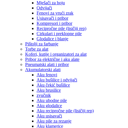
Mješači za boju
Odvijači
Fenovi za vrući zrak
Usisavači i pribor
Kompresori i pribor
Recipročne pile (lisičiji rep)
Cirkulari i preklopne pile
Glodalice i blanje
Pištolji za farbanje
Torbe za alat
Koferi, kutije i organizatori za alat
Pribor za električne i aku alate
Pneumatski alati i pribor
Akumulatorski alati
Aku fenovi
Aku bušilice i odvijači
Aku čekić bušilice
Aku brusilice
zvučnik
Aku ubodne pile
Aku glodalice
Aku recipročne pile (lisičiji rep)
Aku usisavači
Aku pile za rezanje
Aku klamerice