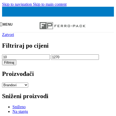
Skip to navigation
Skip to main content
MENU
Zatvori
Filtriraj po cijeni
Min
Maks
cijena
cijena
Filtriraj
Proizvođači
Sniženi proizvodi
Sniženo
Na stanju