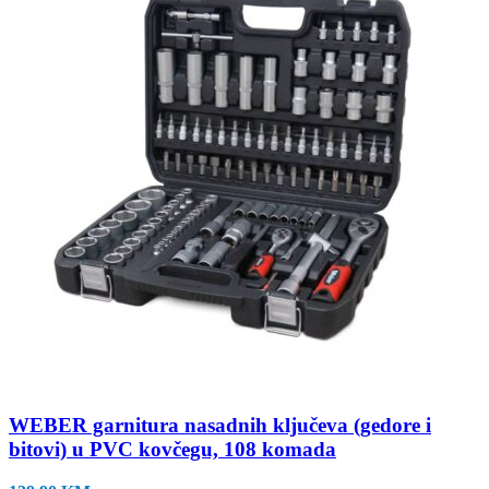
WEBER garnitura nasadnih ključeva (gedore i
bitovi) u PVC kovčegu, 108 komada