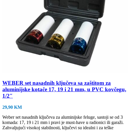
WEBER set nasadnih ključeva sa zaštitom za
aluminijske kotače 17, 19 i 21 mm, u PVC kovčegu,
1/2″
29,90
KM
Weber set nasadnih ključeva za aluminijske feluge, sastoji se od 3
komada: 17, 19 i 21 mm i pravi je must-have u radionici ili garaži.
Zahvaljujući visokoj stabilnosti, ključevi su idealni i za teške