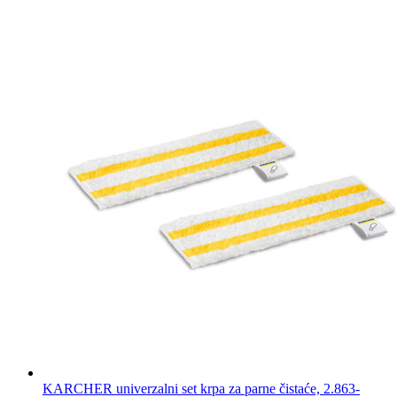
KARCHER univerzalni set krpa za parne čistaće, 2.863-