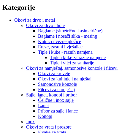
Kategorije
Okovi za drvo i metal
Okovi za drvo i tiple
Baglame (simetrične i asimetrične)
Baglame i nosači slika - mesing
Kutnici i vezne pločice
Ereze, zasuni i vješalice
Tiple i kuke - raznih namjena
Tiple i kuke za razne namjene
Tiple i vijci za sanitarije
Okovi za namještaj, samonosive konzole i filcevi
Okovi za krevete
Okovi za kuhinje i namještaj
Samonosive konzole
Filcevi za namještaj
Sajle, lanci, konopi i pribor
Čelične i inox sajle
Lanci
Pribor za sajle i lance
Konopi
Inox
Okovi za vrata i prozore
Kvake za vrata