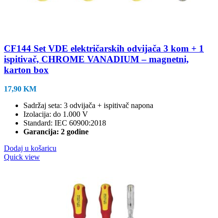
CF144 Set VDE električarskih odvijača 3 kom + 1
ispitivač, CHROME VANADIUM – magnetni,
karton box
17,90
KM
Sadržaj seta: 3 odvijača + ispitivač napona
Izolacija: do 1.000 V
Standard: IEC 60900:2018
Garancija: 2 godine
Dodaj u košaricu
Quick view