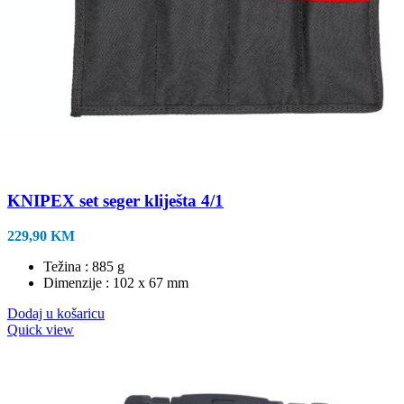
KNIPEX set seger kliješta 4/1
229,90
KM
Težina : 885 g
Dimenzije : 102 x 67 mm
Dodaj u košaricu
Quick view