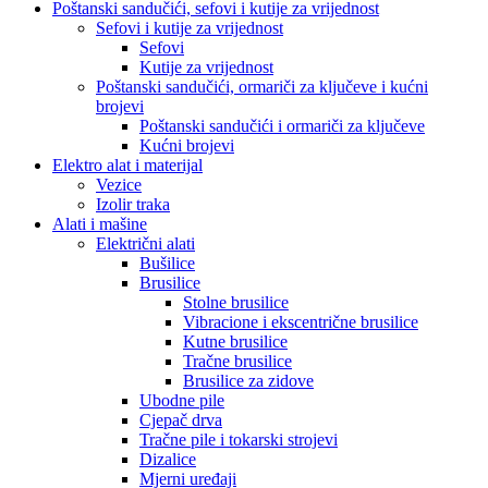
Poštanski sandučići, sefovi i kutije za vrijednost
Sefovi i kutije za vrijednost
Sefovi
Kutije za vrijednost
Poštanski sandučići, ormariči za ključeve i kućni
brojevi
Poštanski sandučići i ormariči za ključeve
Kućni brojevi
Elektro alat i materijal
Vezice
Izolir traka
Alati i mašine
Električni alati
Bušilice
Brusilice
Stolne brusilice
Vibracione i ekscentrične brusilice
Kutne brusilice
Tračne brusilice
Brusilice za zidove
Ubodne pile
Cjepač drva
Tračne pile i tokarski strojevi
Dizalice
Mjerni uređaji