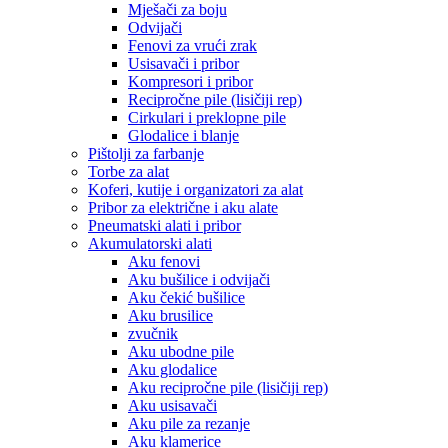
Mješači za boju
Odvijači
Fenovi za vrući zrak
Usisavači i pribor
Kompresori i pribor
Recipročne pile (lisičiji rep)
Cirkulari i preklopne pile
Glodalice i blanje
Pištolji za farbanje
Torbe za alat
Koferi, kutije i organizatori za alat
Pribor za električne i aku alate
Pneumatski alati i pribor
Akumulatorski alati
Aku fenovi
Aku bušilice i odvijači
Aku čekić bušilice
Aku brusilice
zvučnik
Aku ubodne pile
Aku glodalice
Aku recipročne pile (lisičiji rep)
Aku usisavači
Aku pile za rezanje
Aku klamerice