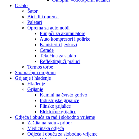
Ostalo
Šator
Bicikli i oprema
Paletari
Oprema za automobil
Punjači za akumulatore
Auto kompresori i polirke
Kanisteri i ljevkovi
Cerade
Tekućina za staklo
Reflektirajući prsluci
Termos torbe
Saobraćajni program
Grijanje i hlađenje
Hlađenje
Grijanje
Kamini na čvrsto gorivo
Industrijske grijalice
Plinske grijalice
Električne grijalice
Odjeća i obuća za rad i slobodno vrijeme
Zaštita na radu - pribor
Medicinska odjeća
Odjeća i obuća za slobodno vrijeme