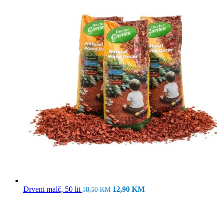
Izvorna
Trenutna
Drveni malč, 50 lit
12,90
KM
18,50
KM
cijena
cijena
bila
je:
je:
12,90 KM.