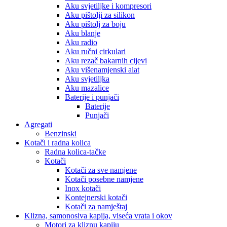
Aku svjetiljke i kompresori
Aku pištolji za silikon
Aku pištolj za boju
Aku blanje
Aku radio
Aku ručni cirkulari
Aku rezač bakarnih cijevi
Aku višenamjenski alat
Aku svjetiljka
Aku mazalice
Baterije i punjači
Baterije
Punjači
Agregati
Benzinski
Kotači i radna kolica
Radna kolica-tačke
Kotači
Kotači za sve namjene
Kotači posebne namjene
Inox kotači
Kontejnerski kotači
Kotači za namještaj
Klizna, samonosiva kapija, viseća vrata i okov
Motori za kliznu kapiju