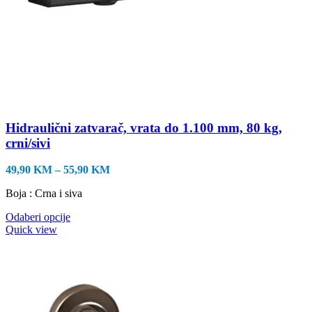
Hidraulični zatvarač, vrata do 1.100 mm, 80 kg,
crni/sivi
Raspon
49,90
KM
–
55,90
KM
cijena:
Boja : Crna i siva
od
49,90 KM
Ovaj
Odaberi opcije
do
proizvod
Quick view
55,90 KM
ima
više
varijanti.
Opcije
se
mogu