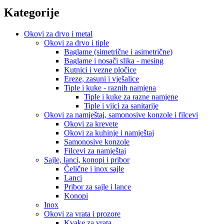
Kategorije
Okovi za drvo i metal
Okovi za drvo i tiple
Baglame (simetrične i asimetrične)
Baglame i nosači slika - mesing
Kutnici i vezne pločice
Ereze, zasuni i vješalice
Tiple i kuke - raznih namjena
Tiple i kuke za razne namjene
Tiple i vijci za sanitarije
Okovi za namještaj, samonosive konzole i filcevi
Okovi za krevete
Okovi za kuhinje i namještaj
Samonosive konzole
Filcevi za namještaj
Sajle, lanci, konopi i pribor
Čelične i inox sajle
Lanci
Pribor za sajle i lance
Konopi
Inox
Okovi za vrata i prozore
Kvake za vrata