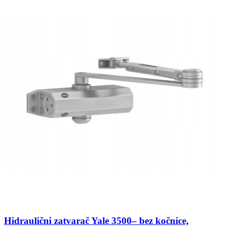
Hidraulični zatvarač Yale 3500– bez kočnice,