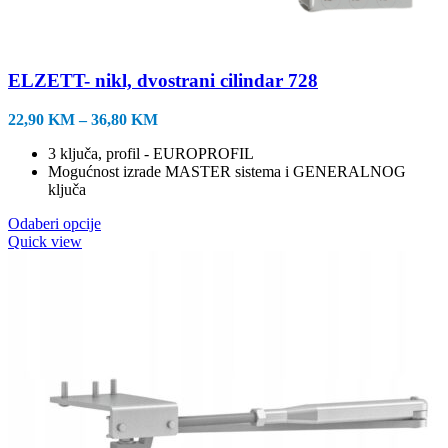
ELZETT- nikl, dvostrani cilindar 728
Raspon
22,90
KM
–
36,80
KM
cijena:
3 ključa, profil - EUROPROFIL
od
Mogućnost izrade MASTER sistema i GENERALNOG
22,90 KM
ključa
do
36,80 KM
Ovaj
Odaberi opcije
proizvod
Quick view
ima
više
varijanti.
Opcije
se
mogu
odabrati
na
stranici
proizvoda