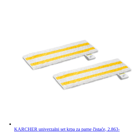
KARCHER univerzalni set krpa za parne čistaće, 2.863-