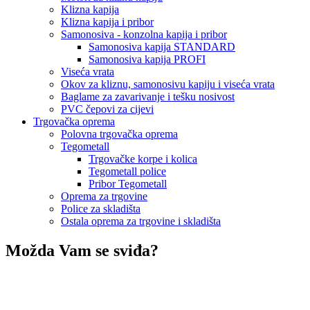
Klizna kapija
Klizna kapija i pribor
Samonosiva - konzolna kapija i pribor
Samonosiva kapija STANDARD
Samonosiva kapija PROFI
Viseća vrata
Okov za kliznu, samonosivu kapiju i viseća vrata
Baglame za zavarivanje i tešku nosivost
PVC čepovi za cijevi
Trgovačka oprema
Polovna trgovačka oprema
Tegometall
Trgovačke korpe i kolica
Tegometall police
Pribor Tegometall
Oprema za trgovine
Police za skladišta
Ostala oprema za trgovine i skladišta
Možda Vam se sviđa?