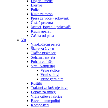
Đogeri i metle
Ljestve
Police
Kuke za meso
Presa za voće - sokovnik
Čistač prozora
Jastuci, jorgani i pokrivači
Kućni aparati
Zaštita od ptica
Vrt
Visokotlačni perači
Škare za živicu
Tlačne prskalice
Solarna rasvjeta
Puhala za lišče
Vrtni Namještaj
Vrtne stolice
Vrtni stolovi
Vrtne garniture
Roštilji
Traktori za košenje trave
Lopate za snijeg
Vrtna crijeva i šprice
Bazeni i trampolini
Komposteri