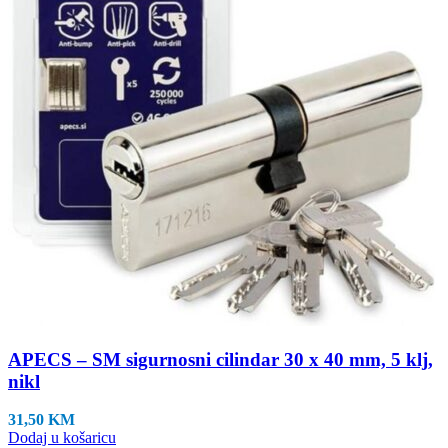
APECS – SM sigurnosni cilindar 30 x 40 mm, 5 klj,
nikl
31,50
KM
Dodaj u košaricu