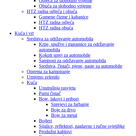
Odjeća za slobodno vrijeme
Obuća za slobodno vrijeme
HTZ radna odjeća i obuća
Gumene čizme i kabanice
HTZ radna odjeća
HTZ radna obuća
Kuća i vrt
Sredstva za održavanje automobila
Krpe, spužve i maramice za održavanje
automobila
Kokpit sprej za automobile
Šamponi za održavanje automobila
Sredstva, čistači, pjene, paste za automobile
Oprema za kampiranje
Umjetno zelenilo
Kuća
Unutrašnja rasvjeta
Parni čistač
Boje, lakovi i pribori
Sprejevi za farbanje
Boje za drvo
Boje za metal
Bojleri
Sijalice, reflektori, naglavne i ručne svjetiljke
Produžni kablovi