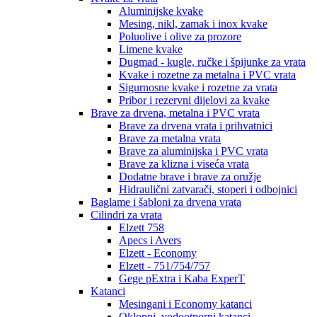
Aluminijske kvake
Mesing, nikl, zamak i inox kvake
Poluolive i olive za prozore
Limene kvake
Dugmad - kugle, ručke i špijunke za vrata
Kvake i rozetne za metalna i PVC vrata
Sigurnosne kvake i rozetne za vrata
Pribor i rezervni dijelovi za kvake
Brave za drvena, metalna i PVC vrata
Brave za drvena vrata i prihvatnici
Brave za metalna vrata
Brave za aluminijska i PVC vrata
Brave za klizna i viseća vrata
Dodatne brave i brave za oružje
Hidraulični zatvarači, stoperi i odbojnici
Baglame i šabloni za drvena vrata
Cilindri za vrata
Elzett 758
Apecs i Avers
Elzett - Economy
Elzett - 751/754/757
Gege pExtra i Kaba ExperT
Katanci
Mesingani i Economy katanci
Oklopni, vodootporni katanci