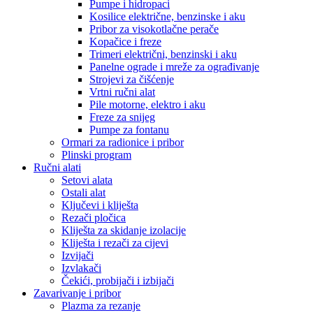
Pumpe i hidropaci
Kosilice električne, benzinske i aku
Pribor za visokotlačne perače
Kopačice i freze
Trimeri električni, benzinski i aku
Panelne ograde i mreže za ograđivanje
Strojevi za čišćenje
Vrtni ručni alat
Pile motorne, elektro i aku
Freze za snijeg
Pumpe za fontanu
Ormari za radionice i pribor
Plinski program
Ručni alati
Setovi alata
Ostali alat
Ključevi i kliješta
Rezači pločica
Kliješta za skidanje izolacije
Kliješta i rezači za cijevi
Izvijači
Izvlakači
Čekići, probijači i izbijači
Zavarivanje i pribor
Plazma za rezanje