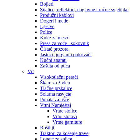
Bojleri
Sijalice, reflektori, naglavne i ručne svjetiljke
Produžni kablovi
Đogeri i metle
Ljestve
Police
Kuke za meso
Presa za voće - sokovnik
Čistač prozora
Jastuci, jorgani i pokrivači
Kućni aparati
Zaštita od ptica
Vrt
Visokotlačni perači
Škare za živicu
Tlačne prskalice
Solarna rasvjeta
Puhala za lišče
Vrtni Namještaj
Vrtne stolice
Vrtni stolovi
Vrtne garniture
Roštilji
Traktori za košenje trave
Lopate za snijeg