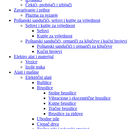
Čekići, probijači i izbijači
Zavarivanje i pribor
Plazma za rezanje
Poštanski sandučići, sefovi i kutije za vrijednost
Sefovi i kutije za vrijednost
Sefovi
Kutije za vrijednost
Poštanski sandučići, ormariči za ključeve i kućni brojevi
Poštanski sandučići i ormariči za ključeve
Kućni brojevi
Elektro alat i materijal
Vezice
Izolir traka
Alati i mašine
Električni alati
Bušilice
Brusilice
Stolne brusilice
Vibracione i ekscentrične brusilice
Kutne brusilice
Tračne brusilice
Brusilice za zidove
Ubodne pile
Cjepač drva