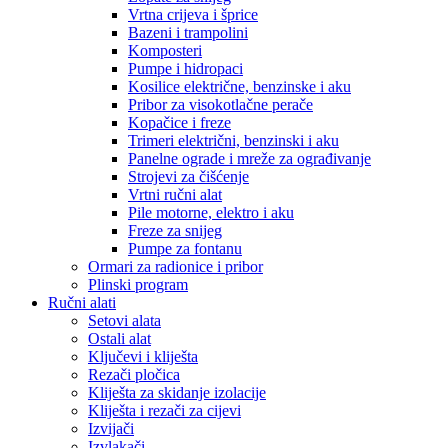
Vrtna crijeva i šprice
Bazeni i trampolini
Komposteri
Pumpe i hidropaci
Kosilice električne, benzinske i aku
Pribor za visokotlačne perače
Kopačice i freze
Trimeri električni, benzinski i aku
Panelne ograde i mreže za ograđivanje
Strojevi za čišćenje
Vrtni ručni alat
Pile motorne, elektro i aku
Freze za snijeg
Pumpe za fontanu
Ormari za radionice i pribor
Plinski program
Ručni alati
Setovi alata
Ostali alat
Ključevi i kliješta
Rezači pločica
Kliješta za skidanje izolacije
Kliješta i rezači za cijevi
Izvijači
Izvlakači