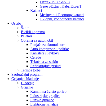
Elzett - 751/754/757
Gege pExtra i Kaba ExperT
Katanci
Mesingani i Economy katanci
Oklopni, vodootporni katanci
Ostalo
Šator
Bicikli i oprema
Paletari
Oprema za automobil
Punjači za akumulatore
Auto kompresori i polirke
Kanisteri i ljevkovi
Cerade
Tekućina za staklo
Reflektirajući prsluci
Termos torbe
Saobraćajni program
Grijanje i hlađenje
Hlađenje
Grijanje
Kamini na čvrsto gorivo
Industrijske grijalice
Plinske grijalice
Električne grijalice