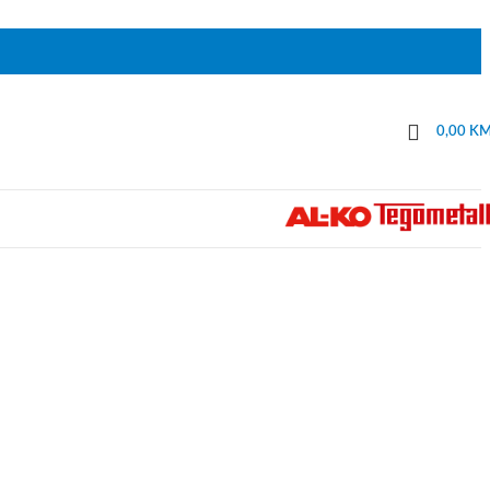
0,00
K