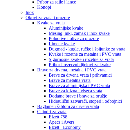
Pribor za sajle i lance
Konopi
Inox
Okovi za vrata i prozore
Kvake za vrata
Aluminijske kvake
Mesing, nikl, zamak i inox kvake
Poluolive i olive za prozore
Limene kvake
Dugmad - kugle, ručke i špijunke za vrata
Kvake i rozetne za metalna i PVC vrata
Sigurnosne kvake i rozetne za vrata
Pribor i rezervni dijelovi za kvake
Brave za drvena, metalna i PVC vrata
Brave za drvena vrata i prihvatnici
Brave za metalna vrata
Brave za aluminijska i PVC vrata
Brave za klizna i viseća vrata
Dodatne brave i brave za oružje
Hidraulični zatvarači, stoperi i odbojnici
Baglame i šabloni za drvena vrata
Cilindri za vrata
Elzett 758
Apecs i Avers
Elzett - Economy