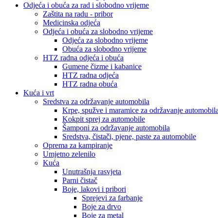
Odjeća i obuća za rad i slobodno vrijeme
Zaštita na radu - pribor
Medicinska odjeća
Odjeća i obuća za slobodno vrijeme
Odjeća za slobodno vrijeme
Obuća za slobodno vrijeme
HTZ radna odjeća i obuća
Gumene čizme i kabanice
HTZ radna odjeća
HTZ radna obuća
Kuća i vrt
Sredstva za održavanje automobila
Krpe, spužve i maramice za održavanje automobil
Kokpit sprej za automobile
Šamponi za održavanje automobila
Sredstva, čistači, pjene, paste za automobile
Oprema za kampiranje
Umjetno zelenilo
Kuća
Unutrašnja rasvjeta
Parni čistač
Boje, lakovi i pribori
Sprejevi za farbanje
Boje za drvo
Boje za metal