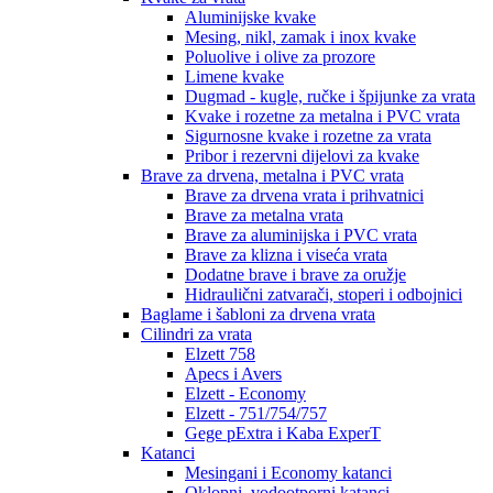
Aluminijske kvake
Mesing, nikl, zamak i inox kvake
Poluolive i olive za prozore
Limene kvake
Dugmad - kugle, ručke i špijunke za vrata
Kvake i rozetne za metalna i PVC vrata
Sigurnosne kvake i rozetne za vrata
Pribor i rezervni dijelovi za kvake
Brave za drvena, metalna i PVC vrata
Brave za drvena vrata i prihvatnici
Brave za metalna vrata
Brave za aluminijska i PVC vrata
Brave za klizna i viseća vrata
Dodatne brave i brave za oružje
Hidraulični zatvarači, stoperi i odbojnici
Baglame i šabloni za drvena vrata
Cilindri za vrata
Elzett 758
Apecs i Avers
Elzett - Economy
Elzett - 751/754/757
Gege pExtra i Kaba ExperT
Katanci
Mesingani i Economy katanci
Oklopni, vodootporni katanci