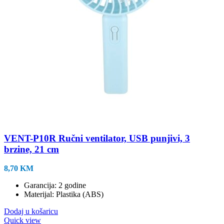
VENT-P10R Ručni ventilator, USB punjivi, 3
brzine, 21 cm
8,70
KM
Garancija: 2 godine
Materijal: Plastika (ABS)
Dodaj u košaricu
Quick view