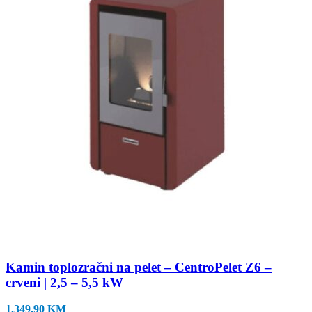
Kamin toplozračni na pelet – CentroPelet Z6 –
crveni | 2,5 – 5,5 kW
1.349,90
KM