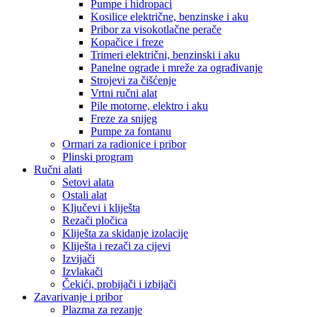
Pumpe i hidropaci
Kosilice električne, benzinske i aku
Pribor za visokotlačne perače
Kopačice i freze
Trimeri električni, benzinski i aku
Panelne ograde i mreže za ograđivanje
Strojevi za čišćenje
Vrtni ručni alat
Pile motorne, elektro i aku
Freze za snijeg
Pumpe za fontanu
Ormari za radionice i pribor
Plinski program
Ručni alati
Setovi alata
Ostali alat
Ključevi i kliješta
Rezači pločica
Kliješta za skidanje izolacije
Kliješta i rezači za cijevi
Izvijači
Izvlakači
Čekići, probijači i izbijači
Zavarivanje i pribor
Plazma za rezanje