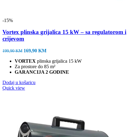
-15%
Vortex plinska grijalica 15 kW – sa regulatorom i
crijevom
Izvorna
Trenutna
169,90
KM
199,90
KM
cijena
cijena
VORTEX
plinska grijalica 15 kW
bila
je:
Za prostore do 85 m²
je:
169,90 KM.
GARANCIJA 2 GODINE
199,90 KM.
Dodaj u košaricu
Quick view