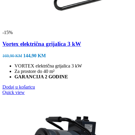
-15%
Vortex električna grijalica 3 kW
Izvorna
Trenutna
144,90
KM
169,90
KM
cijena
cijena
VORTEX električna grijalica 3 kW
bila
je:
Za prostore do 40 m²
je:
144,90 KM.
GARANCIJA 2 GODINE
169,90 KM.
Dodaj u košaricu
Quick view