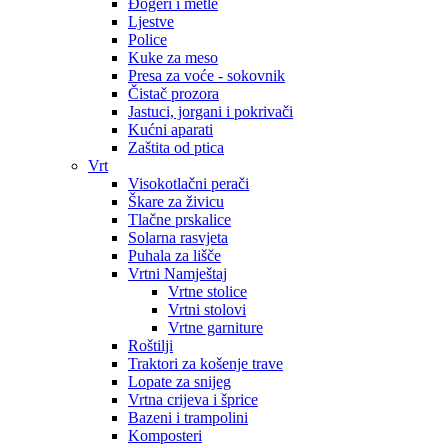
Đogeri i metle
Ljestve
Police
Kuke za meso
Presa za voće - sokovnik
Čistač prozora
Jastuci, jorgani i pokrivači
Kućni aparati
Zaštita od ptica
Vrt
Visokotlačni perači
Škare za živicu
Tlačne prskalice
Solarna rasvjeta
Puhala za lišče
Vrtni Namještaj
Vrtne stolice
Vrtni stolovi
Vrtne garniture
Roštilji
Traktori za košenje trave
Lopate za snijeg
Vrtna crijeva i šprice
Bazeni i trampolini
Komposteri