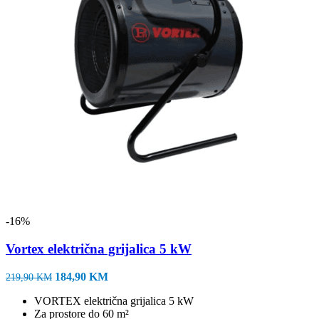
-16%
Vortex električna grijalica 5 kW
Izvorna
Trenutna
184,90
KM
219,90
KM
cijena
cijena
VORTEX električna grijalica 5 kW
bila
je:
Za prostore do 60 m²
je:
184,90 KM.