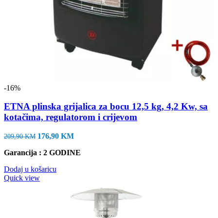
-16%
ETNA plinska grijalica za bocu 12,5 kg, 4,2 Kw, sa
kotačima, regulatorom i crijevom
Izvorna
Trenutna
176,90
KM
209,90
KM
cijena
cijena
Garancija : 2 GODINE
bila
je:
je:
176,90 KM.
Dodaj u košaricu
209,90 KM.
Quick view