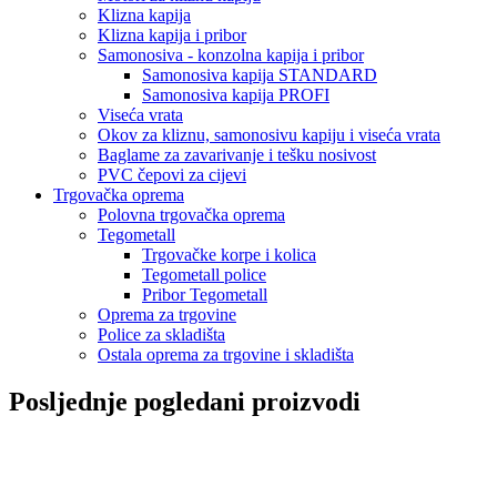
Klizna kapija
Klizna kapija i pribor
Samonosiva - konzolna kapija i pribor
Samonosiva kapija STANDARD
Samonosiva kapija PROFI
Viseća vrata
Okov za kliznu, samonosivu kapiju i viseća vrata
Baglame za zavarivanje i tešku nosivost
PVC čepovi za cijevi
Trgovačka oprema
Polovna trgovačka oprema
Tegometall
Trgovačke korpe i kolica
Tegometall police
Pribor Tegometall
Oprema za trgovine
Police za skladišta
Ostala oprema za trgovine i skladišta
Posljednje pogledani proizvodi