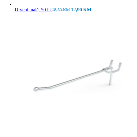
Izvorna
Trenutna
Drveni malč, 50 lit
12,90
KM
18,50
KM
cijena
cijena
bila
je:
je:
12,90 KM.
18,50 KM.