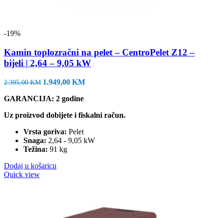
-19%
Kamin toplozračni na pelet – CentroPelet Z12 –
bijeli | 2,64 – 9,05 kW
Izvorna
Trenutna
1.949,00
KM
2.395,00
KM
cijena
cijena
GARANCIJA: 2 godine
bila
je:
je:
1.949,00 KM.
Uz proizvod dobijete i fiskalni račun.
2.395,00 KM.
Vrsta goriva:
Pelet
Snaga:
2,64 - 9,05 kW
Težina:
91 kg
Dodaj u košaricu
Quick view