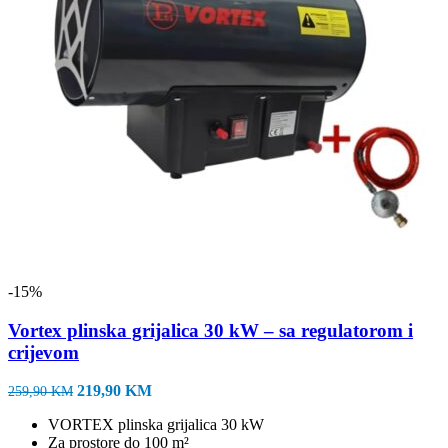
-15%
Vortex plinska grijalica 30 kW – sa regulatorom i
crijevom
Izvorna
Trenutna
219,90
KM
259,90
KM
cijena
cijena
VORTEX plinska grijalica 30 kW
bila
je:
Za prostore do 100 m²
je:
219,90 KM.