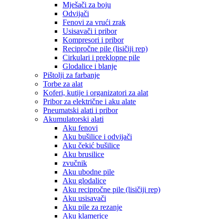
Mješači za boju
Odvijači
Fenovi za vrući zrak
Usisavači i pribor
Kompresori i pribor
Recipročne pile (lisičiji rep)
Cirkulari i preklopne pile
Glodalice i blanje
Pištolji za farbanje
Torbe za alat
Koferi, kutije i organizatori za alat
Pribor za električne i aku alate
Pneumatski alati i pribor
Akumulatorski alati
Aku fenovi
Aku bušilice i odvijači
Aku čekić bušilice
Aku brusilice
zvučnik
Aku ubodne pile
Aku glodalice
Aku recipročne pile (lisičiji rep)
Aku usisavači
Aku pile za rezanje
Aku klamerice