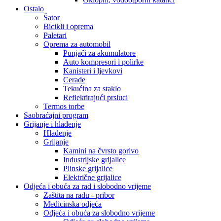
Ostalo
Šator
Bicikli i oprema
Paletari
Oprema za automobil
Punjači za akumulatore
Auto kompresori i polirke
Kanisteri i ljevkovi
Cerade
Tekućina za staklo
Reflektirajući prsluci
Termos torbe
Saobraćajni program
Grijanje i hlađenje
Hlađenje
Grijanje
Kamini na čvrsto gorivo
Industrijske grijalice
Plinske grijalice
Električne grijalice
Odjeća i obuća za rad i slobodno vrijeme
Zaštita na radu - pribor
Medicinska odjeća
Odjeća i obuća za slobodno vrijeme