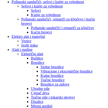
Poštanski sandučići, sefovi i kutije za vrijednost
Sefovi i kutije za vrijednost
Sefovi
Kutije za vrijednost
Poštanski sandučići, ormariči za ključeve i kućni
brojevi
Poštanski sandučići i ormariči za ključeve
Kućni brojevi
Elektro alat i materijal
Vezice
Izolir traka
Alati i mašine
Električni alati
Bušilice
Brusilice
Stolne brusilice
Vibracione i ekscentrične brusilice
Kutne brusilice
Tračne brusilice
Brusilice za zidove
Ubodne pile
Cjepač drva
Tračne pile i tokarski strojevi
Dizalice
Mjerni uređaji