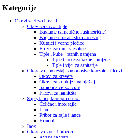
Kategorije
Okovi za drvo i metal
Okovi za drvo i tiple
Baglame (simetrične i asimetrične)
Baglame i nosači slika - mesing
Kutnici i vezne pločice
Ereze, zasuni i vješalice
Tiple i kuke - raznih namjena
Tiple i kuke za razne namjene
Tiple i vijci za sanitarije
Okovi za namještaj, samonosive konzole i filcevi
Okovi za krevete
Okovi za kuhinje i namještaj
Samonosive konzole
Filcevi za namještaj
Sajle, lanci, konopi i pribor
Čelične i inox sajle
Lanci
Pribor za sajle i lance
Konopi
Inox
Okovi za vrata i prozore
Kvake za vrata