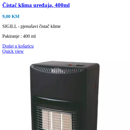
Čistač klima uređaja, 400ml
9,00
KM
SIGILL - pjenušavi čistač klime
Pakiranje : 400 ml
Dodaj u košaricu
Quick view