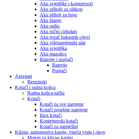
Aku svjetiljke i kompresori
Aku pištolji za silikon
Aku pištolj za boju
Aku blanje
Aku radio
Aku ručni cirkulari
Aku rezač bakarnih cijevi
Aku višenamjenski alat
Aku svjetiljka
Aku mazalice
Baterije i punjači
Baterije
Punjači
Agregati
Benzinski
Kotači i radna kolica
Radna kolica-tačke
Kotači
Kotači za sve namjene
Kotači posebne namjene
Inox kotači
Kontejnerski kotači
Kotači za namještaj
Klizna, samonosiva kapija, viseća vrata i okov
Motori za kliznu kapiju