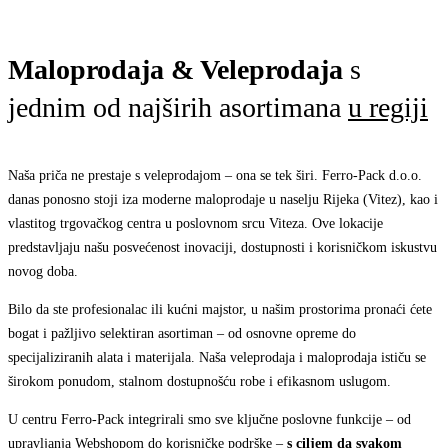
Maloprodaja & Veleprodaja
s
jednim od najširih asortimana
u regiji
Naša priča ne prestaje s veleprodajom – ona se tek širi. Ferro-Pack d.o.o.
danas ponosno stoji iza moderne maloprodaje u naselju Rijeka (Vitez), kao i
vlastitog trgovačkog centra u poslovnom srcu Viteza. Ove lokacije
predstavljaju našu posvećenost inovaciji, dostupnosti i korisničkom iskustvu
novog doba.
Bilo da ste profesionalac ili kućni majstor, u našim prostorima pronaći ćete
bogat i pažljivo selektiran asortiman – od osnovne opreme do
specijaliziranih alata i materijala. Naša veleprodaja i maloprodaja ističu se
širokom ponudom, stalnom dostupnošću robe i efikasnom uslugom.
U centru Ferro-Pack integrirali smo sve ključne poslovne funkcije – od
upravljanja Webshopom do korisničke podrške –
s ciljem da svakom