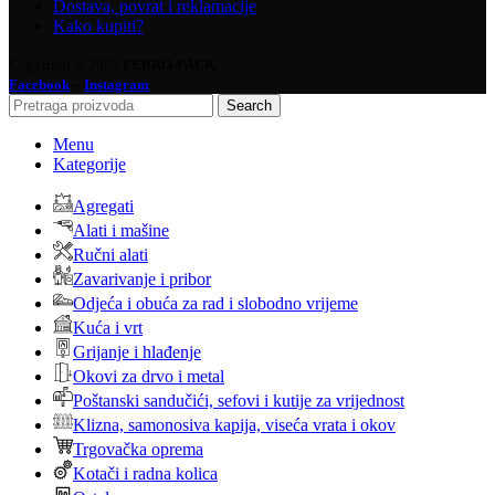
Dostava, povrat i reklamacije
Kako kupiti?
Copyright © 2025
FERRO-PACK
-
Facebook
Instagram
Search
Menu
Kategorije
Agregati
Alati i mašine
Ručni alati
Zavarivanje i pribor
Odjeća i obuća za rad i slobodno vrijeme
Kuća i vrt
Grijanje i hlađenje
Okovi za drvo i metal
Poštanski sandučići, sefovi i kutije za vrijednost
Klizna, samonosiva kapija, viseća vrata i okov
Trgovačka oprema
Kotači i radna kolica