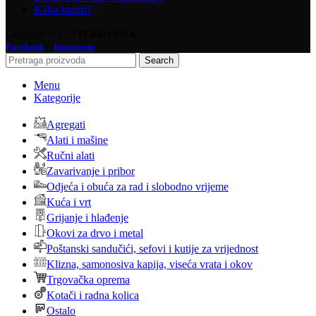
Kako kupiti?
Copyright © 2025
FERRO-PACK
-
Facebook
Instagram
Search
Menu
Kategorije
Agregati
Alati i mašine
Ručni alati
Zavarivanje i pribor
Odjeća i obuća za rad i slobodno vrijeme
Kuća i vrt
Grijanje i hlađenje
Okovi za drvo i metal
Poštanski sandučići, sefovi i kutije za vrijednost
Klizna, samonosiva kapija, viseća vrata i okov
Trgovačka oprema
Kotači i radna kolica
Ostalo