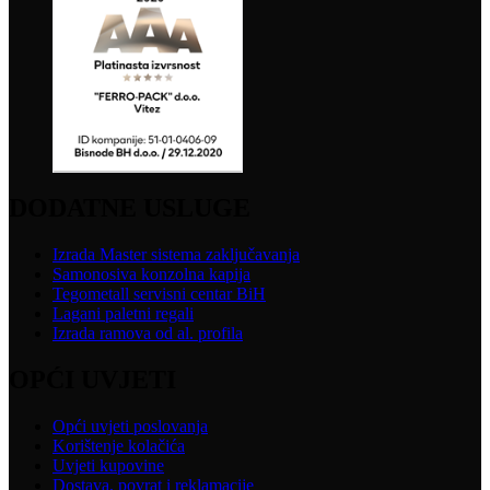
DODATNE USLUGE
Izrada Master sistema zaključavanja
Samonosiva konzolna kapija
Tegometall servisni centar BiH
Lagani paletni regali
Izrada ramova od al. profila
OPĆI UVJETI
Opći uvjeti poslovanja
Korištenje kolačića
Uvjeti kupovine
Dostava, povrat i reklamacije