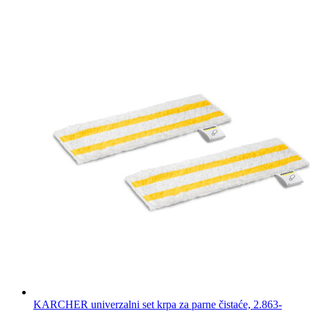
KARCHER univerzalni set krpa za parne čistaće, 2.863-