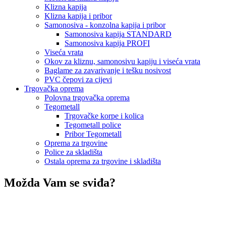
Klizna kapija
Klizna kapija i pribor
Samonosiva - konzolna kapija i pribor
Samonosiva kapija STANDARD
Samonosiva kapija PROFI
Viseća vrata
Okov za kliznu, samonosivu kapiju i viseća vrata
Baglame za zavarivanje i tešku nosivost
PVC čepovi za cijevi
Trgovačka oprema
Polovna trgovačka oprema
Tegometall
Trgovačke korpe i kolica
Tegometall police
Pribor Tegometall
Oprema za trgovine
Police za skladišta
Ostala oprema za trgovine i skladišta
Možda Vam se sviđa?