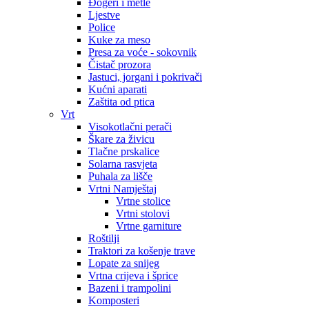
Đogeri i metle
Ljestve
Police
Kuke za meso
Presa za voće - sokovnik
Čistač prozora
Jastuci, jorgani i pokrivači
Kućni aparati
Zaštita od ptica
Vrt
Visokotlačni perači
Škare za živicu
Tlačne prskalice
Solarna rasvjeta
Puhala za lišče
Vrtni Namještaj
Vrtne stolice
Vrtni stolovi
Vrtne garniture
Roštilji
Traktori za košenje trave
Lopate za snijeg
Vrtna crijeva i šprice
Bazeni i trampolini
Komposteri