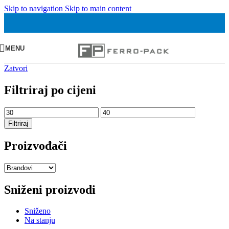
Skip to navigation
Skip to main content
MENU
Zatvori
Filtriraj po cijeni
Min
Maks
cijena
cijena
Filtriraj
Proizvođači
Sniženi proizvodi
Sniženo
Na stanju