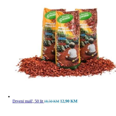
Izvorna
Trenutna
Drveni malč, 50 lit
12,90
KM
18,50
KM
cijena
cijena
bila
je:
je:
12,90 KM.