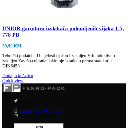
UNIOR garnitura izvlakača polomljenih vijaka 1-5,
778 PB
39,90
KM
Tehnički podatci : U cijelosti ojačan i zakaljen Vrh induktivno
zakaljen Završna obrada: lakiranje Izrađeno prema standardu
DIN6453
Dodaj u košaricu
Quick view
Poslovni centar PC-96/2
72250 Vitez
Telefon: +387 30 717 550
Fax: +387 30 717 549