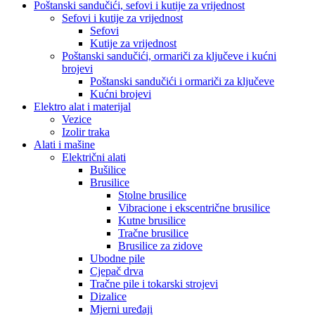
Poštanski sandučići, sefovi i kutije za vrijednost
Sefovi i kutije za vrijednost
Sefovi
Kutije za vrijednost
Poštanski sandučići, ormariči za ključeve i kućni
brojevi
Poštanski sandučići i ormariči za ključeve
Kućni brojevi
Elektro alat i materijal
Vezice
Izolir traka
Alati i mašine
Električni alati
Bušilice
Brusilice
Stolne brusilice
Vibracione i ekscentrične brusilice
Kutne brusilice
Tračne brusilice
Brusilice za zidove
Ubodne pile
Cjepač drva
Tračne pile i tokarski strojevi
Dizalice
Mjerni uređaji