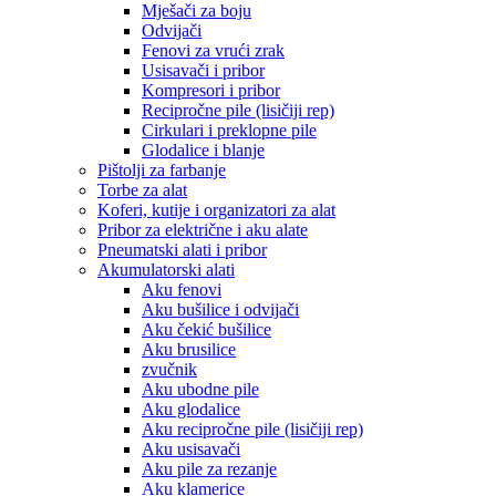
Mješači za boju
Odvijači
Fenovi za vrući zrak
Usisavači i pribor
Kompresori i pribor
Recipročne pile (lisičiji rep)
Cirkulari i preklopne pile
Glodalice i blanje
Pištolji za farbanje
Torbe za alat
Koferi, kutije i organizatori za alat
Pribor za električne i aku alate
Pneumatski alati i pribor
Akumulatorski alati
Aku fenovi
Aku bušilice i odvijači
Aku čekić bušilice
Aku brusilice
zvučnik
Aku ubodne pile
Aku glodalice
Aku recipročne pile (lisičiji rep)
Aku usisavači
Aku pile za rezanje
Aku klamerice