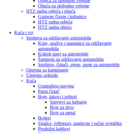
Odjeća za slobodno vrijeme
Obuća za slobodno vrijeme
HTZ radna odjeća i obuća
Gumene čizme i kabanice
HTZ radna odjeća
HTZ radna obuća
Kuća i vrt
Sredstva za održavanje automobila
Krpe, spužve i maramice za održavanje
automobila
Kokpit sprej za automobile
Šamponi za održavanje automobila
Sredstva, čistači, pjene, paste za automobile
Oprema za kampiranje
Umjetno zelenilo
Kuća
Unutrašnja rasvjeta
Parni čistač
Boje, lakovi i pribori
Sprejevi za farbanje
Boje za drvo
Boje za metal
Bojleri
Sijalice, reflektori, naglavne i ručne svjetiljke
Produžni kablovi