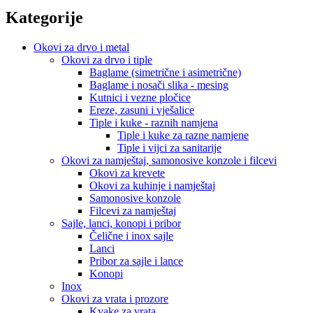
Kategorije
Okovi za drvo i metal
Okovi za drvo i tiple
Baglame (simetrične i asimetrične)
Baglame i nosači slika - mesing
Kutnici i vezne pločice
Ereze, zasuni i vješalice
Tiple i kuke - raznih namjena
Tiple i kuke za razne namjene
Tiple i vijci za sanitarije
Okovi za namještaj, samonosive konzole i filcevi
Okovi za krevete
Okovi za kuhinje i namještaj
Samonosive konzole
Filcevi za namještaj
Sajle, lanci, konopi i pribor
Čelične i inox sajle
Lanci
Pribor za sajle i lance
Konopi
Inox
Okovi za vrata i prozore
Kvake za vrata