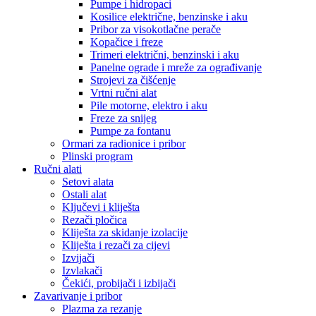
Pumpe i hidropaci
Kosilice električne, benzinske i aku
Pribor za visokotlačne perače
Kopačice i freze
Trimeri električni, benzinski i aku
Panelne ograde i mreže za ograđivanje
Strojevi za čišćenje
Vrtni ručni alat
Pile motorne, elektro i aku
Freze za snijeg
Pumpe za fontanu
Ormari za radionice i pribor
Plinski program
Ručni alati
Setovi alata
Ostali alat
Ključevi i kliješta
Rezači pločica
Kliješta za skidanje izolacije
Kliješta i rezači za cijevi
Izvijači
Izvlakači
Čekići, probijači i izbijači
Zavarivanje i pribor
Plazma za rezanje