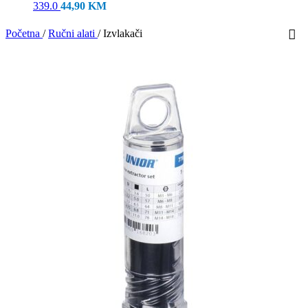
339.0
44,90
KM
Početna
/
Ručni alati
/
Izvlakači