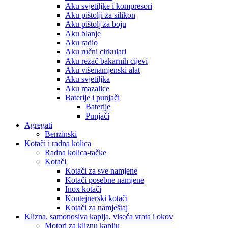
Aku svjetiljke i kompresori
Aku pištolji za silikon
Aku pištolj za boju
Aku blanje
Aku radio
Aku ručni cirkulari
Aku rezač bakarnih cijevi
Aku višenamjenski alat
Aku svjetiljka
Aku mazalice
Baterije i punjači
Baterije
Punjači
Agregati
Benzinski
Kotači i radna kolica
Radna kolica-tačke
Kotači
Kotači za sve namjene
Kotači posebne namjene
Inox kotači
Kontejnerski kotači
Kotači za namještaj
Klizna, samonosiva kapija, viseća vrata i okov
Motori za kliznu kapiju