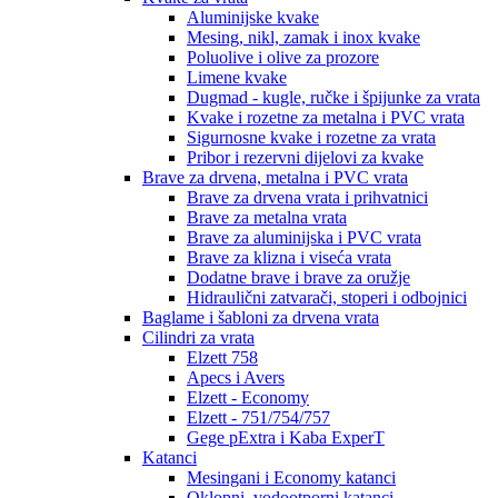
Aluminijske kvake
Mesing, nikl, zamak i inox kvake
Poluolive i olive za prozore
Limene kvake
Dugmad - kugle, ručke i špijunke za vrata
Kvake i rozetne za metalna i PVC vrata
Sigurnosne kvake i rozetne za vrata
Pribor i rezervni dijelovi za kvake
Brave za drvena, metalna i PVC vrata
Brave za drvena vrata i prihvatnici
Brave za metalna vrata
Brave za aluminijska i PVC vrata
Brave za klizna i viseća vrata
Dodatne brave i brave za oružje
Hidraulični zatvarači, stoperi i odbojnici
Baglame i šabloni za drvena vrata
Cilindri za vrata
Elzett 758
Apecs i Avers
Elzett - Economy
Elzett - 751/754/757
Gege pExtra i Kaba ExperT
Katanci
Mesingani i Economy katanci
Oklopni, vodootporni katanci