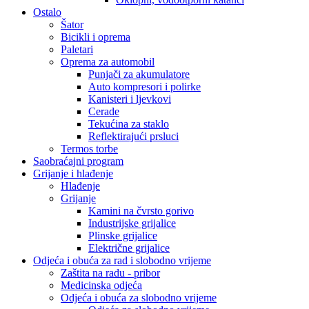
Ostalo
Šator
Bicikli i oprema
Paletari
Oprema za automobil
Punjači za akumulatore
Auto kompresori i polirke
Kanisteri i ljevkovi
Cerade
Tekućina za staklo
Reflektirajući prsluci
Termos torbe
Saobraćajni program
Grijanje i hlađenje
Hlađenje
Grijanje
Kamini na čvrsto gorivo
Industrijske grijalice
Plinske grijalice
Električne grijalice
Odjeća i obuća za rad i slobodno vrijeme
Zaštita na radu - pribor
Medicinska odjeća
Odjeća i obuća za slobodno vrijeme