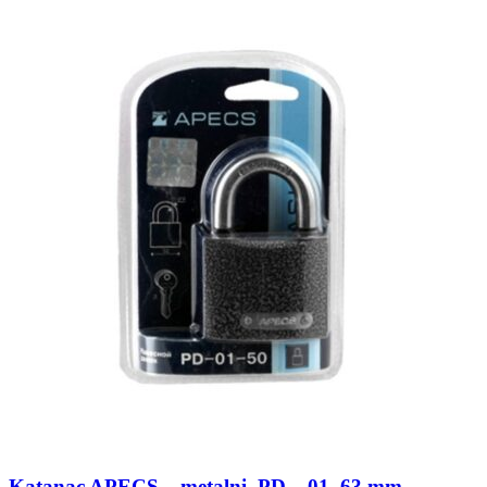
Katanac APECS – metalni, PD – 01, 63 mm,