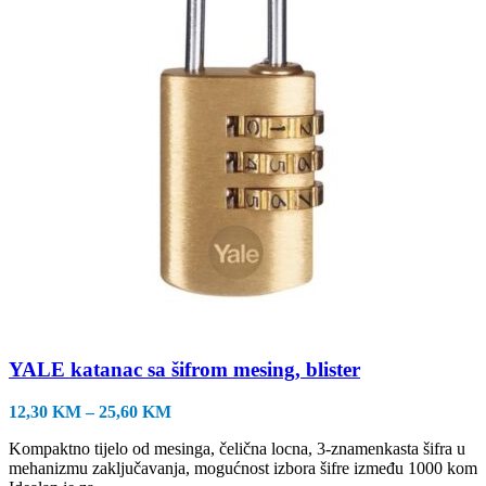
YALE katanac sa šifrom mesing, blister
Raspon
12,30
KM
–
25,60
KM
cijena:
Kompaktno tijelo od mesinga, čelična locna, 3-znamenkasta šifra u
od
mehanizmu zaključavanja, mogućnost izbora šifre između 1000 kom
12,30 KM