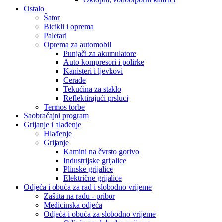
Ostalo
Šator
Bicikli i oprema
Paletari
Oprema za automobil
Punjači za akumulatore
Auto kompresori i polirke
Kanisteri i ljevkovi
Cerade
Tekućina za staklo
Reflektirajući prsluci
Termos torbe
Saobraćajni program
Grijanje i hlađenje
Hlađenje
Grijanje
Kamini na čvrsto gorivo
Industrijske grijalice
Plinske grijalice
Električne grijalice
Odjeća i obuća za rad i slobodno vrijeme
Zaštita na radu - pribor
Medicinska odjeća
Odjeća i obuća za slobodno vrijeme