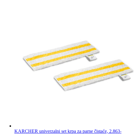
KARCHER univerzalni set krpa za parne čistaće, 2.863-