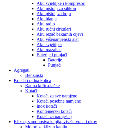
Aku svjetiljke i kompresori
Aku pištolji za silikon
Aku pištolj za boju
Aku blanje
Aku radio
Aku ručni cirkulari
Aku rezač bakarnih cijevi
Aku višenamjenski alat
Aku svjetiljka
Aku mazalice
Baterije i punjači
Baterije
Punjači
Agregati
Benzinski
Kotači i radna kolica
Radna kolica-tačke
Kotači
Kotači za sve namjene
Kotači posebne namjene
Inox kotači
Kontejnerski kotači
Kotači za namještaj
Klizna, samonosiva kapija, viseća vrata i okov
Motori za kliznu kapiju