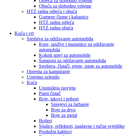
Odjeća za slobodno vrijeme
Obuća za slobodno vrijeme
HTZ radna odjeća i obuća
Gumene čizme i kabanice
HTZ radna odjeća
HTZ radna obuća
Kuća i vrt
Sredstva za održavanje automobila
Krpe, spužve i maramice za održavanje
automobila
Kokpit sprej za automobile
Šamponi za održavanje automobila
Sredstva, čistači, pjene, paste za automobile
Oprema za kampiranje
Umjetno zelenilo
Kuća
Unutrašnja rasvjeta
Parni čistač
Boje, lakovi i pribori
Sprejevi za farbanje
Boje za drvo
Boje za metal
Bojleri
Sijalice, reflektori, naglavne i ručne svjetiljke
Produžni kablovi