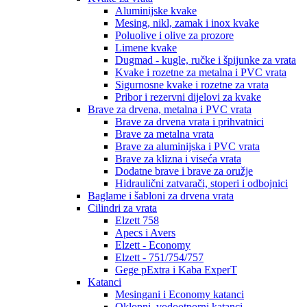
Aluminijske kvake
Mesing, nikl, zamak i inox kvake
Poluolive i olive za prozore
Limene kvake
Dugmad - kugle, ručke i špijunke za vrata
Kvake i rozetne za metalna i PVC vrata
Sigurnosne kvake i rozetne za vrata
Pribor i rezervni dijelovi za kvake
Brave za drvena, metalna i PVC vrata
Brave za drvena vrata i prihvatnici
Brave za metalna vrata
Brave za aluminijska i PVC vrata
Brave za klizna i viseća vrata
Dodatne brave i brave za oružje
Hidraulični zatvarači, stoperi i odbojnici
Baglame i šabloni za drvena vrata
Cilindri za vrata
Elzett 758
Apecs i Avers
Elzett - Economy
Elzett - 751/754/757
Gege pExtra i Kaba ExperT
Katanci
Mesingani i Economy katanci
Oklopni, vodootporni katanci