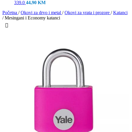
339.0
44,90
KM
Početna
/
Okovi za drvo i metal
/
Okovi za vrata i prozore
/
Katanci
/
Mesingani i Economy katanci