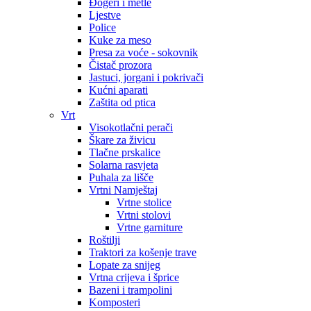
Đogeri i metle
Ljestve
Police
Kuke za meso
Presa za voće - sokovnik
Čistač prozora
Jastuci, jorgani i pokrivači
Kućni aparati
Zaštita od ptica
Vrt
Visokotlačni perači
Škare za živicu
Tlačne prskalice
Solarna rasvjeta
Puhala za lišče
Vrtni Namještaj
Vrtne stolice
Vrtni stolovi
Vrtne garniture
Roštilji
Traktori za košenje trave
Lopate za snijeg
Vrtna crijeva i šprice
Bazeni i trampolini
Komposteri