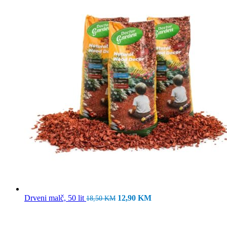
Izvorna
Trenutna
Drveni malč, 50 lit
12,90
KM
18,50
KM
cijena
cijena
bila
je:
je:
12,90 KM.