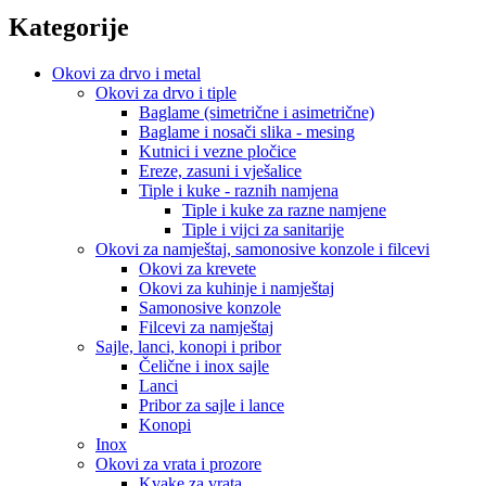
Kategorije
Okovi za drvo i metal
Okovi za drvo i tiple
Baglame (simetrične i asimetrične)
Baglame i nosači slika - mesing
Kutnici i vezne pločice
Ereze, zasuni i vješalice
Tiple i kuke - raznih namjena
Tiple i kuke za razne namjene
Tiple i vijci za sanitarije
Okovi za namještaj, samonosive konzole i filcevi
Okovi za krevete
Okovi za kuhinje i namještaj
Samonosive konzole
Filcevi za namještaj
Sajle, lanci, konopi i pribor
Čelične i inox sajle
Lanci
Pribor za sajle i lance
Konopi
Inox
Okovi za vrata i prozore
Kvake za vrata