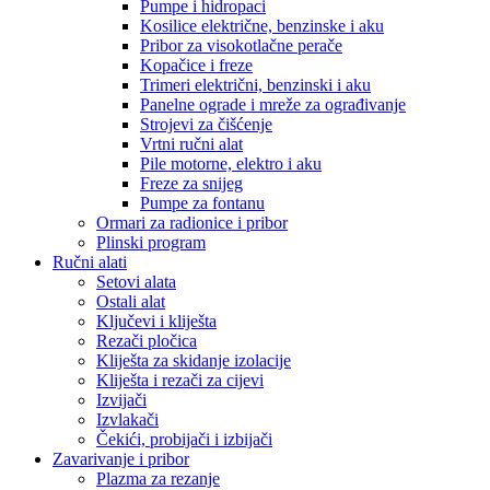
Pumpe i hidropaci
Kosilice električne, benzinske i aku
Pribor za visokotlačne perače
Kopačice i freze
Trimeri električni, benzinski i aku
Panelne ograde i mreže za ograđivanje
Strojevi za čišćenje
Vrtni ručni alat
Pile motorne, elektro i aku
Freze za snijeg
Pumpe za fontanu
Ormari za radionice i pribor
Plinski program
Ručni alati
Setovi alata
Ostali alat
Ključevi i kliješta
Rezači pločica
Kliješta za skidanje izolacije
Kliješta i rezači za cijevi
Izvijači
Izvlakači
Čekići, probijači i izbijači
Zavarivanje i pribor
Plazma za rezanje