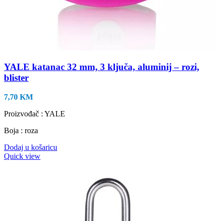
YALE katanac 32 mm, 3 ključa, aluminij – rozi,
blister
7,70
KM
Proizvođač : YALE
Boja : roza
Dodaj u košaricu
Quick view