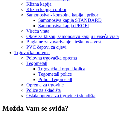
Klizna kapija
Klizna kapija i pribor
Samonosiva - konzolna kapija i pribor
Samonosiva kapija STANDARD
Samonosiva kapija PROFI
Viseća vrata
Okov za kliznu, samonosivu kapiju i viseća vrata
Baglame za zavarivanje i tešku nosivost
PVC čepovi za cijevi
Trgovačka oprema
Polovna trgovačka oprema
Tegometall
Trgovačke korpe i kolica
Tegometall police
Pribor Tegometall
Oprema za trgovine
Police za skladišta
Ostala oprema za trgovine i skladišta
Možda Vam se sviđa?