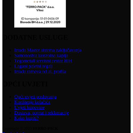
DODATNE USLUGE
Izrada Master sistema zaključavanja
Samonosiva konzolna kapija
Tegometall servisni centar BiH
Lagani paletni regali
Izrada ramova od al. profila
OPĆI UVJETI
Opći uvjeti poslovanja
Korištenje kolačića
Uvjeti kupovine
Dostava, povrat i reklamacije
Kako kupiti?
Copyright © 2025
FERRO-PACK