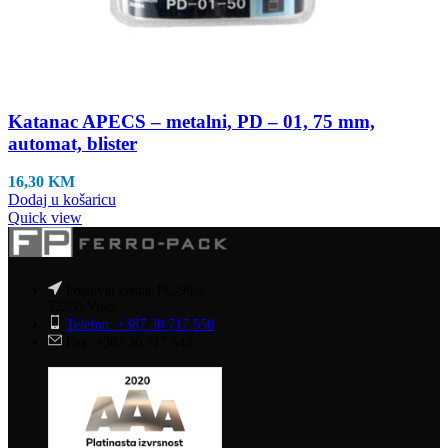
Katanac APECS – metalni, PD – 01, 75 mm,
automat, blister
16,30
KM
Dodaj u košaricu
Quick view
Poslovni centar PC-96/2
72250 Vitez
Telefon: +387 30 717 550
Fax: +387 30 717 549