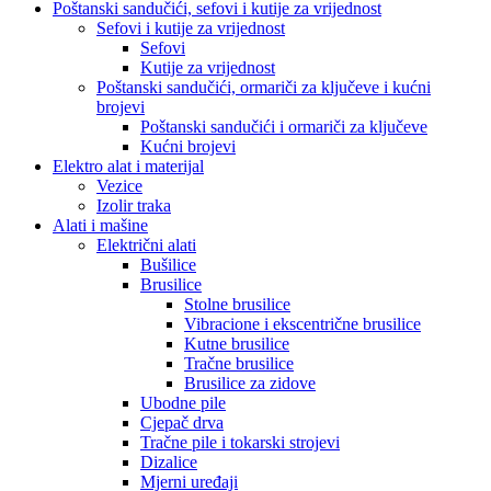
Poštanski sandučići, sefovi i kutije za vrijednost
Sefovi i kutije za vrijednost
Sefovi
Kutije za vrijednost
Poštanski sandučići, ormariči za ključeve i kućni
brojevi
Poštanski sandučići i ormariči za ključeve
Kućni brojevi
Elektro alat i materijal
Vezice
Izolir traka
Alati i mašine
Električni alati
Bušilice
Brusilice
Stolne brusilice
Vibracione i ekscentrične brusilice
Kutne brusilice
Tračne brusilice
Brusilice za zidove
Ubodne pile
Cjepač drva
Tračne pile i tokarski strojevi
Dizalice
Mjerni uređaji