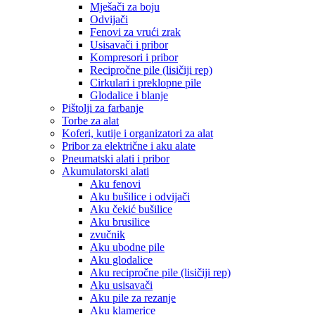
Mješači za boju
Odvijači
Fenovi za vrući zrak
Usisavači i pribor
Kompresori i pribor
Recipročne pile (lisičiji rep)
Cirkulari i preklopne pile
Glodalice i blanje
Pištolji za farbanje
Torbe za alat
Koferi, kutije i organizatori za alat
Pribor za električne i aku alate
Pneumatski alati i pribor
Akumulatorski alati
Aku fenovi
Aku bušilice i odvijači
Aku čekić bušilice
Aku brusilice
zvučnik
Aku ubodne pile
Aku glodalice
Aku recipročne pile (lisičiji rep)
Aku usisavači
Aku pile za rezanje
Aku klamerice