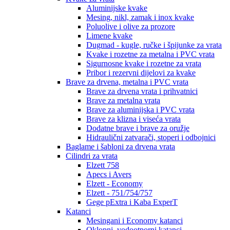
Aluminijske kvake
Mesing, nikl, zamak i inox kvake
Poluolive i olive za prozore
Limene kvake
Dugmad - kugle, ručke i špijunke za vrata
Kvake i rozetne za metalna i PVC vrata
Sigurnosne kvake i rozetne za vrata
Pribor i rezervni dijelovi za kvake
Brave za drvena, metalna i PVC vrata
Brave za drvena vrata i prihvatnici
Brave za metalna vrata
Brave za aluminijska i PVC vrata
Brave za klizna i viseća vrata
Dodatne brave i brave za oružje
Hidraulični zatvarači, stoperi i odbojnici
Baglame i šabloni za drvena vrata
Cilindri za vrata
Elzett 758
Apecs i Avers
Elzett - Economy
Elzett - 751/754/757
Gege pExtra i Kaba ExperT
Katanci
Mesingani i Economy katanci
Oklopni, vodootporni katanci