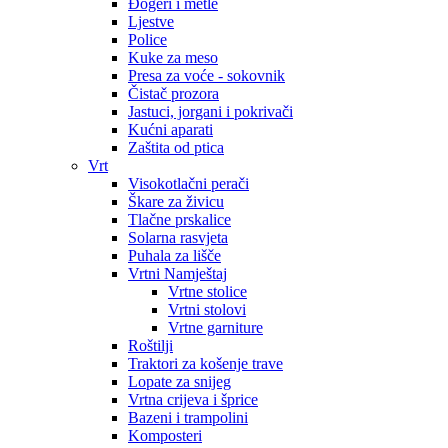
Đogeri i metle
Ljestve
Police
Kuke za meso
Presa za voće - sokovnik
Čistač prozora
Jastuci, jorgani i pokrivači
Kućni aparati
Zaštita od ptica
Vrt
Visokotlačni perači
Škare za živicu
Tlačne prskalice
Solarna rasvjeta
Puhala za lišče
Vrtni Namještaj
Vrtne stolice
Vrtni stolovi
Vrtne garniture
Roštilji
Traktori za košenje trave
Lopate za snijeg
Vrtna crijeva i šprice
Bazeni i trampolini
Komposteri