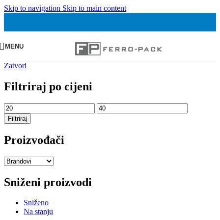
Skip to navigation
Skip to main content
MENU
Zatvori
Filtriraj po cijeni
Min
Maks
cijena
cijena
Filtriraj
Proizvođači
Sniženi proizvodi
Sniženo
Na stanju