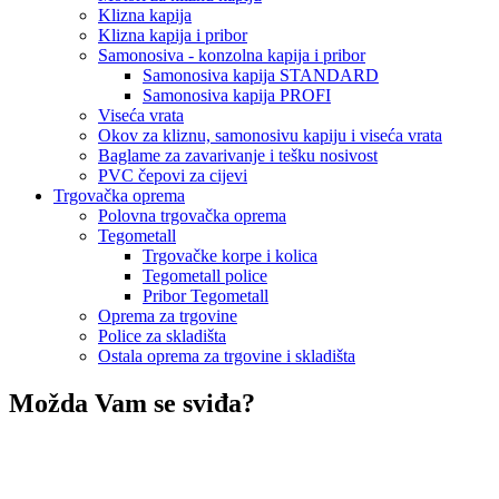
Klizna kapija
Klizna kapija i pribor
Samonosiva - konzolna kapija i pribor
Samonosiva kapija STANDARD
Samonosiva kapija PROFI
Viseća vrata
Okov za kliznu, samonosivu kapiju i viseća vrata
Baglame za zavarivanje i tešku nosivost
PVC čepovi za cijevi
Trgovačka oprema
Polovna trgovačka oprema
Tegometall
Trgovačke korpe i kolica
Tegometall police
Pribor Tegometall
Oprema za trgovine
Police za skladišta
Ostala oprema za trgovine i skladišta
Možda Vam se sviđa?