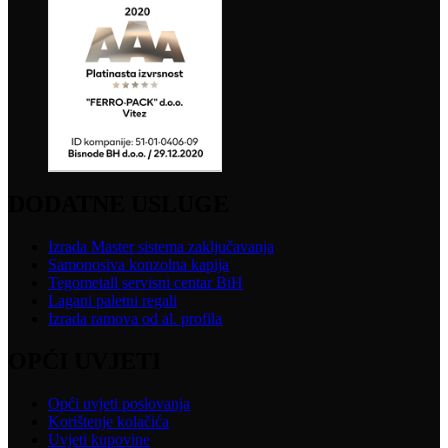
stranici
proizvoda
DODATNE USLUGE
Izrada Master sistema zaključavanja
Samonosiva konzolna kapija
Tegometall servisni centar BiH
Lagani paletni regali
Izrada ramova od al. profila
OPĆI UVJETI
Opći uvjeti poslovanja
Korištenje kolačića
Uvjeti kupovine