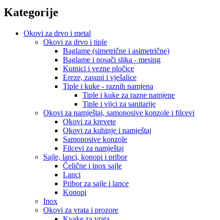
Kategorije
Okovi za drvo i metal
Okovi za drvo i tiple
Baglame (simetrične i asimetrične)
Baglame i nosači slika - mesing
Kutnici i vezne pločice
Ereze, zasuni i vješalice
Tiple i kuke - raznih namjena
Tiple i kuke za razne namjene
Tiple i vijci za sanitarije
Okovi za namještaj, samonosive konzole i filcevi
Okovi za krevete
Okovi za kuhinje i namještaj
Samonosive konzole
Filcevi za namještaj
Sajle, lanci, konopi i pribor
Čelične i inox sajle
Lanci
Pribor za sajle i lance
Konopi
Inox
Okovi za vrata i prozore
Kvake za vrata