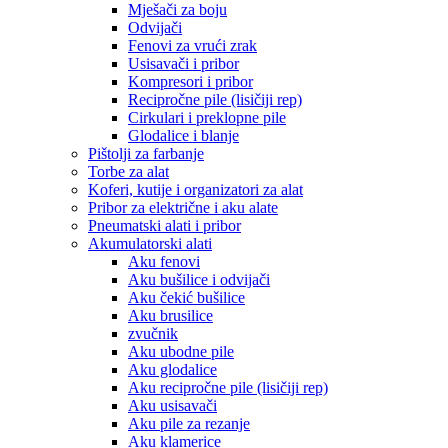
Mješači za boju
Odvijači
Fenovi za vrući zrak
Usisavači i pribor
Kompresori i pribor
Recipročne pile (lisičiji rep)
Cirkulari i preklopne pile
Glodalice i blanje
Pištolji za farbanje
Torbe za alat
Koferi, kutije i organizatori za alat
Pribor za električne i aku alate
Pneumatski alati i pribor
Akumulatorski alati
Aku fenovi
Aku bušilice i odvijači
Aku čekić bušilice
Aku brusilice
zvučnik
Aku ubodne pile
Aku glodalice
Aku recipročne pile (lisičiji rep)
Aku usisavači
Aku pile za rezanje
Aku klamerice