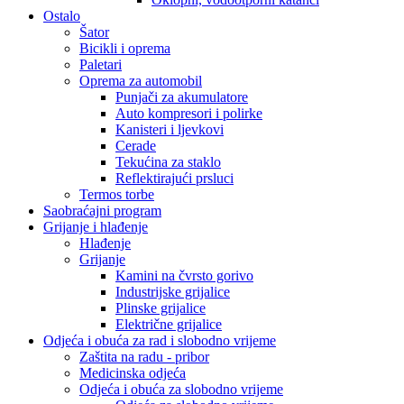
Ostalo
Šator
Bicikli i oprema
Paletari
Oprema za automobil
Punjači za akumulatore
Auto kompresori i polirke
Kanisteri i ljevkovi
Cerade
Tekućina za staklo
Reflektirajući prsluci
Termos torbe
Saobraćajni program
Grijanje i hlađenje
Hlađenje
Grijanje
Kamini na čvrsto gorivo
Industrijske grijalice
Plinske grijalice
Električne grijalice
Odjeća i obuća za rad i slobodno vrijeme
Zaštita na radu - pribor
Medicinska odjeća
Odjeća i obuća za slobodno vrijeme