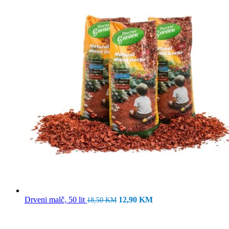
Izvorna
Trenutna
Drveni malč, 50 lit
12,90
KM
18,50
KM
cijena
cijena
bila
je:
je:
12,90 KM.