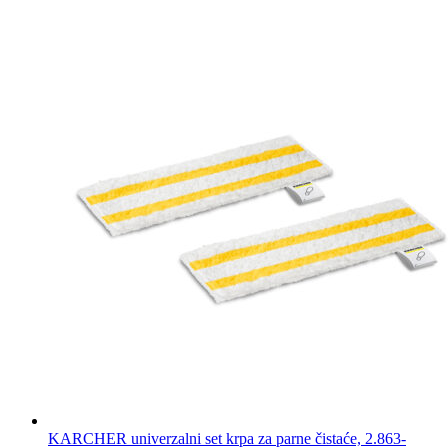
KARCHER univerzalni set krpa za parne čistaće, 2.863-