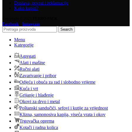
Dostava, povrat i reklamacije
Kako kupiti?
Copyright © 2025
FERRO-PACK
-
Facebook
Instagram
Search
Menu
Kategorije
Agregati
Alati i mašine
Ručni alati
Zavarivanje i pribor
Odjeća i obuća za rad i slobodno vrijeme
Kuća i vrt
Grijanje i hlađenje
Okovi za drvo i metal
Poštanski sandučići, sefovi i kutije za vrijednost
Klizna, samonosiva kapija, viseća vrata i okov
Trgovačka oprema
Kotači i radna kolica