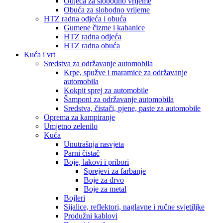
Odjeća za slobodno vrijeme
Obuća za slobodno vrijeme
HTZ radna odjeća i obuća
Gumene čizme i kabanice
HTZ radna odjeća
HTZ radna obuća
Kuća i vrt
Sredstva za održavanje automobila
Krpe, spužve i maramice za održavanje
automobila
Kokpit sprej za automobile
Šamponi za održavanje automobila
Sredstva, čistači, pjene, paste za automobile
Oprema za kampiranje
Umjetno zelenilo
Kuća
Unutrašnja rasvjeta
Parni čistač
Boje, lakovi i pribori
Sprejevi za farbanje
Boje za drvo
Boje za metal
Bojleri
Sijalice, reflektori, naglavne i ručne svjetiljke
Produžni kablovi