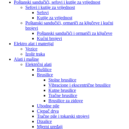
Poštanski sandučići, sefovi i kutije za vrijednost
Sefovi i kutije za vrijednost
Sefovi
Kutije za vrijednost
Poštanski sandučići, ormariči za ključeve i kućni
brojevi
Poštanski sandučići i ormariči za ključeve
Kućni brojevi
Elektro alat i materijal
Vezice
Izolir traka
Alati i mašine
Električni alati
Bušilice
Brusilice
Stolne brusilice
Vibracione i ekscentrične brusilice
Kutne brusilice
Tračne brusilice
Brusilice za zidove
Ubodne pile
Cjepač drva
Tračne pile i tokarski strojevi
Dizalice
Mjerni uređaji