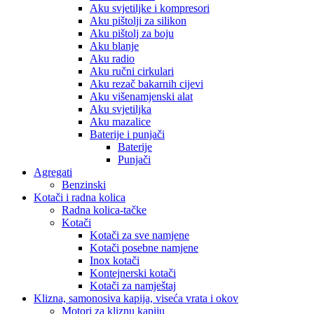
Aku svjetiljke i kompresori
Aku pištolji za silikon
Aku pištolj za boju
Aku blanje
Aku radio
Aku ručni cirkulari
Aku rezač bakarnih cijevi
Aku višenamjenski alat
Aku svjetiljka
Aku mazalice
Baterije i punjači
Baterije
Punjači
Agregati
Benzinski
Kotači i radna kolica
Radna kolica-tačke
Kotači
Kotači za sve namjene
Kotači posebne namjene
Inox kotači
Kontejnerski kotači
Kotači za namještaj
Klizna, samonosiva kapija, viseća vrata i okov
Motori za kliznu kapiju