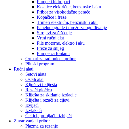
Pumpe i hidropaci
Kosilice električne, benzinske i aku
Pribor za visokotlačne perače
Kopačice i freze
Trimeri električni, benzinski i aku
Panelne ograde i mreže za ograđivanje
Strojevi za čišćenje
Vrtni ručni alat
Pile motorne, elektro i aku
Freze za snijeg
Pumpe za fontanu
Ormari za radionice i pribor
Plinski program
Ručni alati
Setovi alata
Ostali alat
Ključevi i kliješta
Rezači pločica
Kliješta za skidanje izolacije
Kliješta i rezači za cijevi
Izvijači
Izvlakači
Čekići, probijači i izbijači
Zavarivanje i pribor
Plazma za rezanje