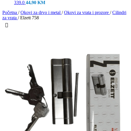
339.0
44,90
KM
Početna
/
Okovi za drvo i metal
/
Okovi za vrata i prozore
/
Cilindri
za vrata
/
Elzett 758