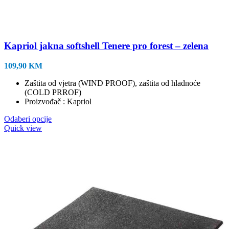
Kapriol jakna softshell Tenere pro forest – zelena
109,90
KM
Zaštita od vjetra (WIND PROOF), zaštita od hladnoće
(COLD PRROF)
Proizvođač : Kapriol
Ovaj
Odaberi opcije
proizvod
Quick view
ima
više
varijanti.
Opcije
se
mogu
odabrati
na
stranici
proizvoda