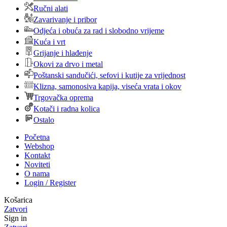
Ručni alati
Zavarivanje i pribor
Odjeća i obuća za rad i slobodno vrijeme
Kuća i vrt
Grijanje i hlađenje
Okovi za drvo i metal
Poštanski sandučići, sefovi i kutije za vrijednost
Klizna, samonosiva kapija, viseća vrata i okov
Trgovačka oprema
Kotači i radna kolica
Ostalo
Početna
Webshop
Kontakt
Noviteti
O nama
Login / Register
Košarica
Zatvori
Sign in