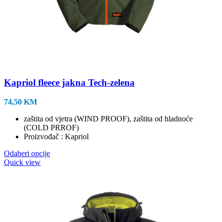
Kapriol fleece jakna Tech-zelena
74,50
KM
zaštita od vjetra (WIND PROOF), zaštita od hladnoće
(COLD PRROF)
Proizvođač : Kapriol
Ovaj
Odaberi opcije
proizvod
Quick view
ima
više
varijanti.
Opcije
se
mogu