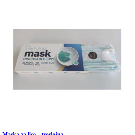
Maska za lice – troslojna