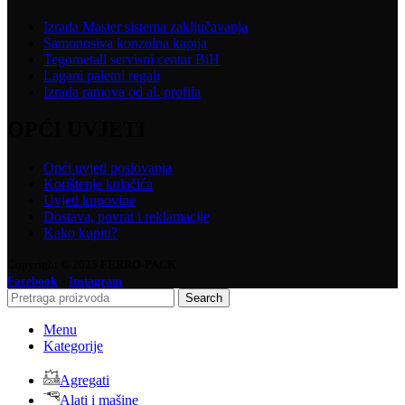
Izrada Master sistema zaključavanja
Samonosiva konzolna kapija
Tegometall servisni centar BiH
Lagani paletni regali
Izrada ramova od al. profila
OPĆI UVJETI
Opći uvjeti poslovanja
Korištenje kolačića
Uvjeti kupovine
Dostava, povrat i reklamacije
Kako kupiti?
Copyright © 2025
FERRO-PACK
-
Facebook
Instagram
Search
Menu
Kategorije
Agregati
Alati i mašine