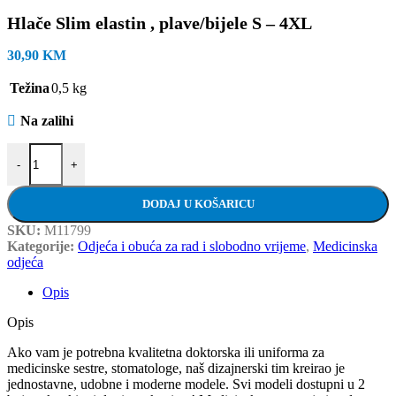
Hlače Slim elastin , plave/bijele S – 4XL
30,90
KM
Težina
0,5 kg
Na zalihi
Hlače Slim elastin , plave/bijele S - 4XL količina
-
+
DODAJ U KOŠARICU
SKU:
M11799
Kategorije:
Odjeća i obuća za rad i slobodno vrijeme
,
Medicinska
odjeća
Opis
Opis
Ako vam je potrebna kvalitetna doktorska ili uniforma za
medicinske sestre, stomatologe, naš dizajnerski tim kreirao je
jednostavne, udobne i moderne modele. Svi modeli dostupni u 2