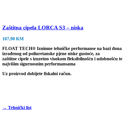
Zaštitna cipela LORCA S3 – niska
107,90
KM
FLOAT TECH® Iznimne tehničke performanse na bazi đona
izrađenog od poliuretanske pjene niske gustoće, za
zaštitne cipele s izuzetno visokom fleksibilnošću i udobnošću te
najvišim sigurnosnim performansama
Uz proizvod dobijete fiskalni račun.
→ Tehnički list