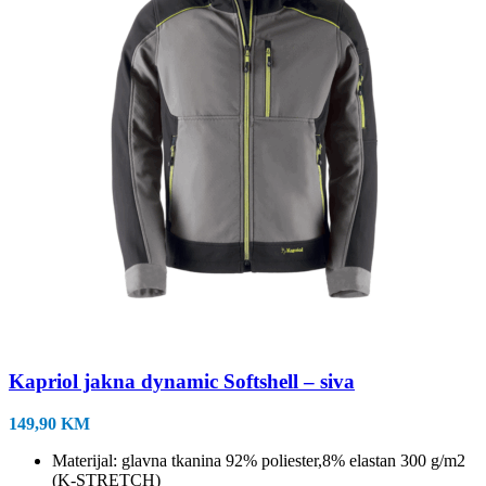
odabrati
na
stranici
proizvoda
Kapriol jakna dynamic Softshell – siva
149,90
KM
Materijal: glavna tkanina 92% poliester,8% elastan 300 g/m2
(K-STRETCH)