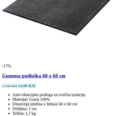
-17%
Gumena podloška 60 x 60 cm
Izvorna
Trenutna
14,90
KM
17,90
KM
cijena
cijena
Anti-vibracijska podloga za zvučnu izolaciju
bila
je:
Materijal: Guma 100%
je:
14,90 KM.
Dimenzija (dužina x širina): 60 x 60 cm
17,90 KM.
Debljina: 1 cm
Težina: 1,7 kg