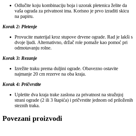
Odlučite koju kombinaciju boja i uzorak pletenica želite da
vaša ograda za privatnost ima. Korisno je prvo izraditi skicu
na papiru.
Korak 2: Pletenje
Provucite materijal kroz stupove drvene ograde. Rad je lakši s
dvoje ljudi. Alternativno, držač role pomaže kao pomoć pri
odmotavanju rolne.
Korak 3: Rezanje
Izrežite traku prema duljini ograde. Obavezno ostavite
najmanje 20 cm rezerve na oba kraja.
Korak 4: Pričvrstite
Upletite dva kraja trake zaslona za privatnost na stražnjoj
strani ograde (2 ili 3 štapića) i pričvrstite jednom od priloženih
steznih traka.
Povezani proizvodi