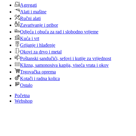
Agregati
Alati i mašine
Ručni alati
Zavarivanje i pribor
Odjeća i obuća za rad i slobodno vrijeme
Kuća i vrt
Grijanje i hlađenje
Okovi za drvo i metal
Poštanski sandučići, sefovi i kutije za vrijednost
Klizna, samonosiva kapija, viseća vrata i okov
Trgovačka oprema
Kotači i radna kolica
Ostalo
Početna
Webshop
Kontakt
Noviteti
O nama
Login / Register
Košarica