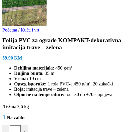
Početna
/
Kuća i vrt
Folija PVC za ograde KOMPAKT-dekorativna
imitacija trave – zelena
59,90
KM
Debljina materijala:
450 g/m²
Duljina bunta:
35 m
Visina:
19 cm
Opseg isporuke:
1 rola PVC-a 450 g/m², 20 zakački
Boja:
imitacija trave – zelena
Otporne na temperature:
od -30 do +70 stupnjeva
Težina
3,6 kg
Na zalihi
Folija PVC za ograde KOMPAKT-dekorativna imitacija trave - zelena