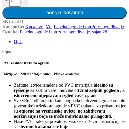
-
+
DODAJ U KOŠARICU
SKU:
4431
Kategorije:
Kuća i vrt
,
Vrt
,
Panelne ograde i mreže za ograđivanje
Oznake:
Panelne ograde i mreze za ogradivanje
,
sajam26
Opis
Opis
PVC zaštitne trake za ograde
Izdržljive – Stilski dizajnirane – Visoka kvaliteta
Zaštitne letvice izrađene od PVC materijala
idealno su
rješenje
za zaštitu vaše imovine od
znatiželjnih pogleda , a
istovremeno uljepšavaju
izgled
vaše ograde.
Sve više ljudi umjesto kamenog zida ili drvene ograde odabire
(dvostruke) rešetkaste ograde s PVC trakama za privatnost jer
su
otporne na vremenske uvjete, ne zahtijevaju
održavanje
i
boja se može
individualno prilagoditi
.
Naše PVC trake za privatnost visoke su 19 cm i isporučuju se
sa
steznim trakama iste boje
.