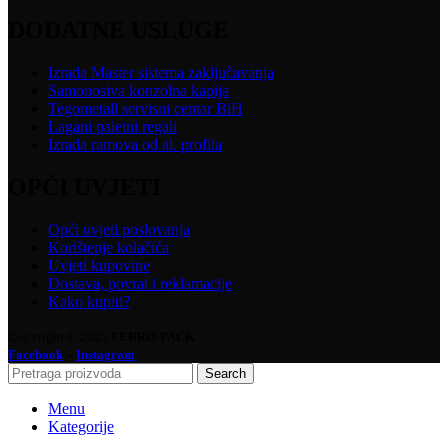
DODATNE USLUGE
Izrada Master sistema zaključavanja
Samonosiva konzolna kapija
Tegometall servisni centar BiH
Lagani paletni regali
Izrada ramova od al. profila
OPĆI UVJETI
Opći uvjeti poslovanja
Korištenje kolačića
Uvjeti kupovine
Dostava, povrat i reklamacije
Kako kupiti?
Copyright © 2025
FERRO-PACK
-
Facebook
Instagram
Search
Menu
Kategorije