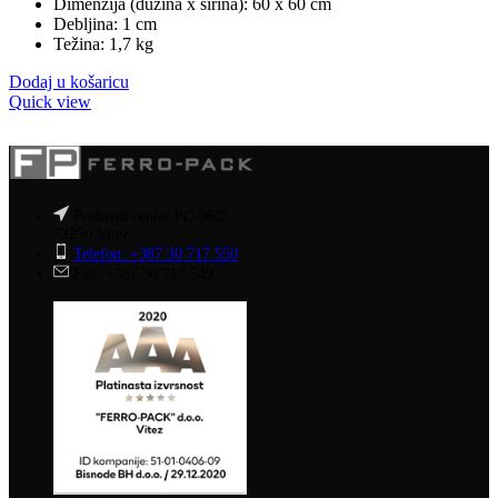
Dimenzija (dužina x širina): 60 x 60 cm
17,90 KM.
Debljina: 1 cm
Težina: 1,7 kg
Dodaj u košaricu
Quick view
Poslovni centar PC-96/2
72250 Vitez
Telefon: +387 30 717 550
Fax: +387 30 717 549