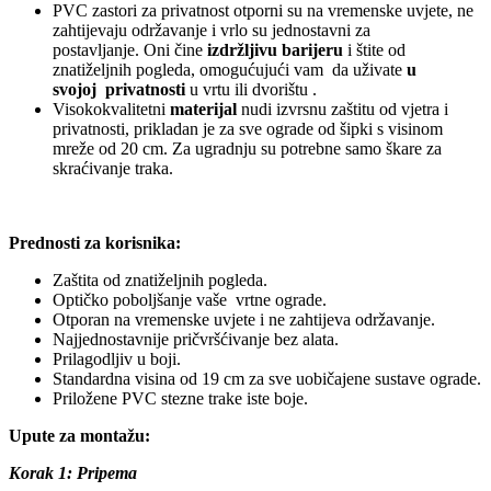
PVC zastori za privatnost otporni su na vremenske uvjete, ne
zahtijevaju održavanje i vrlo su jednostavni za
postavljanje. Oni čine
izdržljivu barijeru
i štite od
znatiželjnih pogleda, omogućujući vam da uživate
u
svojoj
privatnosti
u vrtu ili dvorištu .
Visokokvalitetni
materijal
nudi izvrsnu zaštitu od vjetra i
privatnosti, prikladan je za sve ograde od šipki s visinom
mreže od 20 cm. Za ugradnju su potrebne samo škare za
skraćivanje traka.
Prednosti za korisnika:
Zaštita od znatiželjnih pogleda.
Optičko poboljšanje vaše vrtne ograde.
Otporan na vremenske uvjete i ne zahtijeva održavanje.
Najjednostavnije pričvršćivanje bez alata.
Prilagodljiv u boji.
Standardna visina od 19 cm za sve uobičajene sustave ograde.
Priložene PVC stezne trake iste boje.
Upute za montažu:
Korak 1: Pripema