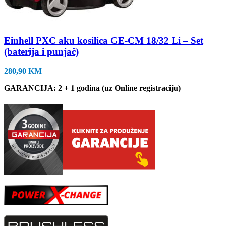
Einhell PXC aku kosilica GE-CM 18/32 Li – Set
(baterija i punjač)
280,90
KM
GARANCIJA: 2 + 1 godina (uz Online registraciju)