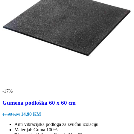
-17%
Gumena podloška 60 x 60 cm
Izvorna
Trenutna
14,90
KM
17,90
KM
cijena
cijena
Anti-vibracijska podloga za zvučnu izolaciju
bila
je:
Materijal: Guma 100%
je:
14,90 KM.