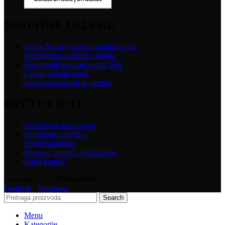
DODATNE USLUGE
Izrada Master sistema zaključavanja
Samonosiva konzolna kapija
Tegometall servisni centar BiH
Lagani paletni regali
Izrada ramova od al. profila
OPĆI UVJETI
Opći uvjeti poslovanja
Korištenje kolačića
Uvjeti kupovine
Dostava, povrat i reklamacije
Kako kupiti?
Copyright © 2025
FERRO-PACK
-
Facebook
Instagram
Search
Menu
Kategorije