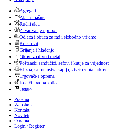
Agregati
Alati i mašine
Ručni alati
Zavarivanje i pribor
Odjeća i obuća za rad i slobodno vrijeme
Kuća i vrt
Grijanje i hlađenje
Okovi za drvo i metal
Poštanski sandučići, sefovi i kutije za vrijednost
Klizna, samonosiva kapija, viseća vrata i okov
Trgovačka oprema
Kotači i radna kolica
Ostalo
Početna
Webshop
Kontakt
Noviteti
O nama
Login / Register