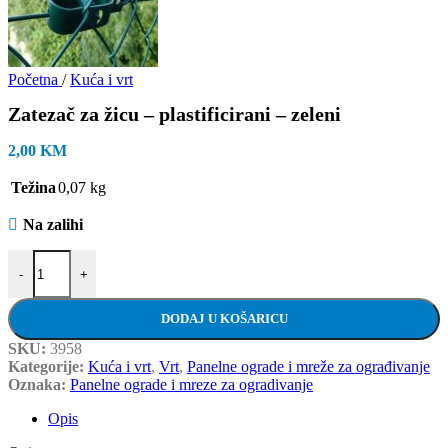
Početna
/
Kuća i vrt
Zatezač za žicu – plastificirani – zeleni
2,00
KM
Težina
0,07 kg
Na zalihi
Zatezač za žicu - plastificirani - zeleni količina
-
+
DODAJ U KOŠARICU
SKU:
3958
Kategorije:
Kuća i vrt
,
Vrt
,
Panelne ograde i mreže za ograđivanje
Oznaka:
Panelne ograde i mreze za ogradivanje
Opis