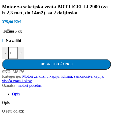
Motor za sekcijska vrata BOTTICELLI 2900 (za
h-2,3 met, do 14m2), sa 2 daljinska
375,90
KM
Težina
6 kg
Na zalihi
Motor za sekcijska vrata BOTTICELLI 2900 (za h-2,3 met, do 14m2), 
-
+
DODAJ U KOŠARICU
SKU:
M8176
Kategorije:
Motori za kliznu kapiju
,
Klizna, samonosiva kapija,
viseća vrata i okov
Oznaka:
motori-pocetna
Opis
Opis
U setu dolazi: