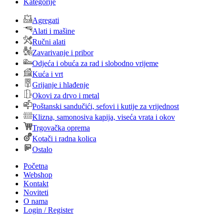
Kategorije
Agregati
Alati i mašine
Ručni alati
Zavarivanje i pribor
Odjeća i obuća za rad i slobodno vrijeme
Kuća i vrt
Grijanje i hlađenje
Okovi za drvo i metal
Poštanski sandučići, sefovi i kutije za vrijednost
Klizna, samonosiva kapija, viseća vrata i okov
Trgovačka oprema
Kotači i radna kolica
Ostalo
Početna
Webshop
Kontakt
Noviteti
O nama
Login / Register