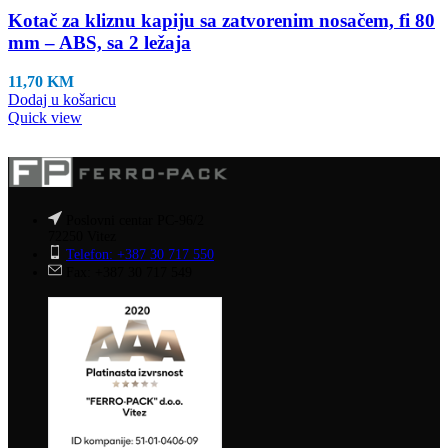
Kotač za kliznu kapiju sa zatvorenim nosačem, fi 80
mm – ABS, sa 2 ležaja
11,70
KM
Dodaj u košaricu
Quick view
Poslovni centar PC-96/2
72250 Vitez
Telefon: +387 30 717 550
Fax: +387 30 717 549