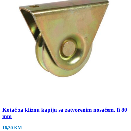
Kotač za kliznu kapiju sa zatvorenim nosačem, fi 80
mm
16,30
KM