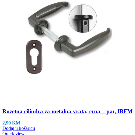
Rozetna cilindra za metalna vrata, crna – par, IBFM
2,90
KM
Dodaj u košaricu
Quick view