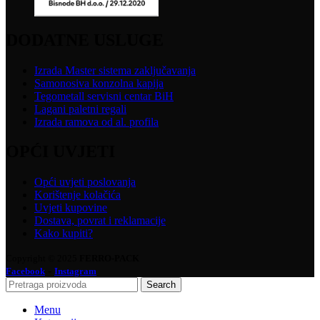
DODATNE USLUGE
Izrada Master sistema zaključavanja
Samonosiva konzolna kapija
Tegometall servisni centar BiH
Lagani paletni regali
Izrada ramova od al. profila
OPĆI UVJETI
Opći uvjeti poslovanja
Korištenje kolačića
Uvjeti kupovine
Dostava, povrat i reklamacije
Kako kupiti?
Copyright © 2025
FERRO-PACK
-
Facebook
Instagram
Search
Menu