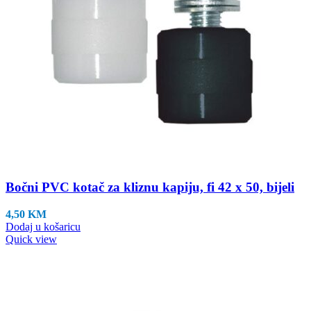
Bočni PVC kotač za kliznu kapiju, fi 42 x 50, bijeli
4,50
KM
Dodaj u košaricu
Quick view