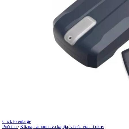
Click to enlarge
Početna
/
Klizna, samonosiva kapija, viseća vrata i okov