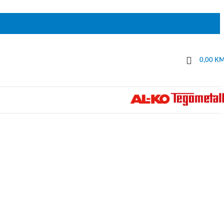
0,00
K