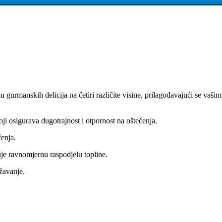
gurmanskih delicija na četiri različite visine, prilagođavajući se vašim
oji osigurava dugotrajnost i otpornost na oštećenja.
čenja.
uje ravnomjernu raspodjelu topline.
ržavanje.