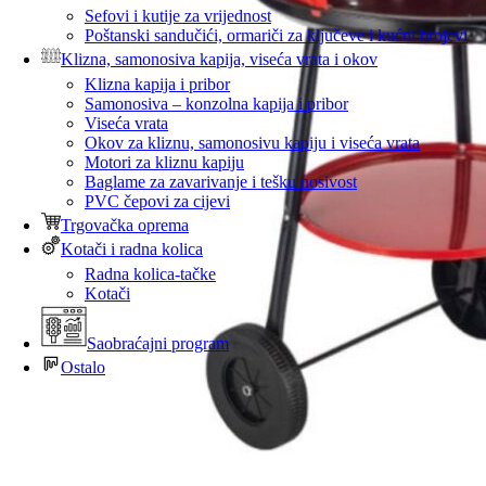
Sefovi i kutije za vrijednost
Poštanski sandučići, ormariči za ključeve i kućni brojevi
Klizna, samonosiva kapija, viseća vrata i okov
Klizna kapija i pribor
Samonosiva – konzolna kapija i pribor
Viseća vrata
Okov za kliznu, samonosivu kapiju i viseća vrata
Motori za kliznu kapiju
Baglame za zavarivanje i tešku nosivost
PVC čepovi za cijevi
Trgovačka oprema
Kotači i radna kolica
Radna kolica-tačke
Kotači
Saobraćajni program
Ostalo