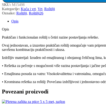
SKU:
M15498
Kategorije:
Kuća i vrt
,
Vrt
,
Roštilji
Oznake:
Roštilji
,
Roštilji26
Opis
Opis
Praktičan i funkcionalan roštilj s četiri razine postavljanja rešetke.
Ovaj jednostavan, a izuzetno praktičan roštilj omogućuje vam pripremu 
savršenu kombinaciju praktičnosti i ukusa.
Izdržljiv materijal: Izrađen od emajliranog i obojanog čeličnog lima, k
• Rešetka za pečenje s mogućnosti više razina postavljanja i jačine pe
• Emajlirana posuda za vatru: Visokokvalitetna i vatrostalna, omoguć
• Kromirana rešetka za roštilj: Povećana izdržljivost i jednostavno od
Povezani proizvodi