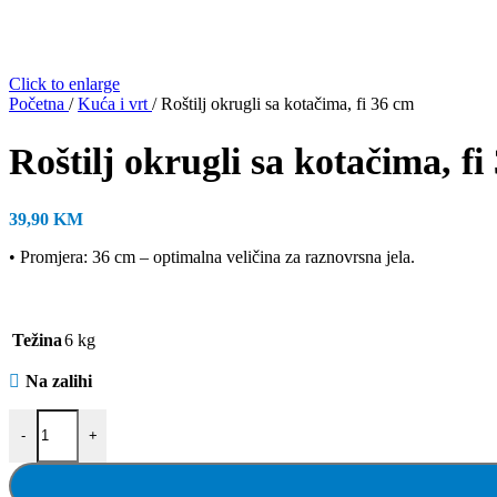
Click to enlarge
Početna
/
Kuća i vrt
/
Roštilj okrugli sa kotačima, fi 36 cm
Roštilj okrugli sa kotačima, fi
39,90
KM
• Promjera: 36 cm – optimalna veličina za raznovrsna jela.
Težina
6 kg
Na zalihi
Roštilj okrugli sa kotačima, fi 36 cm količina
-
+