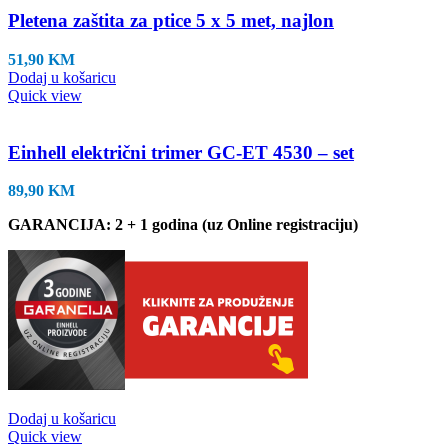
Pletena zaštita za ptice 5 x 5 met, najlon
51,90
KM
Dodaj u košaricu
Quick view
Einhell električni trimer GC-ET 4530 – set
89,90
KM
GARANCIJA: 2 + 1 godina (uz Online registraciju)
Dodaj u košaricu
Quick view