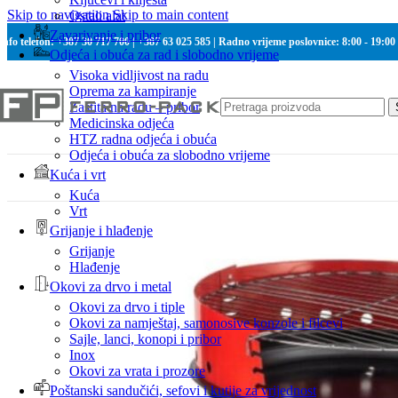
Skip to navigation
Skip to main content
Ostali alat
Zavarivanje i pribor
Info telefon: +387 30 717 700 | +387 63 025 585 | Radno vrijeme poslovnice: 8:00 - 19:00
Odjeća i obuća za rad i slobodno vrijeme
Visoka vidljivost na radu
Oprema za kampiranje
Zaštita na radu – pribor
Medicinska odjeća
HTZ radna odjeća i obuća
Odjeća i obuća za slobodno vrijeme
Kuća i vrt
Kuća
Vrt
Grijanje i hlađenje
Grijanje
Hlađenje
Okovi za drvo i metal
Okovi za drvo i tiple
Okovi za namještaj, samonosive konzole i filcevi
Sajle, lanci, konopi i pribor
Inox
Okovi za vrata i prozore
Poštanski sandučići, sefovi i kutije za vrijednost