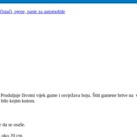
čistači, pjene, paste za automobile
 Produljuje životni vijek gume i osvježava boju. Štiti gumene brtve na
d bilo kojim kutom.
 da se osuše.
d oko 20 cm.