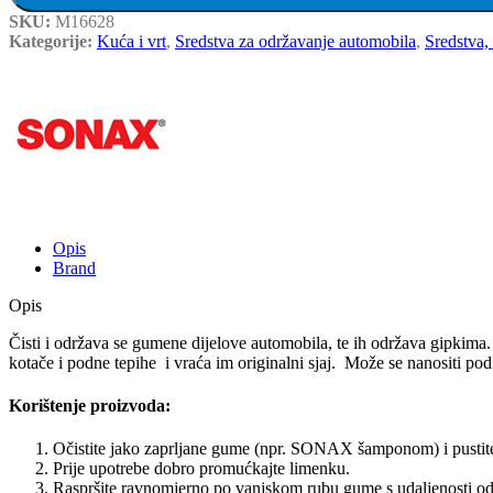
SKU:
M16628
Kategorije:
Kuća i vrt
,
Sredstva za održavanje automobila
,
Sredstva, 
Opis
Brand
Opis
Čisti i održava se gumene dijelove automobila, te ih održava gipkima.
kotače i podne tepihe i vraća im originalni sjaj. Može se nanositi po
Korištenje proizvoda:
Očistite jako zaprljane gume (npr. SONAX šamponom) i pustite
Prije upotrebe dobro promućkajte limenku.
Raspršite ravnomjerno po vanjskom rubu gume s udaljenosti o