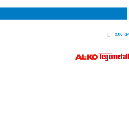
0,00
K