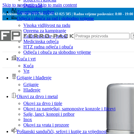
Skip to navigation
Skip to main content
Ostali alat
Zavarivanje i pribor
Info telefon: +387 30 717 700 | +387 63 025 585 | Radno vrijeme poslovnice: 8:00 - 19:00
Odjeća i obuća za rad i slobodno vrijeme
Visoka vidljivost na radu
Oprema za kampiranje
Zaštita na radu – pribor
Medicinska odjeća
HTZ radna odjeća i obuća
Odjeća i obuća za slobodno vrijeme
Kuća i vrt
Kuća
Vrt
Grijanje i hlađenje
Grijanje
Hlađenje
Okovi za drvo i metal
Okovi za drvo i tiple
Okovi za namještaj, samonosive konzole i filcevi
Sajle, lanci, konopi i pribor
Inox
Okovi za vrata i prozore
Poštanski sandučići, sefovi i kutije za vrijednost