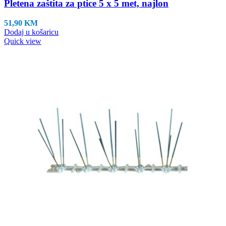
Pletena zaštita za ptice 5 x 5 met, najlon
51,90
KM
Dodaj u košaricu
Quick view