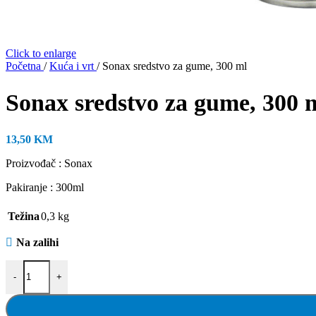
Click to enlarge
Početna
/
Kuća i vrt
/
Sonax sredstvo za gume, 300 ml
Sonax sredstvo za gume, 300 
13,50
KM
Proizvođač : Sonax
Pakiranje : 300ml
Težina
0,3 kg
Na zalihi
Sonax sredstvo za gume, 300 ml količina
-
+