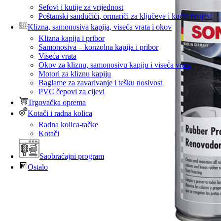
Sefovi i kutije za vrijednost
Poštanski sandučići, ormariči za ključeve i kućni brojevi
Klizna, samonosiva kapija, viseća vrata i okov
Klizna kapija i pribor
Samonosiva – konzolna kapija i pribor
Viseća vrata
Okov za kliznu, samonosivu kapiju i viseća vrata
Motori za kliznu kapiju
Baglame za zavarivanje i tešku nosivost
PVC čepovi za cijevi
Trgovačka oprema
Kotači i radna kolica
Radna kolica-tačke
Kotači
Saobraćajni program
Ostalo