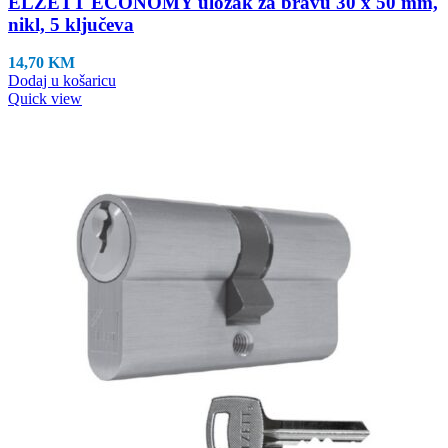
ELZETT ECONOMY uložak za bravu 30 x 50 mm,
nikl, 5 ključeva
14,70
KM
Dodaj u košaricu
Quick view