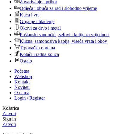
Zavarivanje i pribor
Odjeća i obuća za rad i slobodno vrijeme
Kuća i vrt
Grijanje i hlađenje
Okovi za drvo i metal
Poštanski sandučići, sefovi i kutije za vrijednost
Klizna, samonosiva kapija, viseća vrata i okov
Trgovačka oprema
Kotači i radna kolica
Ostalo
Početna
Webshop
Kontakt
Noviteti
O nama
Login / Register
Košarica
Zatvori
Sign in
Zatvori