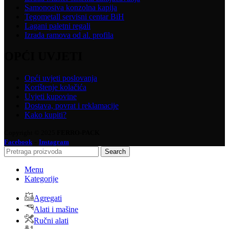
Samonosiva konzolna kapija
Tegometall servisni centar BiH
Lagani paletni regali
Izrada ramova od al. profila
OPĆI UVJETI
Opći uvjeti poslovanja
Korištenje kolačića
Uvjeti kupovine
Dostava, povrat i reklamacije
Kako kupiti?
Copyright © 2025
FERRO-PACK
-
Facebook
Instagram
Search
Menu
Kategorije
Agregati
Alati i mašine
Ručni alati