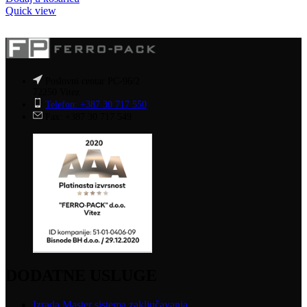
Quick view
Poslovni centar PC-96/2
72250 Vitez
Telefon: +387 30 717 550
Fax: +387 30 717 549
DODATNE USLUGE
Izrada Master sistema zaključavanja