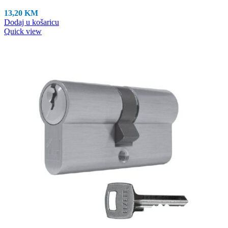
13,20
KM
Dodaj u košaricu
Quick view