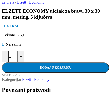
za vrata
/
Elzett - Economy
ELZETT ECONOMY uložak za bravu 30 x 30
mm, mesing, 5 ključeva
11,40
KM
Težina
0,2 kg
Na zalihi
ELZETT ECONOMY uložak za bravu 30 x 30 mm, mesing, 5 ključev
-
+
DODAJ U KOŠARICU
SKU:
2792
Kategorija:
Elzett - Economy
Povezani proizvodi