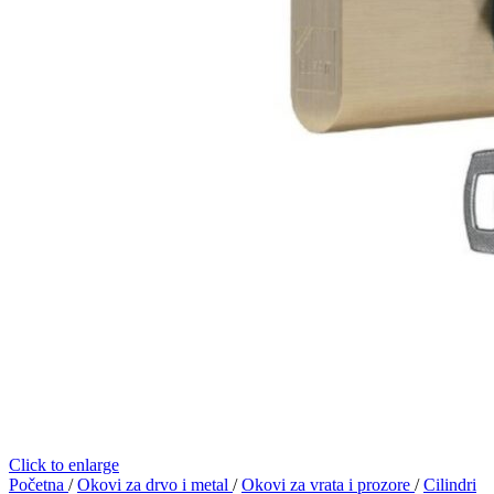
Click to enlarge
Početna
/
Okovi za drvo i metal
/
Okovi za vrata i prozore
/
Cilindri