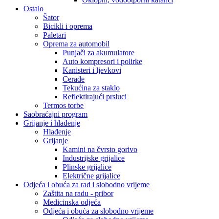
Ostalo
Šator
Bicikli i oprema
Paletari
Oprema za automobil
Punjači za akumulatore
Auto kompresori i polirke
Kanisteri i ljevkovi
Cerade
Tekućina za staklo
Reflektirajući prsluci
Termos torbe
Saobraćajni program
Grijanje i hlađenje
Hlađenje
Grijanje
Kamini na čvrsto gorivo
Industrijske grijalice
Plinske grijalice
Električne grijalice
Odjeća i obuća za rad i slobodno vrijeme
Zaštita na radu - pribor
Medicinska odjeća
Odjeća i obuća za slobodno vrijeme