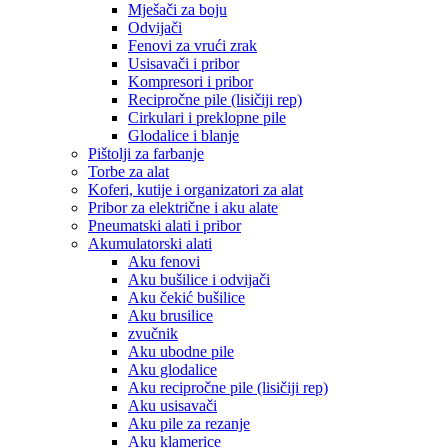
Mješači za boju
Odvijači
Fenovi za vrući zrak
Usisavači i pribor
Kompresori i pribor
Recipročne pile (lisičiji rep)
Cirkulari i preklopne pile
Glodalice i blanje
Pištolji za farbanje
Torbe za alat
Koferi, kutije i organizatori za alat
Pribor za električne i aku alate
Pneumatski alati i pribor
Akumulatorski alati
Aku fenovi
Aku bušilice i odvijači
Aku čekić bušilice
Aku brusilice
zvučnik
Aku ubodne pile
Aku glodalice
Aku recipročne pile (lisičiji rep)
Aku usisavači
Aku pile za rezanje
Aku klamerice