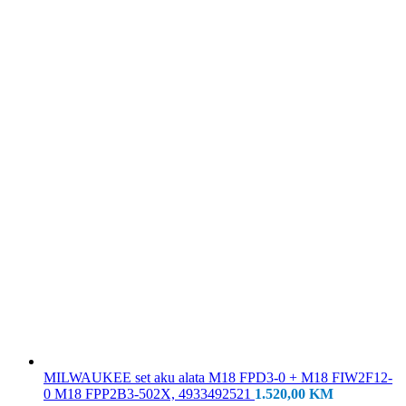
MILWAUKEE set aku alata M18 FPD3-0 + M18 FIW2F12-
0 M18 FPP2B3-502X, 4933492521
1.520,00
KM