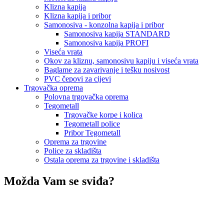
Klizna kapija
Klizna kapija i pribor
Samonosiva - konzolna kapija i pribor
Samonosiva kapija STANDARD
Samonosiva kapija PROFI
Viseća vrata
Okov za kliznu, samonosivu kapiju i viseća vrata
Baglame za zavarivanje i tešku nosivost
PVC čepovi za cijevi
Trgovačka oprema
Polovna trgovačka oprema
Tegometall
Trgovačke korpe i kolica
Tegometall police
Pribor Tegometall
Oprema za trgovine
Police za skladišta
Ostala oprema za trgovine i skladišta
Možda Vam se sviđa?