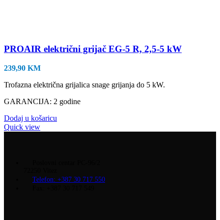
PROAIR električni grijač EG-5 R, 2,5-5 kW
239,90
KM
Trofazna električna grijalica snage grijanja do 5 kW.
GARANCIJA: 2 godine
Dodaj u košaricu
Quick view
Poslovni centar PC-96/2
72250 Vitez
Telefon: +387 30 717 550
Fax: +387 30 717 549