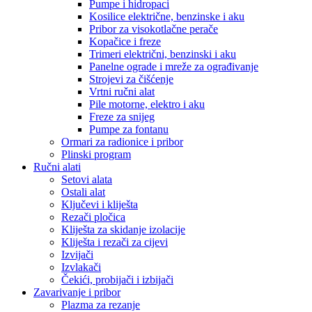
Pumpe i hidropaci
Kosilice električne, benzinske i aku
Pribor za visokotlačne perače
Kopačice i freze
Trimeri električni, benzinski i aku
Panelne ograde i mreže za ograđivanje
Strojevi za čišćenje
Vrtni ručni alat
Pile motorne, elektro i aku
Freze za snijeg
Pumpe za fontanu
Ormari za radionice i pribor
Plinski program
Ručni alati
Setovi alata
Ostali alat
Ključevi i kliješta
Rezači pločica
Kliješta za skidanje izolacije
Kliješta i rezači za cijevi
Izvijači
Izvlakači
Čekići, probijači i izbijači
Zavarivanje i pribor
Plazma za rezanje