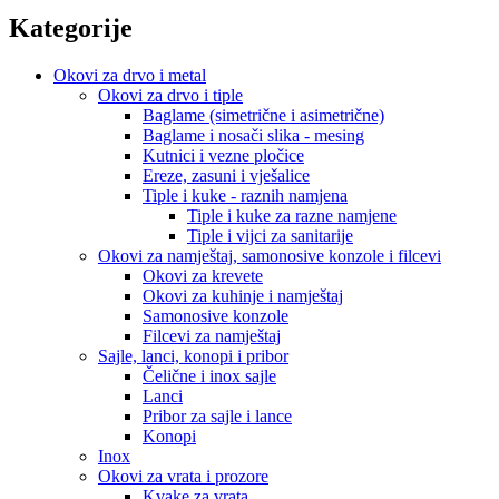
Kategorije
Okovi za drvo i metal
Okovi za drvo i tiple
Baglame (simetrične i asimetrične)
Baglame i nosači slika - mesing
Kutnici i vezne pločice
Ereze, zasuni i vješalice
Tiple i kuke - raznih namjena
Tiple i kuke za razne namjene
Tiple i vijci za sanitarije
Okovi za namještaj, samonosive konzole i filcevi
Okovi za krevete
Okovi za kuhinje i namještaj
Samonosive konzole
Filcevi za namještaj
Sajle, lanci, konopi i pribor
Čelične i inox sajle
Lanci
Pribor za sajle i lance
Konopi
Inox
Okovi za vrata i prozore
Kvake za vrata