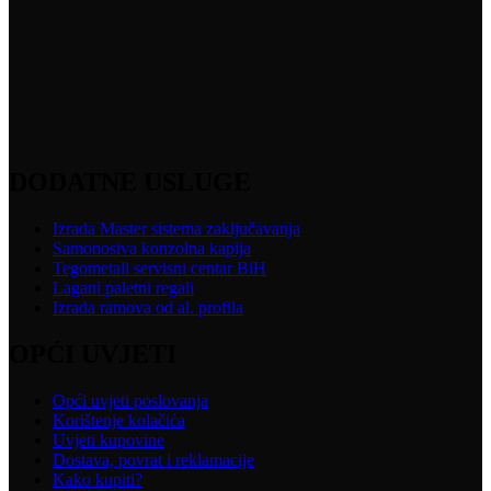
DODATNE USLUGE
Izrada Master sistema zaključavanja
Samonosiva konzolna kapija
Tegometall servisni centar BiH
Lagani paletni regali
Izrada ramova od al. profila
OPĆI UVJETI
Opći uvjeti poslovanja
Korištenje kolačića
Uvjeti kupovine
Dostava, povrat i reklamacije
Kako kupiti?