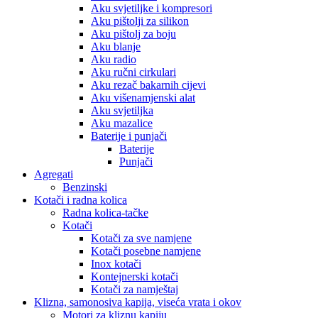
Aku svjetiljke i kompresori
Aku pištolji za silikon
Aku pištolj za boju
Aku blanje
Aku radio
Aku ručni cirkulari
Aku rezač bakarnih cijevi
Aku višenamjenski alat
Aku svjetiljka
Aku mazalice
Baterije i punjači
Baterije
Punjači
Agregati
Benzinski
Kotači i radna kolica
Radna kolica-tačke
Kotači
Kotači za sve namjene
Kotači posebne namjene
Inox kotači
Kontejnerski kotači
Kotači za namještaj
Klizna, samonosiva kapija, viseća vrata i okov
Motori za kliznu kapiju