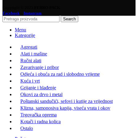
Copyright © 2025
FERRO-PACK
-
Facebook
Instagram
Search
Menu
Kategorije
Agregati
Alati i mašine
Ručni alati
Zavarivanje i pribor
Odjeća i obuća za rad i slobodno vrijeme
Kuća i vrt
Grijanje i hlađenje
Okovi za drvo i metal
Poštanski sandučići, sefovi i kutije za vrijednost
Klizna, samonosiva kapija, viseća vrata i okov
Trgovačka oprema
Kotači i radna kolica
Ostalo