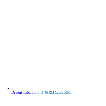
Izvorna
Trenutna
Drveni malč, 50 lit
12,90
KM
18,50
KM
cijena
cijena
bila
je:
je:
12,90 KM.