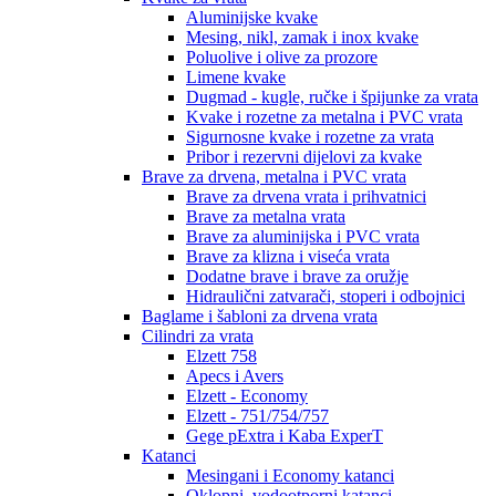
Aluminijske kvake
Mesing, nikl, zamak i inox kvake
Poluolive i olive za prozore
Limene kvake
Dugmad - kugle, ručke i špijunke za vrata
Kvake i rozetne za metalna i PVC vrata
Sigurnosne kvake i rozetne za vrata
Pribor i rezervni dijelovi za kvake
Brave za drvena, metalna i PVC vrata
Brave za drvena vrata i prihvatnici
Brave za metalna vrata
Brave za aluminijska i PVC vrata
Brave za klizna i viseća vrata
Dodatne brave i brave za oružje
Hidraulični zatvarači, stoperi i odbojnici
Baglame i šabloni za drvena vrata
Cilindri za vrata
Elzett 758
Apecs i Avers
Elzett - Economy
Elzett - 751/754/757
Gege pExtra i Kaba ExperT
Katanci
Mesingani i Economy katanci
Oklopni, vodootporni katanci