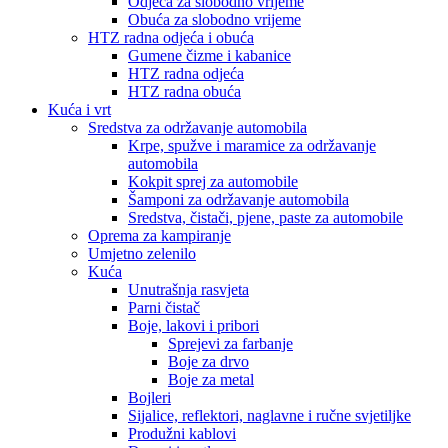
Odjeća za slobodno vrijeme
Obuća za slobodno vrijeme
HTZ radna odjeća i obuća
Gumene čizme i kabanice
HTZ radna odjeća
HTZ radna obuća
Kuća i vrt
Sredstva za održavanje automobila
Krpe, spužve i maramice za održavanje
automobila
Kokpit sprej za automobile
Šamponi za održavanje automobila
Sredstva, čistači, pjene, paste za automobile
Oprema za kampiranje
Umjetno zelenilo
Kuća
Unutrašnja rasvjeta
Parni čistač
Boje, lakovi i pribori
Sprejevi za farbanje
Boje za drvo
Boje za metal
Bojleri
Sijalice, reflektori, naglavne i ručne svjetiljke
Produžni kablovi