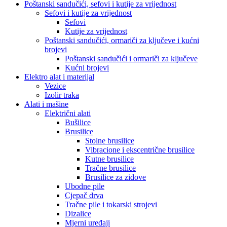
Poštanski sandučići, sefovi i kutije za vrijednost
Sefovi i kutije za vrijednost
Sefovi
Kutije za vrijednost
Poštanski sandučići, ormariči za ključeve i kućni
brojevi
Poštanski sandučići i ormariči za ključeve
Kućni brojevi
Elektro alat i materijal
Vezice
Izolir traka
Alati i mašine
Električni alati
Bušilice
Brusilice
Stolne brusilice
Vibracione i ekscentrične brusilice
Kutne brusilice
Tračne brusilice
Brusilice za zidove
Ubodne pile
Cjepač drva
Tračne pile i tokarski strojevi
Dizalice
Mjerni uređaji