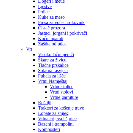
Đogeri i metle
Ljestve
Police
Kuke za meso
Presa za voće - sokovnik
Čistač prozora
Jastuci, jorgani i pokrivači
Kućni aparati
Zaštita od ptica
Vrt
Visokotlačni perači
Škare za živicu
Tlačne prskalice
Solarna rasvjeta
Puhala za lišče
Vrtni Namještaj
Vrtne stolice
Vrtni stolovi
Vrtne garniture
Roštilji
Traktori za košenje trave
Lopate za snijeg
Vrtna crijeva i šprice
Bazeni i trampolini
Komposteri