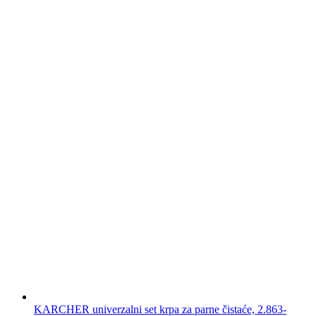
KARCHER univerzalni set krpa za parne čistaće, 2.863-