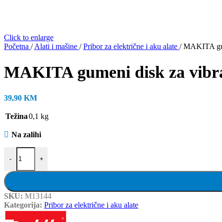
Click to enlarge
Početna
/
Alati i mašine
/
Pribor za električne i aku alate
/
MAKITA gume
MAKITA gumeni disk za vibrac
39,90
KM
Težina
0,1 kg
Na zalihi
MAKITA gumeni disk za vibracionu brusilicu, 743081-8 količina
-
+
SKU:
M13144
Kategorija:
Pribor za električne i aku alate