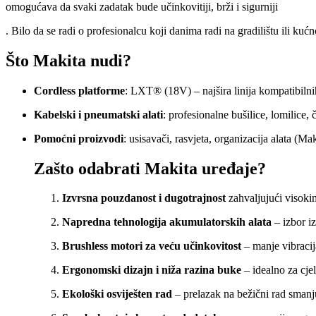
omogućava da svaki zadatak bude učinkovitiji, brži i sigurniji
. Bilo da se radi o profesionalcu koji danima radi na gradilištu ili ku
Što Makita nudi?
Cordless platforme
: LXT® (18V) – najšira linija kompatibil
Kabelski i pneumatski alati
: profesionalne bušilice, lomilice, č
Pomoćni proizvodi
: usisavači, rasvjeta, organizacija alata (M
Zašto odabrati Makita uređaje?
Izvrsna pouzdanost i dugotrajnost
zahvaljujući visoki
Napredna tehnologija akumulatorskih alata
– izbor 
Brushless motori za veću učinkovitost
– manje vibracij
Ergonomski dizajn i niža razina buke
– idealno za cje
Ekološki osviješten rad
– prelazak na bežični rad smanju