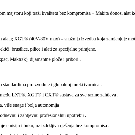
ćnom majstoru koji traži kvalitetu bez kompromisa – Makita donosi alat koj
nih alata; XGT® (40V/80V max) – snažnija izvedba koja zamjenjuje m
ekići, brusilice, pilice i alati za specijalne primjene
.
akpac, Maktrak), dijamantne ploče i pribori
.
m standardima proizvodnje i globalnoj mreži tvornica
.
između LXT®, XGT® i CXT® sustava za sve razine zahtjeva
.
a, više snage i bolja autonomija
lodnevnu i zahtjevnu profesionalnu upotrebu
.
je emisiju i buku, uz izdržljiva rješenja bez kompromisa
.