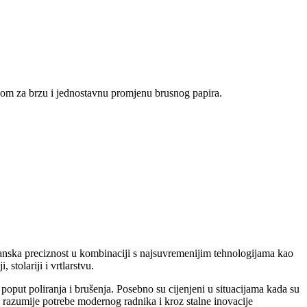
ljom za brzu i jednostavnu promjenu brusnog papira.
Japanska preciznost u kombinaciji s najsuvremenijim tehnologijama kao
stolariji i vrtlarstvu.
oput poliranja i brušenja. Posebno su cijenjeni u situacijama kada su
 razumije potrebe modernog radnika i kroz stalne inovacije