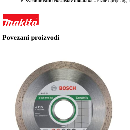
Sveobuhvatni ekosustav dodataka
– razne opcije organi
Povezani proizvodi