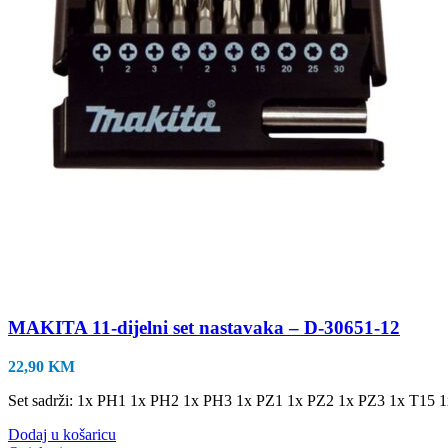
MAKITA 11-dijelni set nastavaka – D-30651-12
22,90
KM
Set sadrži: 1x PH1 1x PH2 1x PH3 1x PZ1 1x PZ2 1x PZ3 1x T15 
Dodaj u košaricu