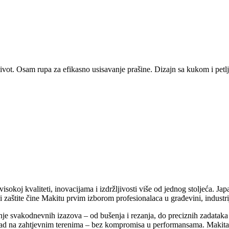
ivot. Osam rupa za efikasno usisavanje prašine. Dizajn sa kukom i pet
 visokoj kvaliteti, inovacijama i izdržljivosti više od jednog stoljeća. 
i zaštite čine Makitu prvim izborom profesionalaca u građevini, industriji, 
e svakodnevnih izazova – od bušenja i rezanja, do preciznih zadataka p
li rad na zahtjevnim terenima – bez kompromisa u performansama. Makita