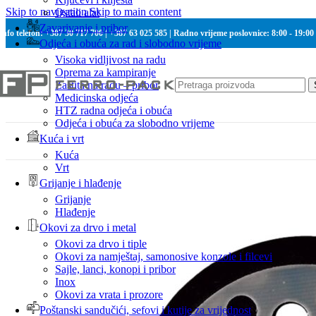
Skip to navigation
Skip to main content
Ostali alat
Zavarivanje i pribor
Info telefon: +387 30 717 700 | +387 63 025 585 | Radno vrijeme poslovnice: 8:00 - 19:00
Odjeća i obuća za rad i slobodno vrijeme
Visoka vidljivost na radu
Oprema za kampiranje
Zaštita na radu – pribor
Medicinska odjeća
HTZ radna odjeća i obuća
Odjeća i obuća za slobodno vrijeme
Kuća i vrt
Kuća
Vrt
Grijanje i hlađenje
Grijanje
Hlađenje
Okovi za drvo i metal
Okovi za drvo i tiple
Okovi za namještaj, samonosive konzole i filcevi
Sajle, lanci, konopi i pribor
Inox
Okovi za vrata i prozore
Poštanski sandučići, sefovi i kutije za vrijednost