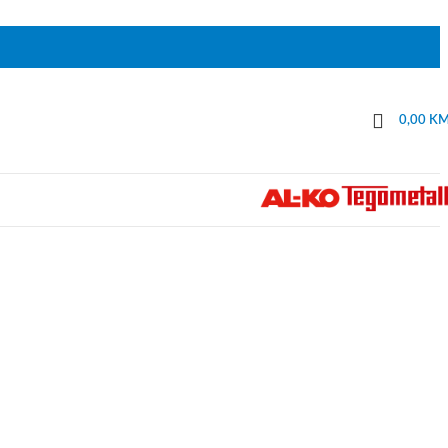
0,00
K