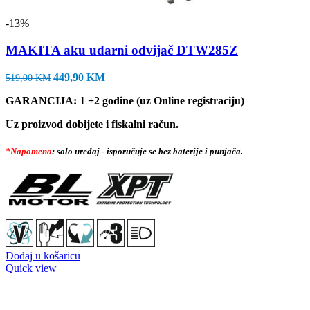
-13%
MAKITA aku udarni odvijač DTW285Z
Izvorna
Trenutna
449,90
KM
519,00
KM
cijena
cijena
GARANCIJA: 1 +2 godine (uz Online registraciju)
bila
je:
je:
449,90 KM.
Uz proizvod dobijete i fiskalni račun.
519,00 KM.
*Napomena
: solo uređaj - isporučuje se bez baterije i punjača.
Dodaj u košaricu
Quick view