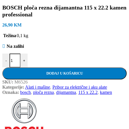
BOSCH ploča rezna dijamantna 115 x 22.2 kamen
professional
26,90
KM
Težina
0,1 kg
Na zalihi
BOSCH ploča rezna dijamantna 115 x 22.2 kamen professional količ
-
+
DODAJ U KOŠARICU
SKU:
M6526
Kategorije:
Alati i mašine
,
Pribor za električne i aku alate
Oznaka:
bosch
,
ploča rezna
,
dijamantna
,
115 x 22.2
,
kamen