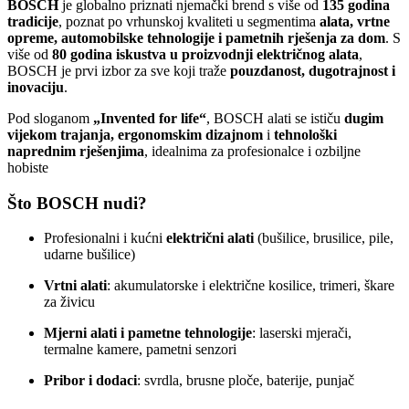
BOSCH
je globalno priznati njemački brend s više od
135 godina
tradicije
, poznat po vrhunskoj kvaliteti u segmentima
alata, vrtne
opreme, automobilske tehnologije i pametnih rješenja za dom
. S
više od
80 godina iskustva u proizvodnji električnog alata
,
BOSCH je prvi izbor za sve koji traže
pouzdanost, dugotrajnost i
inovaciju
.
Pod sloganom
„Invented for life“
, BOSCH alati se ističu
dugim
vijekom trajanja, ergonomskim dizajnom
i
tehnološki
naprednim rješenjima
, idealnima za profesionalce i ozbiljne
hobiste
Što BOSCH nudi?
Profesionalni i kućni
električni alati
(bušilice, brusilice, pile,
udarne bušilice)
Vrtni alati
: akumulatorske i električne kosilice, trimeri, škare
za živicu
Mjerni alati i pametne tehnologije
: laserski mjerači,
termalne kamere, pametni senzori
Pribor i dodaci
: svrdla, brusne ploče, baterije, punjač