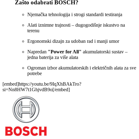
Zašto odabrati BOSCH?
Njemačka tehnologija i strogi standardi testiranja
Alati iznimne trajnosti – dugogodišnje iskustvo na
terenu
Ergonomski dizajn za udoban rad i manji umor
Napredan
"Power for All"
akumulatorski sustav –
jedna baterija za više alata
Ogroman izbor akumulatorskih i električnih alata za sve
potrebe
[embed]https://youtu.be/9IqXhBAkTro?
si=Nn8HW7t1GhjvdB9o[/embed]