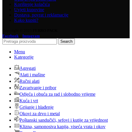
Korištenje kolačića
Uvjeti kupovine
Dostava, povrat i reklamacije
Kako kupiti?
Copyright © 2025
FERRO-PACK
-
Facebook
Instagram
Search
Menu
Kategorije
Agregati
Alati i mašine
Ručni alati
Zavarivanje i pribor
Odjeća i obuća za rad i slobodno vrijeme
Kuća i vrt
Grijanje i hlađenje
Okovi za drvo i metal
Poštanski sandučići, sefovi i kutije za vrijednost
Klizna, samonosiva kapija, viseća vrata i okov