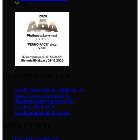
Fax: +387 30 717 549
DODATNE USLUGE
Izrada Master sistema zaključavanja
Samonosiva konzolna kapija
Tegometall servisni centar BiH
Lagani paletni regali
Izrada ramova od al. profila
OPĆI UVJETI
Opći uvjeti poslovanja