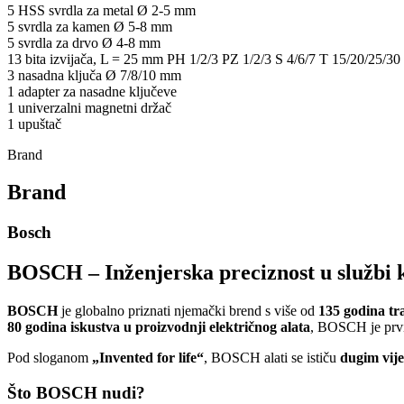
5 HSS svrdla za metal Ø 2-5 mm
5 svrdla za kamen Ø 5-8 mm
5 svrdla za drvo Ø 4-8 mm
13 bita izvijača, L = 25 mm PH 1/2/3 PZ 1/2/3 S 4/6/7 T 15/20/25/30
3 nasadna ključa Ø 7/8/10 mm
1 adapter za nasadne ključeve
1 univerzalni magnetni držač
1 upuštač
Brand
Brand
Bosch
BOSCH – Inženjerska preciznost u službi k
BOSCH
je globalno priznati njemački brend s više od
135 godina tra
80 godina iskustva u proizvodnji električnog alata
, BOSCH je prvi 
Pod sloganom
„Invented for life“
, BOSCH alati se ističu
dugim vij
Što BOSCH nudi?