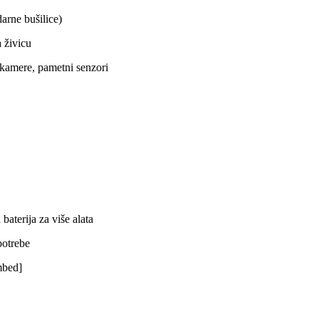
darne bušilice)
a živicu
e kamere, pametni senzori
baterija za više alata
potrebe
mbed]