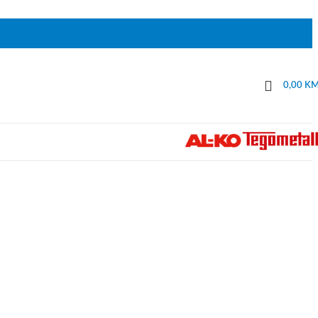
0,00
K