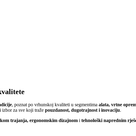
valitete
dicije
, poznat po vrhunskoj kvaliteti u segmentima
alata, vrtne opre
izbor za sve koji traže
pouzdanost, dugotrajnost i inovaciju
.
ekom trajanja, ergonomskim dizajnom
i
tehnološki naprednim rješ