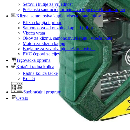
Sefovi i kutije za vrijednost
Poštanski sandučići, ormariči za ključeve i kućni brojevi
Klizna, samonosiva kapija, viseća vrata i okov
Klizna kapija i pribor
Samonosiva – konzolna kapija i pribor
Viseća vrata
Okov za kliznu, samonosivu kapiju i viseća vrata
Motori za kliznu kapiju
Baglame za zavarivanje i tešku nosivost
PVC čepovi za cijevi
Trgovačka oprema
Kotači i radna kolica
Radna kolica-tačke
Kotači
Saobraćajni program
Ostalo