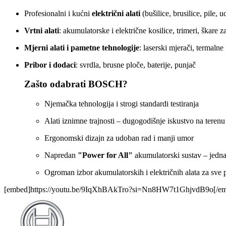
Profesionalni i kućni
električni alati
(bušilice, brusilice, pile, u
Vrtni alati
: akumulatorske i električne kosilice, trimeri, škare z
Mjerni alati i pametne tehnologije
: laserski mjerači, termaln
Pribor i dodaci
: svrdla, brusne ploče, baterije, punjač
Zašto odabrati BOSCH?
Njemačka tehnologija i strogi standardi testiranja
Alati iznimne trajnosti – dugogodišnje iskustvo na terenu
Ergonomski dizajn za udoban rad i manji umor
Napredan
"Power for All"
akumulatorski sustav – jedna 
Ogroman izbor akumulatorskih i električnih alata za sve 
[embed]https://youtu.be/9IqXhBAkTro?si=Nn8HW7t1GhjvdB9o[/e