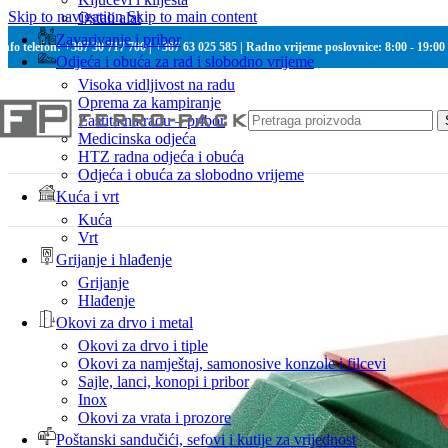
Skip to navigation
Skip to main content
Ostali alat
Zavarivanje i pribor
Info telefon: +387 30 717 700 | +387 63 025 585 | Radno vrijeme poslovnice: 8:00 - 19:00
Odjeća i obuća za rad i slobodno vrijeme
Visoka vidljivost na radu
Oprema za kampiranje
Zaštita na radu – pribor
Medicinska odjeća
HTZ radna odjeća i obuća
Odjeća i obuća za slobodno vrijeme
Kuća i vrt
Kuća
Vrt
Grijanje i hlađenje
Grijanje
Hlađenje
Okovi za drvo i metal
Okovi za drvo i tiple
Okovi za namještaj, samonosive konzole i filcevi
Sajle, lanci, konopi i pribor
Inox
Okovi za vrata i prozore
Poštanski sandučići, sefovi i kutije za vrijednost