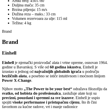
Artikl broj: 4501780
Duljina mača: 35 cm
Brzina piljenja: 15 m/s
Dužina reza – maks.: 33 cm
Volumen rezervoara za ulje: 115 ml
Težina: 4 kg
Brand
Brand
Einhell
Einhell
je njemački proizvođač alata i vrtne opreme, osnovan 1964.
godine u Bavarskoj. S više od
60 godina iskustva
, Einhell je
izrastao u jednog od
najvažnijih globalnih igrača
u području
bezžičnih alata
, a posebno se ističe intuitivnom i moćnom linijom
Power X‑Change
.
Njihov motto
„The Power to be your best“
odražava filozofiju da
svatko, od hobista do profesionalca
, zaslužuje alate koji su
precizni, pouzdani i spremni za sve izazove
. Einhell je uspio
spojiti
visoke performanse i pristupačnu cijenu
, što ih čini
favoritom za kućne radove, vrt i manje radionice