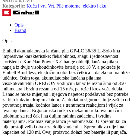
SKU:
4501780
Kategorije:
Kuća i vrt
,
Vrt
,
Pile motorne, elektro i aku
Opis
Brand
Opis
Einhell akumulatorska lančana pila GP-LC 36/35 Li-Solo ima
impresivne karakteristike: fleksibilnost, snagu i jednostavnost
korištenja. Kao član Power X-Change obitelji, lančana pila se
napaja iz dvije visokoučinkovite baterije od 18 V, a pokreće je
Einhell Brushless, električni motor bez četkica – daleko od najbliže
utičnice. Osim toga, akumulatorska lančana pila ima
visokokvalitetnu OREGON vodilicu i lanac te reznu šinu od 350
milimetara i brzinu rezanja od 15 m/s, pa reže i kroz veća debla.
Lanac se može mijenjati i njegova napetost podešavati bez potrebe
za bilo kakvim drugim alatom. Za dodatnu sigurnost tu je zaštita od
povratnog trzaja, kočnica lanca s trenutnom reakcijom i vijak za
hvatanje lanca. Ergonomska ručka s mekanim rukohvatom čini
udobnim za rad čak i na duljim radnim zadacima i tvrdim
materijalima. Podmazivanje lanca je automatsko. U spremniku za
ulje postoji veliki otvor za dolijevanje ulja. Spremnik za ulje ima
kapacitet od 120 ml. Ovaj proizvod dolazi bez baterije ili punjača.