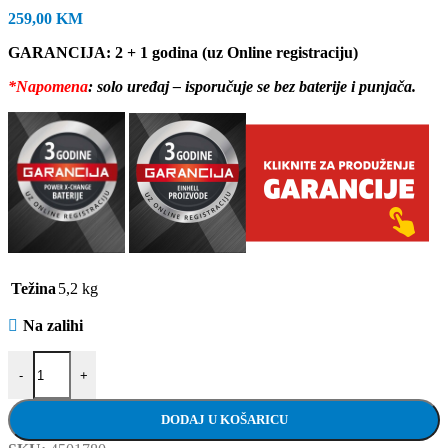
259,00
KM
GARANCIJA: 2 + 1 godina (uz Online registraciju)
*Napomena
: solo uređaj – isporučuje se bez baterije i punjača.
Težina
5,2 kg
Na zalihi
Einhell aku lančana pila GP-LC 36/35 Li - solo količina
-
+
DODAJ U KOŠARICU