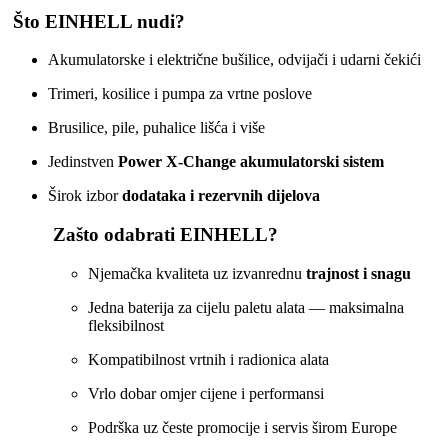
Što EINHELL nudi?
Akumulatorske i električne bušilice, odvijači i udarni čekići
Trimeri, kosilice i pumpa za vrtne poslove
Brusilice, pile, puhalice lišća i više
Jedinstven
Power X‑Change akumulatorski sistem
Širok izbor
dodataka i rezervnih dijelova
Zašto odabrati EINHELL?
Njemačka kvaliteta uz izvanrednu
trajnost i snagu
Jedna baterija za cijelu paletu alata — maksimalna
fleksibilnost
Kompatibilnost vrtnih i radionica alata
Vrlo dobar omjer cijene i performansi
Podrška uz česte promocije i servis širom Europe