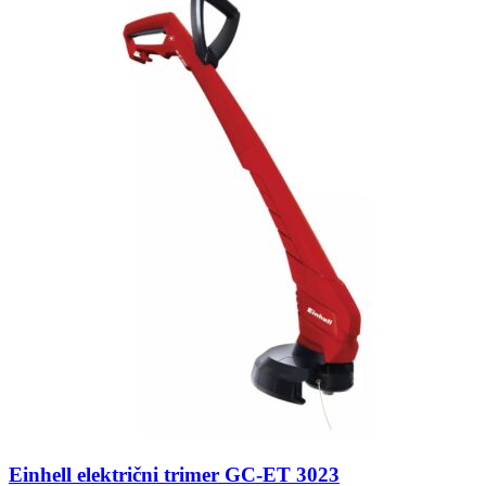
Einhell električni trimer GC-ET 3023