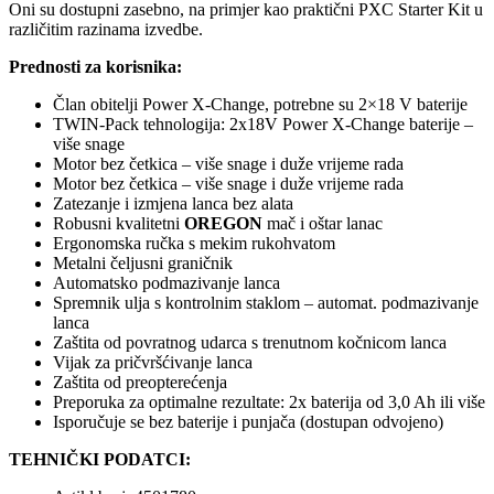
Oni su dostupni zasebno, na primjer kao praktični PXC Starter Kit u
različitim razinama izvedbe.
Prednosti za korisnika:
Član obitelji Power X-Change, potrebne su 2×18 V baterije
TWIN-Pack tehnologija: 2x18V Power X-Change baterije –
više snage
Motor bez četkica – više snage i duže vrijeme rada
Motor bez četkica – više snage i duže vrijeme rada
Zatezanje i izmjena lanca bez alata
Robusni kvalitetni
OREGON
mač i oštar lanac
Ergonomska ručka s mekim rukohvatom
Metalni čeljusni graničnik
Automatsko podmazivanje lanca
Spremnik ulja s kontrolnim staklom – automat. podmazivanje
lanca
Zaštita od povratnog udarca s trenutnom kočnicom lanca
Vijak za pričvršćivanje lanca
Zaštita od preopterećenja
Preporuka za optimalne rezultate: 2x baterija od 3,0 Ah ili više
Isporučuje se bez baterije i punjača (dostupan odvojeno)
TEHNIČKI PODATCI: