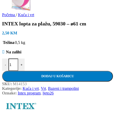
Početna
/
Kuća i vrt
INTEX lopta za plažu, 59030 – ø61 cm
2,50
KM
Težina
0,5 kg
Na zalihi
INTEX lopta za plažu, 59030 - ø61 cm količina
-
+
DODAJ U KOŠARICU
SKU:
M14153
Kategorije:
Kuća i vrt
,
Vrt
,
Bazeni i trampolini
Oznake:
Intex program
,
ljeto26