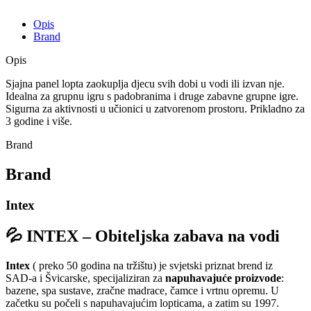
Opis
Brand
Opis
Sjajna panel lopta zaokuplja djecu svih dobi u vodi ili izvan nje.
Idealna za grupnu igru ​​s padobranima i druge zabavne grupne igre.
Sigurna za aktivnosti u učionici u zatvorenom prostoru. Prikladno za
3 godine i više.
Brand
Brand
Intex
💦
INTEX – Obiteljska zabava na vodi
Intex
( preko 50 godina na tržištu) je svjetski priznat brend iz
SAD‑a i Švicarske, specijaliziran za
napuhavajuće proizvode
:
bazene, spa sustave, zračne madrace, čamce i vrtnu opremu.
U
začetku su počeli s napuhavajućim lopticama, a zatim su 1997.