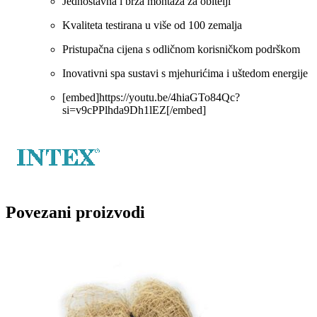
Jednostavna i brza montaža za obitelji
Kvaliteta testirana u više od 100 zemalja
Pristupačna cijena s odličnom korisničkom podrškom
Inovativni spa sustavi s mjehurićima i uštedom energije
[embed]https://youtu.be/4hiaGTo84Qc?
si=v9cPPlhda9Dh1lEZ[/embed]
Povezani proizvodi