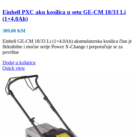
Einhell PXC aku kosilica u setu GE-CM 18/33 Li
(1×4,0Ah)
309,00
KM
Einhell GE-CM 18/33 Li (1×4.0Ah) akumulatorska kosilica član je
fleksibilne i moćne serije Power X-Change i preporučuje se za
površine
Dodaj u košaricu
Quick view