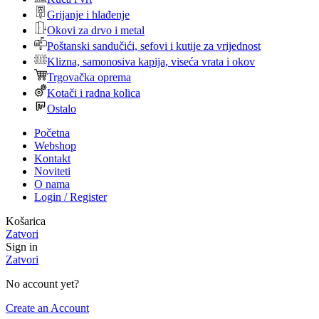
Grijanje i hlađenje
Okovi za drvo i metal
Poštanski sandučići, sefovi i kutije za vrijednost
Klizna, samonosiva kapija, viseća vrata i okov
Trgovačka oprema
Kotači i radna kolica
Ostalo
Početna
Webshop
Kontakt
Noviteti
O nama
Login / Register
Košarica
Zatvori
Sign in
Zatvori
No account yet?
Create an Account