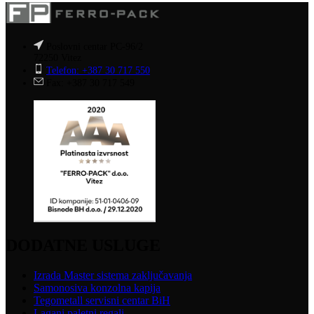
Poslovni centar PC-96/2
72250 Vitez
Telefon: +387 30 717 550
Fax: +387 30 717 549
DODATNE USLUGE
Izrada Master sistema zaključavanja
Samonosiva konzolna kapija
Tegometall servisni centar BiH
Lagani paletni regali