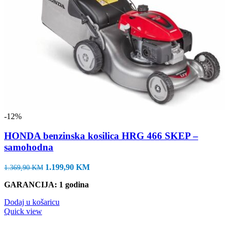
-12%
HONDA benzinska kosilica HRG 466 SKEP –
samohodna
Izvorna
Trenutna
1.199,90
KM
1.369,90
KM
cijena
cijena
GARANCIJA: 1 godina
bila
je:
je:
1.199,90 KM.
Dodaj u košaricu
1.369,90 KM.
Quick view