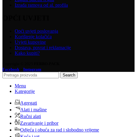
Izrada ramova od al. profila
OPĆI UVJETI
Opći uvjeti poslovanja
Korištenje kolačića
Uvjeti kupovine
Dostava, povrat i reklamacije
Kako kupiti?
Copyright © 2025
FERRO-PACK
-
Facebook
Instagram
Search
Menu
Kategorije
Agregati
Alati i mašine
Ručni alati
Zavarivanje i pribor
Odjeća i obuća za rad i slobodno vrijeme
Kuća i vrt