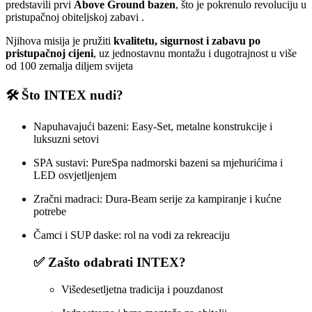
predstavili prvi
Above Ground bazen
, što je pokrenulo revoluciju u
pristupačnoj obiteljskoj zabavi
.
Njihova misija je pružiti
kvalitetu, sigurnost i zabavu po
pristupačnoj cijeni
, uz jednostavnu montažu i dugotrajnost u više
od 100 zemalja diljem svijeta
🛠️
Što INTEX nudi?
Napuhavajući bazeni: Easy‑Set, metalne konstrukcije i
luksuzni setovi
SPA sustavi: PureSpa nadmorski bazeni sa mjehurićima i
LED osvjetljenjem
Zračni madraci: Dura‑Beam serije za kampiranje i kućne
potrebe
Čamci i SUP daske: rol na vodi za rekreaciju
✅
Zašto odabrati INTEX?
Višedesetljetna tradicija i pouzdanost