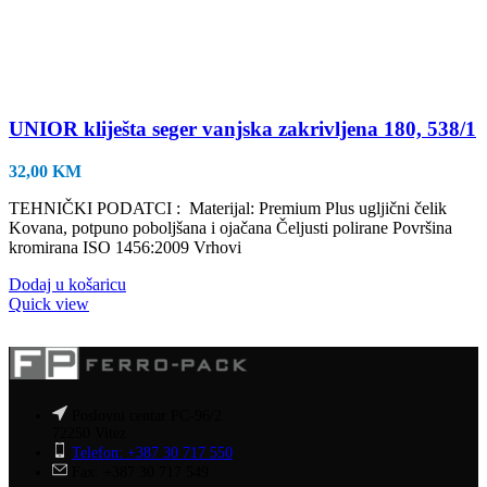
UNIOR kliješta seger vanjska zakrivljena 180, 538/1
32,00
KM
TEHNIČKI PODATCI : Materijal: Premium Plus ugljični čelik
Kovana, potpuno poboljšana i ojačana Čeljusti polirane Površina
kromirana ISO 1456:2009 Vrhovi
Dodaj u košaricu
Quick view
Poslovni centar PC-96/2
72250 Vitez
Telefon: +387 30 717 550
Fax: +387 30 717 549