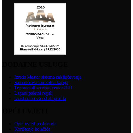
DODATNE USLUGE
Izrada Master sistema zaključavanja
Samonosiva konzolna kapija
Tegometall servisni centar BiH
Lagani paletni regali
Izrada ramova od al. profila
OPĆI UVJETI
Opći uvjeti poslovanja
Korištenje kolačića