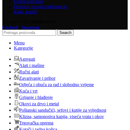
Uvjeti kupovine
Dostava, povrat i reklamacije
Kako kupiti?
Copyright © 2025
FERRO-PACK
-
Facebook
Instagram
Search
Menu
Kategorije
Agregati
Alati i mašine
Ručni alati
Zavarivanje i pribor
Odjeća i obuća za rad i slobodno vrijeme
Kuća i vrt
Grijanje i hlađenje
Okovi za drvo i metal
Poštanski sandučići, sefovi i kutije za vrijednost
Klizna, samonosiva kapija, viseća vrata i okov
Trgovačka oprema
Kotači i radna kolica