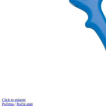
Click to enlarge
Početna
/
Ručni alati