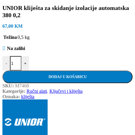
UNIOR kliješta za skidanje izolacije automatska
380 0,2
67,00
KM
Težina
0,5 kg
Na zalihi
UNIOR kliješta za skidanje izolacije automatska 380 0,2 količina
-
+
DODAJ U KOŠARICU
SKU:
M7468
Kategorije:
Ručni alati
,
Ključevi i kliješta
Oznaka:
kliješta