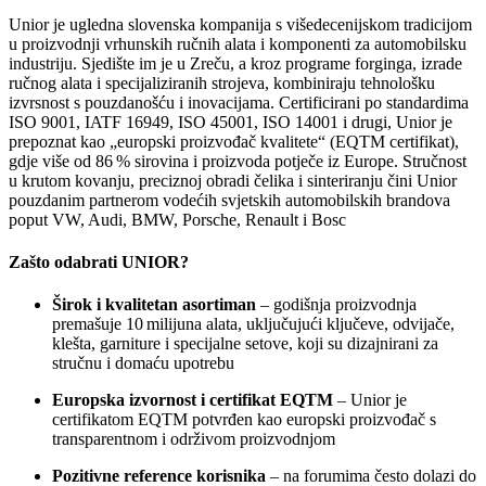
Unior je ugledna slovenska kompanija s višedecenijskom tradicijom
u proizvodnji vrhunskih ručnih alata i komponenti za automobilsku
industriju. Sjedište im je u Zreču, a kroz programe forginga, izrade
ručnog alata i specijaliziranih strojeva, kombiniraju tehnološku
izvrsnost s pouzdanošću i inovacijama. Certificirani po standardima
ISO 9001, IATF 16949, ISO 45001, ISO 14001 i drugi, Unior je
prepoznat kao „europski proizvođač kvalitete“ (EQTM certifikat),
gdje više od 86 % sirovina i proizvoda potječe iz Europe. Stručnost
u krutom kovanju, preciznoj obradi čelika i sinteriranju čini Unior
pouzdanim partnerom vodećih svjetskih automobilskih brandova
poput VW, Audi, BMW, Porsche, Renault i Bosc
Zašto odabrati UNIOR?
Širok i kvalitetan asortiman
– godišnja proizvodnja
premašuje 10 milijuna alata, uključujući ključeve, odvijače,
klešta, garniture i specijalne setove, koji su dizajnirani za
stručnu i domaću upotrebu
Europska izvornost i certifikat EQTM
– Unior je
certifikatom EQTM potvrđen kao europski proizvođač s
transparentnom i održivom proizvodnjom
Pozitivne reference korisnika
– na forumima često dolazi do