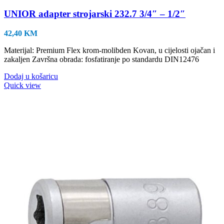
UNIOR adapter strojarski 232.7 3/4″ – 1/2″
42,40
KM
Materijal: Premium Flex krom-molibden Kovan, u cijelosti ojačan i
zakaljen Završna obrada: fosfatiranje po standardu DIN12476
Dodaj u košaricu
Quick view