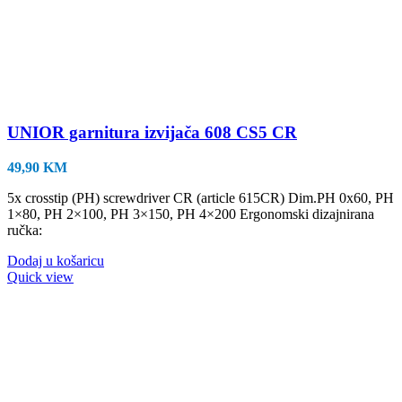
UNIOR garnitura izvijača 608 CS5 CR
49,90
KM
5x crosstip (PH) screwdriver CR (article 615CR) Dim.PH 0x60, PH
1×80, PH 2×100, PH 3×150, PH 4×200 Ergonomski dizajnirana
ručka:
Dodaj u košaricu
Quick view