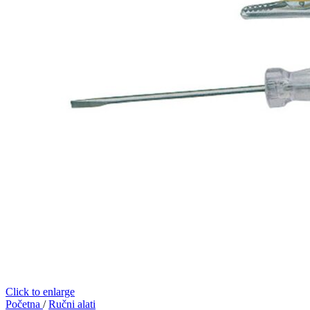
Click to enlarge
Početna
/
Ručni alati