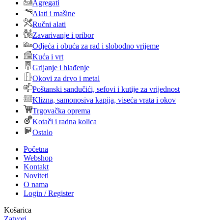
Agregati
Alati i mašine
Ručni alati
Zavarivanje i pribor
Odjeća i obuća za rad i slobodno vrijeme
Kuća i vrt
Grijanje i hlađenje
Okovi za drvo i metal
Poštanski sandučići, sefovi i kutije za vrijednost
Klizna, samonosiva kapija, viseća vrata i okov
Trgovačka oprema
Kotači i radna kolica
Ostalo
Početna
Webshop
Kontakt
Noviteti
O nama
Login / Register
Košarica
Zatvori