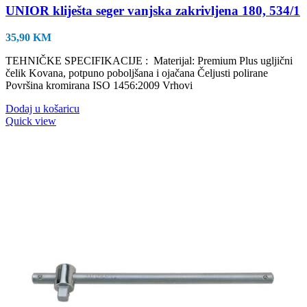
UNIOR kliješta seger vanjska zakrivljena 180, 534/1
35,90
KM
TEHNIČKE SPECIFIKACIJE : Materijal: Premium Plus ugljični
čelik Kovana, potpuno poboljšana i ojačana Čeljusti polirane
Površina kromirana ISO 1456:2009 Vrhovi
Dodaj u košaricu
Quick view