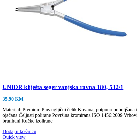
UNIOR kliješta seger vanjska ravna 180, 532/1
35,90
KM
Materijal: Premium Plus ugljični čelik Kovana, potpuno poboljšana i
ojačana Čeljusti polirane Površina kromirana ISO 1456:2009 Vrhovi
brunirani Ručke izolirane
Dodaj u košaricu
Quick view