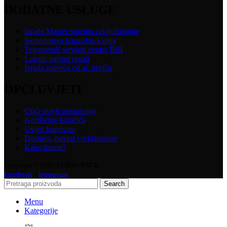
DODATNE USLUGE
Izrada Master sistema zaključavanja
Samonosiva konzolna kapija
Tegometall servisni centar BiH
Lagani paletni regali
Izrada ramova od al. profila
OPĆI UVJETI
Opći uvjeti poslovanja
Korištenje kolačića
Uvjeti kupovine
Dostava, povrat i reklamacije
Kako kupiti?
Copyright © 2025
FERRO-PACK
-
Facebook
Instagram
Search
Menu
Kategorije