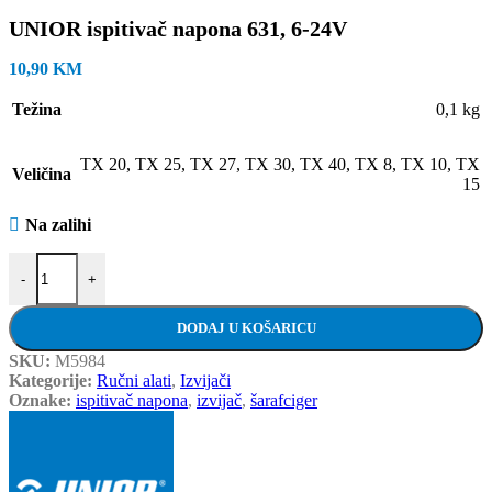
UNIOR ispitivač napona 631, 6-24V
10,90
KM
Težina
0,1 kg
TX 20
,
TX 25
,
TX 27
,
TX 30
,
TX 40
,
TX 8
,
TX 10
,
TX
Veličina
15
Na zalihi
UNIOR ispitivač napona 631, 6-24V količina
-
+
DODAJ U KOŠARICU
SKU:
M5984
Kategorije:
Ručni alati
,
Izvijači
Oznake:
ispitivač napona
,
izvijač
,
šarafciger