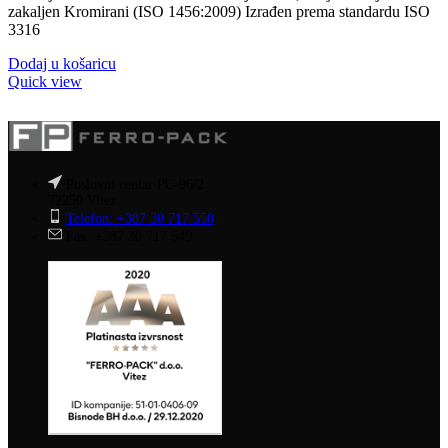
zakaljen Kromirani (ISO 1456:2009) Izrađen prema standardu ISO
3316
Dodaj u košaricu
Quick view
Poslovni centar PC-96/2
72250 Vitez
Telefon: +387 30 717 550
Fax: +387 30 717 549