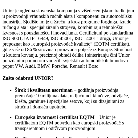
Unior je ugledna slovenska kompanija s višedecenijskom tradicijom
u proizvodnji vrhunskih ručnih alata i komponenti za automobilsku
industriju. Sjedište im je u Zreču, a kroz programe forginga, izrade
ručnog alata i specijaliziranih strojeva, kombiniraju tehnološku
izvrsnost s pouzdanošću i inovacijama. Certificirani po standardima
ISO 9001, IATF 16949, ISO 45001, ISO 14001 i drugi, Unior je
prepoznat kao „europski proizvođač kvalitete“ (EQTM certifikat),
gdje više od 86 % sirovina i proizvoda potječe iz Europe. Stručnost
u krutom kovanju, preciznoj obradi čelika i sinteriranju čini Unior
pouzdanim partnerom vodećih svjetskih automobilskih brandova
poput VW, Audi, BMW, Porsche, Renault i Bosc
Zašto odabrati UNIOR?
Širok i kvalitetan asortiman
– godišnja proizvodnja
premašuje 10 milijuna alata, uključujući ključeve, odvijače,
klešta, garniture i specijalne setove, koji su dizajnirani za
stručnu i domaću upotrebu
Europska izvornost i certifikat EQTM
– Unior je
certifikatom EQTM potvrđen kao europski proizvođač s
transparentnom i održivom proizvodnjom