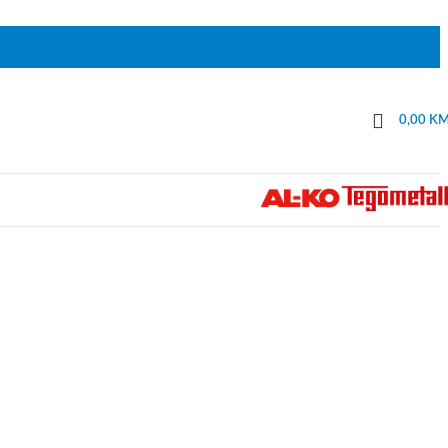
0,00
K