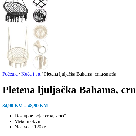
Početna
/
Kuća i vrt
/
Pletena ljuljačka Bahama, crna/smeđa
Pletena ljuljačka Bahama, cr
Raspon
34,90
KM
–
48,90
KM
cijena:
Dostupne boje: crna, smeđa
od
Metalni okvir
34,90 KM
Nosivost: 120kg
do
48,90 KM