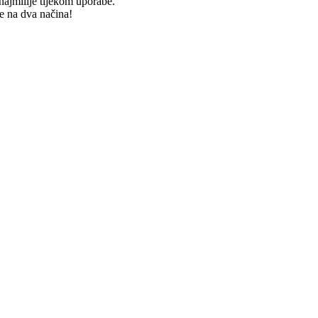
najmilije tijekom uporabe.
e na dva načina!