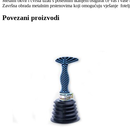
Metalni okvir i čvrsta užad s posebnim tkanjem osigurat će vas i vaše 
Završna obrada metalnim prstenovima koji omogućuju vješanje fotelj
Povezani proizvodi