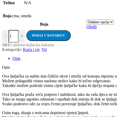
Težina
N/A
Boja
crna
,
smeđa
Boja
Obriši
Pletena ljuljačka Bahama, crna/smeđa količina
DODAJ U KOŠARICU
-
+
SKU:
pletena-ljuljacka-bahama
Kategorije:
Kuća i vrt
,
Vrt
Opis
Opis
Ova ljuljačka za stablo ima čelični okvir i mrežu od konopa otpornu na
Možete prilagoditi visinu naslona stolice kako bi točno odgovarao.
Također možete podesiti visinu cijele ljuljačke kako bi dječja stopala os
Ova ljuljačka pruža veću potporu i stabilnost, tako da vaša djeca ne m
Tako se mogu ugodno odmarati i opuštati dok miruju ili dok se ljuljaju
Svako podesivo uže za ovjes čvrsto povezuje ljuljačku, dok četiri toč
Osim toga, dizajn s resicama doprinosi njenoj ljepoti.