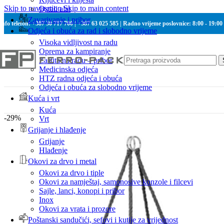
Skip to navigation
Skip to main content
Ostali alat
Zavarivanje i pribor
Info telefon: +387 30 717 700 | +387 63 025 585 | Radno vrijeme poslovnice: 8:00 - 19:00
Odjeća i obuća za rad i slobodno vrijeme
Visoka vidljivost na radu
Oprema za kampiranje
Zaštita na radu – pribor
Medicinska odjeća
HTZ radna odjeća i obuća
Odjeća i obuća za slobodno vrijeme
Kuća i vrt
Kuća
-29%
Vrt
Grijanje i hlađenje
Grijanje
Hlađenje
Okovi za drvo i metal
Okovi za drvo i tiple
Okovi za namještaj, samonosive konzole i filcevi
Sajle, lanci, konopi i pribor
Inox
Okovi za vrata i prozore
Poštanski sandučići, sefovi i kutije za vrijednost