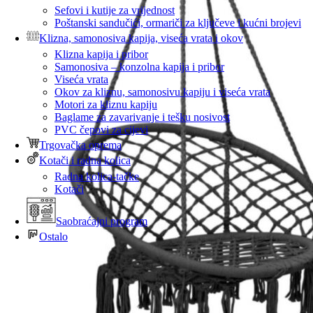
Sefovi i kutije za vrijednost
Poštanski sandučići, ormariči za ključeve i kućni brojevi
Klizna, samonosiva kapija, viseća vrata i okov
Klizna kapija i pribor
Samonosiva – konzolna kapija i pribor
Viseća vrata
Okov za kliznu, samonosivu kapiju i viseća vrata
Motori za kliznu kapiju
Baglame za zavarivanje i tešku nosivost
PVC čepovi za cijevi
Trgovačka oprema
Kotači i radna kolica
Radna kolica-tačke
Kotači
Saobraćajni program
Ostalo