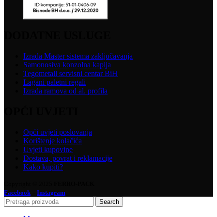
DODATNE USLUGE
Izrada Master sistema zaključavanja
Samonosiva konzolna kapija
Tegometall servisni centar BiH
Lagani paletni regali
Izrada ramova od al. profila
OPĆI UVJETI
Opći uvjeti poslovanja
Korištenje kolačića
Uvjeti kupovine
Dostava, povrat i reklamacije
Kako kupiti?
Copyright © 2025
FERRO-PACK
-
Facebook
Instagram
Search