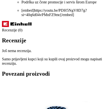
Podrška uz česte promocije i servis širom Europe
[embed]https://youtu.be/PDH5NgV8D7g?
si=40q6d04vPMnFZ9mc[/embed]
Recenzije (0)
Recenzije
Još nema recenzija.
Samo prijavljeni kupci koji su kupili ovaj proizvod mogu napisati
recenziju.
Povezani proizvodi