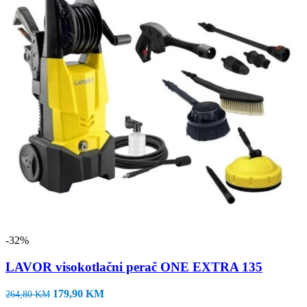
-32%
LAVOR visokotlačni perač ONE EXTRA 135
Izvorna
Trenutna
179,90
KM
264,80
KM
cijena
cijena