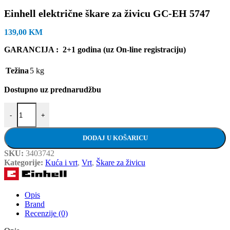
Einhell električne škare za živicu GC-EH 5747
139,00
KM
GARANCIJA : 2+1 godina (uz On-line registraciju)
Težina
5 kg
Dostupno uz prednarudžbu
Einhell električne škare za živicu GC-EH 5747 količina
-
+
DODAJ U KOŠARICU
SKU:
3403742
Kategorije:
Kuća i vrt
,
Vrt
,
Škare za živicu
Opis
Brand
Recenzije (0)