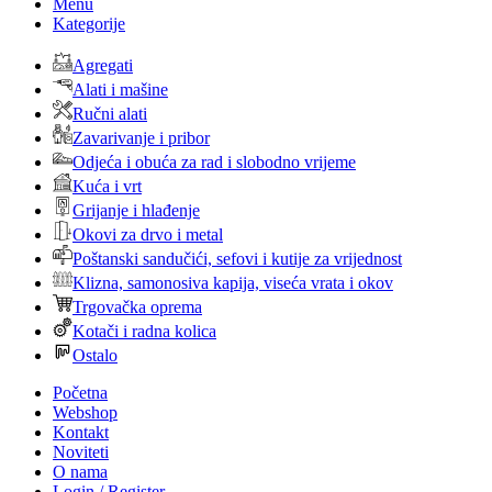
Menu
Kategorije
Agregati
Alati i mašine
Ručni alati
Zavarivanje i pribor
Odjeća i obuća za rad i slobodno vrijeme
Kuća i vrt
Grijanje i hlađenje
Okovi za drvo i metal
Poštanski sandučići, sefovi i kutije za vrijednost
Klizna, samonosiva kapija, viseća vrata i okov
Trgovačka oprema
Kotači i radna kolica
Ostalo
Početna
Webshop
Kontakt
Noviteti
O nama
Login / Register