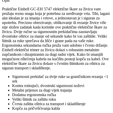
Opis
Praktične Einhell GC-EH 5747 električne škare za živicu vam
pružaju reznu snagu koja je potrebna za uređivanje vrta. Tihi, lagani
alat idealan je za imanja i vrtove, a jednostavan je i siguran za
upotrebu. Precizno obrezivanje, oblikovanje ili rezanje živice više
nije složen zadatak kada koristite ove praktične električne škare za
živicu. Dvije ručne sa sigurnosnim prekidačima zaustavljaju
dvostruke oštrice za manje od sekunde kako bi vas zaštitile. Veliki
štitnik za ruke sprečava da lišće i grane pada na vaše ruke.
Ergonomska sekundarna ručka pruža vam udobno i čvrsto držanje.
Einhell električni trimer za živicu dolazi s robusnim metalnim
zupčanikom i dizajniranim za dugi radni vijek. Kako bi smanjili
mogućnost oštećenja kabela na kućištu postoji kopča za kabel. Ove
električne škare za živicu dolaze s čvrstim štitnikom za oštricu za
siguran transport i skladištenje.
Sigurnosni prekidač za dvije ruke sa graničnikom rezanja <1
sek
Kontra rotirajući, dvostruki sigurnosni noževi
Metalni prijenos za dugi vijek trajanja
Dodatna ergonomska ručka
Veliki štitnik za zaštitu ruku
Čvrsta zaštita oštrica za transport i skladištenje
Kopča za pričvršćivanja kabla