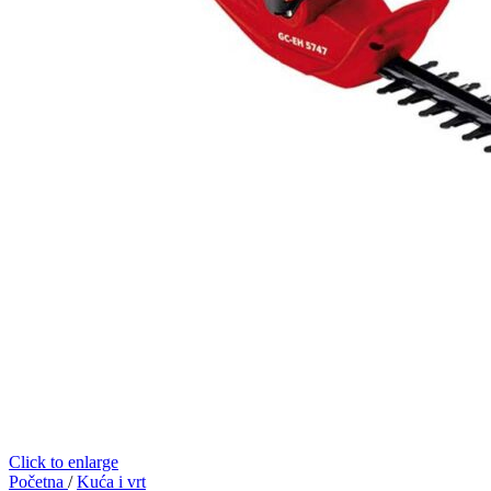
Click to enlarge
Početna
/
Kuća i vrt