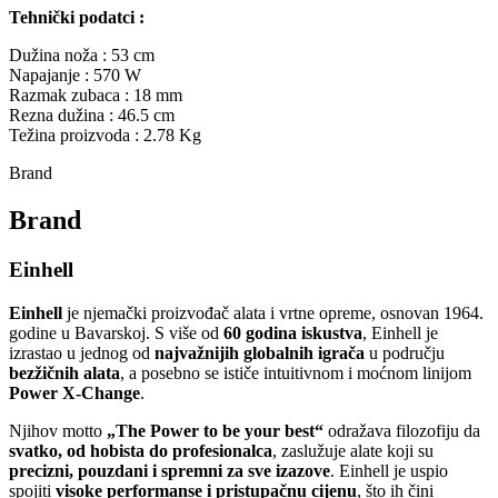
Tehnički podatci :
Dužina noža : 53 cm
Napajanje : 570 W
Razmak zubaca : 18 mm
Rezna dužina : 46.5 cm
Težina proizvoda : 2.78 Kg
Brand
Brand
Einhell
Einhell
je njemački proizvođač alata i vrtne opreme, osnovan 1964.
godine u Bavarskoj. S više od
60 godina iskustva
, Einhell je
izrastao u jednog od
najvažnijih globalnih igrača
u području
bezžičnih alata
, a posebno se ističe intuitivnom i moćnom linijom
Power X‑Change
.
Njihov motto
„The Power to be your best“
odražava filozofiju da
svatko, od hobista do profesionalca
, zaslužuje alate koji su
precizni, pouzdani i spremni za sve izazove
. Einhell je uspio
spojiti
visoke performanse i pristupačnu cijenu
, što ih čini