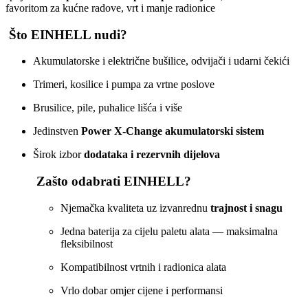
favoritom za kućne radove, vrt i manje radionice
Što EINHELL nudi?
Akumulatorske i električne bušilice, odvijači i udarni čekići
Trimeri, kosilice i pumpa za vrtne poslove
Brusilice, pile, puhalice lišća i više
Jedinstven
Power X‑Change akumulatorski sistem
Širok izbor
dodataka i rezervnih dijelova
Zašto odabrati EINHELL?
Njemačka kvaliteta uz izvanrednu
trajnost i snagu
Jedna baterija za cijelu paletu alata — maksimalna
fleksibilnost
Kompatibilnost vrtnih i radionica alata
Vrlo dobar omjer cijene i performansi