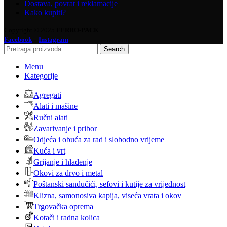
Dostava, povrat i reklamacije
Kako kupiti?
Copyright © 2025
FERRO-PACK
-
Facebook
Instagram
Search
Menu
Kategorije
Agregati
Alati i mašine
Ručni alati
Zavarivanje i pribor
Odjeća i obuća za rad i slobodno vrijeme
Kuća i vrt
Grijanje i hlađenje
Okovi za drvo i metal
Poštanski sandučići, sefovi i kutije za vrijednost
Klizna, samonosiva kapija, viseća vrata i okov
Trgovačka oprema
Kotači i radna kolica