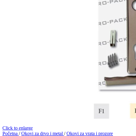
Click to enlarge
Početna
/
Okovi za drvo i metal
/
Okovi za vrata i prozore