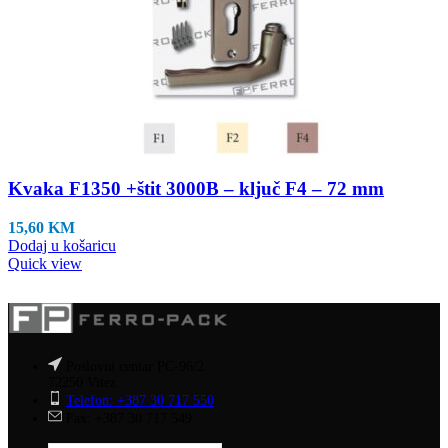
Kvaka F1350 +štit 3000B – ključ F4 – 72 mm
15,60
KM
Dodaj u košaricu
Quick view
Poslovni centar PC-96/2
72250 Vitez
Telefon: +387 30 717 550
Fax: +387 30 717 549