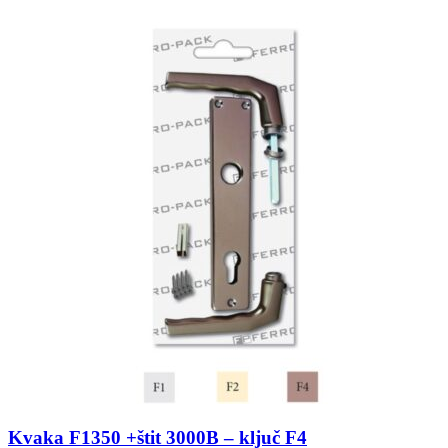
Kvaka F1350 +štit 3000B – ključ F4