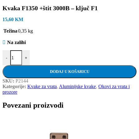
Kvaka F1350 +štit 3000B – ključ F1
15,60
KM
Težina
0,35 kg
Na zalihi
Kvaka F1350 +štit 3000B - ključ F1 količina
-
+
DODAJ U KOŠARICU
SKU:
P2144
Kategorije:
Kvake za vrata
,
Aluminijske kvake
,
Okovi za vrata i
prozore
Povezani proizvodi