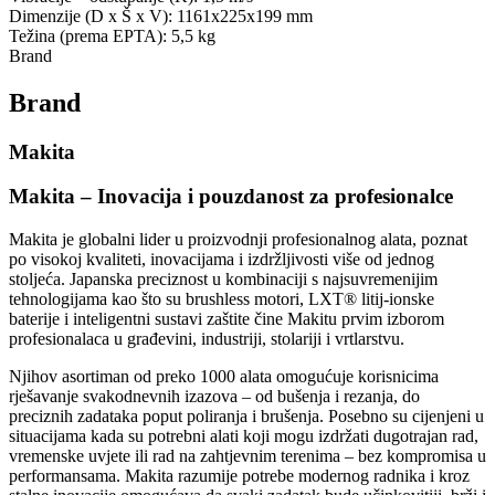
Dimenzije (D x Š x V): 1161x225x199 mm
Težina (prema EPTA): 5,5 kg
Brand
Brand
Makita
Makita – Inovacija i pouzdanost za profesionalce
Makita je globalni lider u proizvodnji profesionalnog alata, poznat
po visokoj kvaliteti, inovacijama i izdržljivosti više od jednog
stoljeća. Japanska preciznost u kombinaciji s najsuvremenijim
tehnologijama kao što su brushless motori, LXT® litij-ionske
baterije i inteligentni sustavi zaštite čine Makitu prvim izborom
profesionalaca u građevini, industriji, stolariji i vrtlarstvu.
Njihov asortiman od preko 1000 alata omogućuje korisnicima
rješavanje svakodnevnih izazova – od bušenja i rezanja, do
preciznih zadataka poput poliranja i brušenja. Posebno su cijenjeni u
situacijama kada su potrebni alati koji mogu izdržati dugotrajan rad,
vremenske uvjete ili rad na zahtjevnim terenima – bez kompromisa u
performansama. Makita razumije potrebe modernog radnika i kroz