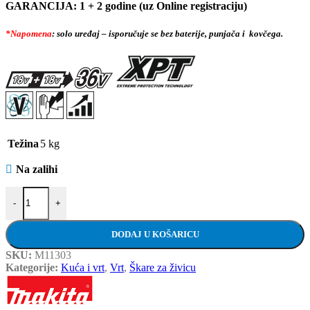
GARANCIJA: 1 + 2 godine (uz Online registraciju)
*Napomena
: solo uređaj – isporučuje se bez baterije, punjača i kovčega.
Težina
5 kg
Na zalihi
MAKITA aku škare za živicu DUH651Z količina
-
+
DODAJ U KOŠARICU
SKU:
M11303
Kategorije:
Kuća i vrt
,
Vrt
,
Škare za živicu