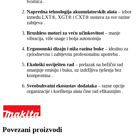
tvornica
.
Napredna tehnologija akumulatorskih alata
– izbor
između LXT®, XGT® i CXT® sustava za sve razine
zahtjeva
.
Brushless motori za veću učinkovitost
– manje
vibracija, više snage i bolja autonomija
Ergonomski dizajn i niža razina buke
– idealno za
cjelodnevnu i zahtjevnu profesionalnu upotrebu
.
Ekološki osviješten rad
– prelazak na bežični rad
smanjuje emisiju i buku, uz izdržljiva rješenja bez
kompromisa
.
Sveobuhvatni ekosustav dodataka
– razne opcije
organizacije i korištenja alata čine rad efikasnijim
.
Povezani proizvodi