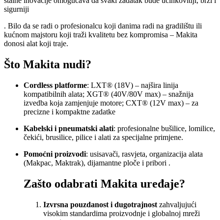
stalne inovacije omogućava da svaki zadatak bude učinkovitiji, brži i
sigurniji
. Bilo da se radi o profesionalcu koji danima radi na gradilištu ili
kućnom majstoru koji traži kvalitetu bez kompromisa – Makita
donosi alat koji traje.
Što Makita nudi?
Cordless platforme
: LXT® (18V) – najšira linija
kompatibilnih alata; XGT® (40V/80V max) – snažnija
izvedba koja zamjenjuje motore; CXT® (12V max) – za
precizne i kompaktne zadatke
Kabelski i pneumatski alati
: profesionalne bušilice, lomilice,
čekići, brusilice, pilice i alati za specijalne primjene
.
Pomoćni proizvodi
: usisavači, rasvjeta, organizacija alata
(Makpac, Maktrak), dijamantne ploče i pribori
.
Zašto odabrati Makita uređaje?
Izvrsna pouzdanost i dugotrajnost
zahvaljujući
visokim standardima proizvodnje i globalnoj mreži