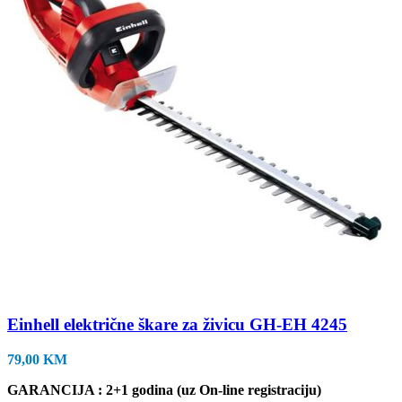
Einhell električne škare za živicu GH-EH 4245
79,00
KM
GARANCIJA : 2+1 godina (uz On-line registraciju)