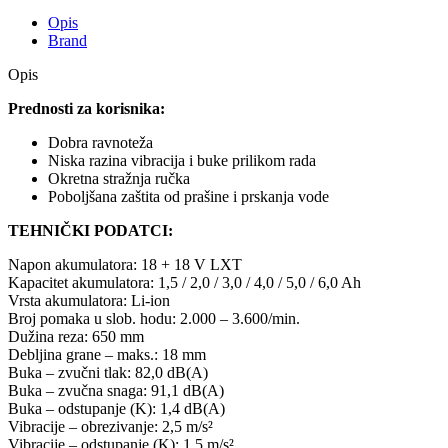
Opis
Brand
Opis
Prednosti za korisnika:
Dobra ravnoteža
Niska razina vibracija i buke prilikom rada
Okretna stražnja ručka
Poboljšana zaštita od prašine i prskanja vode
TEHNIČKI PODATCI:
Napon akumulatora: 18 + 18 V LXT
Kapacitet akumulatora: 1,5 / 2,0 / 3,0 / 4,0 / 5,0 / 6,0 Ah
Vrsta akumulatora: Li-ion
Broj pomaka u slob. hodu: 2.000 – 3.600/min.
Dužina reza: 650 mm
Debljina grane – maks.: 18 mm
Buka – zvučni tlak: 82,0 dB(A)
Buka – zvučna snaga: 91,1 dB(A)
Buka – odstupanje (K): 1,4 dB(A)
Vibracije – obrezivanje: 2,5 m/s²
Vibracije – odstupanje (K): 1,5 m/s²