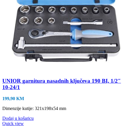
UNIOR garnitura nasadnih ključeva 190 BI, 1/2″
10-24/1
199,90
KM
Dimenzije kutije: 321x198x54 mm
Dodaj u košaricu
Quick view