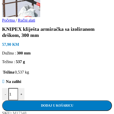
Početna
/
Ručni alati
KNIPEX kliješta armiračka sa izoliranom
drškom, 300 mm
57,90
KM
Dužina :
300 mm
Težina :
537 g
Težina
0,537 kg
Na zalihi
KNIPEX kliješta armiračka sa izoliranom drškom, 300 mm količina
-
+
DODAJ U KOŠARICU
SKU:
M17348