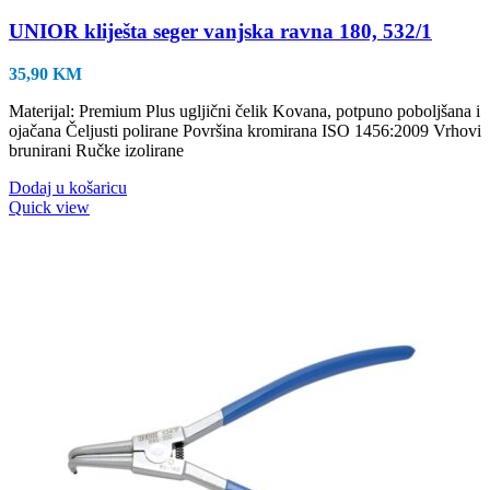
UNIOR kliješta seger vanjska ravna 180, 532/1
35,90
KM
Materijal: Premium Plus ugljični čelik Kovana, potpuno poboljšana i
ojačana Čeljusti polirane Površina kromirana ISO 1456:2009 Vrhovi
brunirani Ručke izolirane
Dodaj u košaricu
Quick view