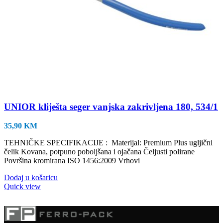
UNIOR kliješta seger vanjska zakrivljena 180, 534/1
35,90
KM
TEHNIČKE SPECIFIKACIJE : Materijal: Premium Plus ugljični
čelik Kovana, potpuno poboljšana i ojačana Čeljusti polirane
Površina kromirana ISO 1456:2009 Vrhovi
Dodaj u košaricu
Quick view