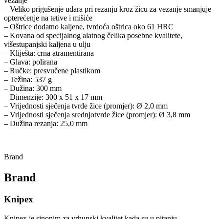
vezanje
– Veliko prigušenje udara pri rezanju kroz žicu za vezanje smanjuje
opterećenje na tetive i mišiće
– Oštrice dodatno kaljene, tvrdoća oštrica oko 61 HRC
– Kovana od specijalnog alatnog čelika posebne kvalitete,
višestupanjski kaljena u ulju
– Kliješta: crna atramentirana
– Glava: polirana
– Ručke: presvučene plastikom
– Težina: 537 g
– Dužina: 300 mm
– Dimenzije: 300 x 51 x 17 mm
– Vrijednosti sječenja tvrde žice (promjer): Ø 2,0 mm
– Vrijednosti sječenja srednjotvrde žice (promjer): Ø 3,8 mm
– Dužina rezanja: 25,0 mm
Brand
Brand
Knipex
Knipex je sinonim za vrhunski kvalitet kada su u pitanju