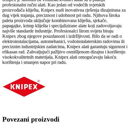
profesionalni ručni alati. Kao jedan od vodećih svjetskih
proizvođača kliješta, Knipex nudi inovativna rješenja dizajnirana za
dug vijek trajanja, preciznost i udobnost pri radu. Njihova široka
paleta proizvoda uključuje kombinovana kliješta, sjekače,
papagajke, krimp kliješta i specijalizirane alate koji zadovoljavaju
najviše standarde industrije. Profesionalci širom svijeta biraju
Knipex zbog njegove pouzdanosti i izdržljivosti. Bilo da se radi o
elektroinstalacijama, automehanici, vodoinstalaterskim radovima ili
preciznim industrijskim zadatcima, Knipex alati garantuju sigurnost i
efikasan rad. Zahvaljujući pažljivo osmišljenom dizajnu i korištenju
visokokvalitetnih materijala, Knipex alati omogućavaju lakoću
korištenja i smanjen napor pri radu.
Povezani proizvodi