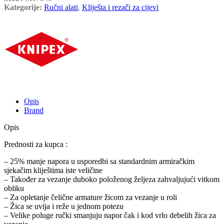
Kategorije:
Ručni alati
,
Kliješta i rezači za cijevi
Opis
Brand
Opis
Prednosti za kupca :
– 25% manje napora u usporedbi sa standardnim armiračkim
sjekačim kliještima iste veličine
– Također za vezanje duboko položenog željeza zahvaljujući vitkom
obliku
– Za opletanje čelične armature žicom za vezanje u roli
– Žica se uvija i reže u jednom potezu
– Velike poluge ručki smanjuju napor čak i kod vrlo debelih žica za