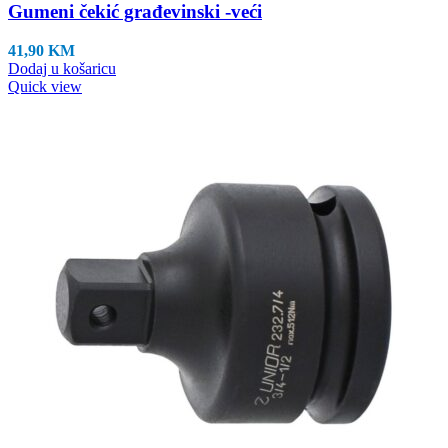
Gumeni čekić građevinski -veći
41,90
KM
Dodaj u košaricu
Quick view