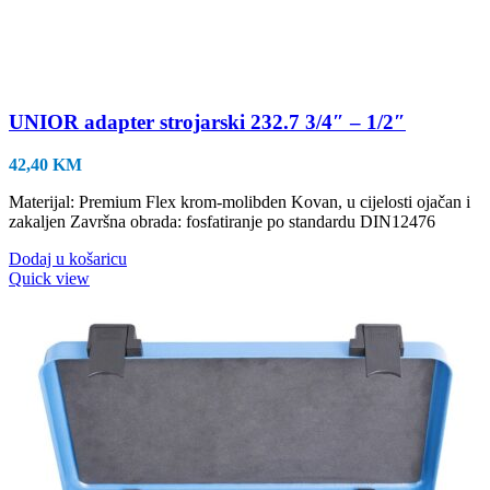
UNIOR adapter strojarski 232.7 3/4″ – 1/2″
42,40
KM
Materijal: Premium Flex krom-molibden Kovan, u cijelosti ojačan i
zakaljen Završna obrada: fosfatiranje po standardu DIN12476
Dodaj u košaricu
Quick view