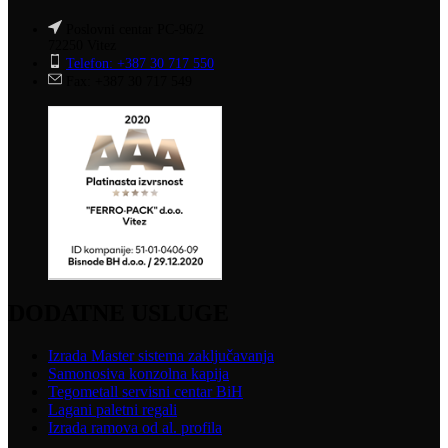
Poslovni centar PC-96/2
72250 Vitez
Telefon: +387 30 717 550
Fax: +387 30 717 549
DODATNE USLUGE
Izrada Master sistema zaključavanja
Samonosiva konzolna kapija
Tegometall servisni centar BiH
Lagani paletni regali
Izrada ramova od al. profila