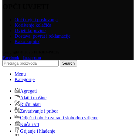
OPĆI UVJETI
Opći uvjeti poslovanja
Korištenje kolačića
Uvjeti kupovine
Dostava, povrat i reklamacije
Kako kupiti?
Copyright © 2025
FERRO-PACK
-
Facebook
Instagram
Search
Menu
Kategorije
Agregati
Alati i mašine
Ručni alati
Zavarivanje i pribor
Odjeća i obuća za rad i slobodno vrijeme
Kuća i vrt
Grijanje i hlađenje