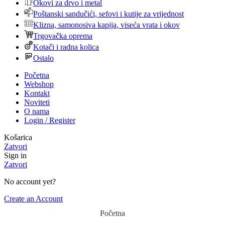
Okovi za drvo i metal
Poštanski sandučići, sefovi i kutije za vrijednost
Klizna, samonosiva kapija, viseća vrata i okov
Trgovačka oprema
Kotači i radna kolica
Ostalo
Početna
Webshop
Kontakt
Noviteti
O nama
Login / Register
Košarica
Zatvori
Sign in
Zatvori
No account yet?
Create an Account
Početna