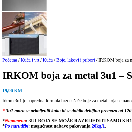
Početna
/
Kuća i vrt
/
Kuća
/
Boje, lakovi i pribori
/
IRKOM boja za me
IRKOM boja za metal 3u1 – S
19,90
KM
Irkom 3u1 je napredna formula brzosušeće boje za metal koja se nanosi 
*
3u1 mora se primijeniti kako bi se dobila debljina premaza od 120 m
*
Napomena
:
3U1 BOJA SE MOŽE RAZRIJEDITI SAMO S R
*
Po narudžb
i
: mogućnost nabave pakovanja
20kg/1
.