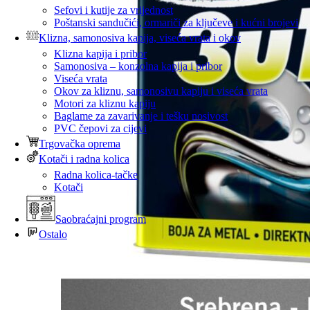
Sefovi i kutije za vrijednost
Poštanski sandučići, ormariči za ključeve i kućni brojevi
Klizna, samonosiva kapija, viseća vrata i okov
Klizna kapija i pribor
Samonosiva – konzolna kapija i pribor
Viseća vrata
Okov za kliznu, samonosivu kapiju i viseća vrata
Motori za kliznu kapiju
Baglame za zavarivanje i tešku nosivost
PVC čepovi za cijevi
Trgovačka oprema
Kotači i radna kolica
Radna kolica-tačke
Kotači
Saobraćajni program
Ostalo