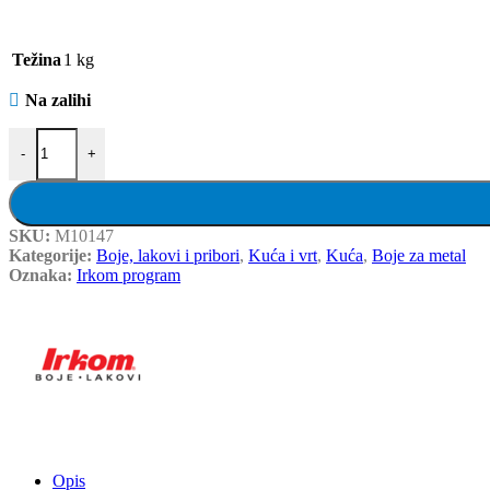
Težina
1 kg
Na zalihi
IRKOM boja za metal 3u1 – Srebrena, RAL 9006 – 1 kg količina
-
+
SKU:
M10147
Kategorije:
Boje, lakovi i pribori
,
Kuća i vrt
,
Kuća
,
Boje za metal
Oznaka:
Irkom program
Opis