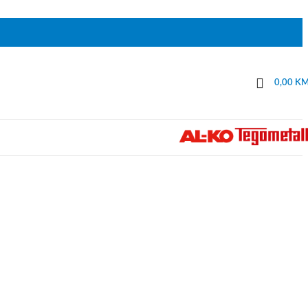
0,00
K