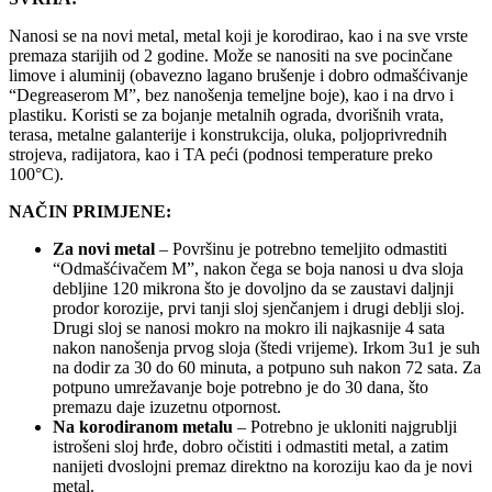
Nanosi se na novi metal, metal koji je korodirao, kao i na sve vrste
premaza starijih od 2 godine. Može se nanositi na sve pocinčane
limove i aluminij (obavezno lagano brušenje i dobro odmašćivanje
“Degreaserom M”, bez nanošenja temeljne boje), kao i na drvo i
plastiku. Koristi se za bojanje metalnih ograda, dvorišnih vrata,
terasa, metalne galanterije i konstrukcija, oluka, poljoprivrednih
strojeva, radijatora, kao i TA peći (podnosi temperature preko
100°C).
NAČIN PRIMJENE:
Za novi metal
– Površinu je potrebno temeljito odmastiti
“Odmašćivačem M”, nakon čega se boja nanosi u dva sloja
debljine 120 mikrona što je dovoljno da se zaustavi daljnji
prodor korozije, prvi tanji sloj sjenčanjem i drugi deblji sloj.
Drugi sloj se nanosi mokro na mokro ili najkasnije 4 sata
nakon nanošenja prvog sloja (štedi vrijeme). Irkom 3u1 je suh
na dodir za 30 do 60 minuta, a potpuno suh nakon 72 sata. Za
potpuno umrežavanje boje potrebno je do 30 dana, što
premazu daje izuzetnu otpornost.
Na korodiranom metalu
– Potrebno je ukloniti najgrublji
istrošeni sloj hrđe, dobro očistiti i odmastiti metal, a zatim
nanijeti dvoslojni premaz direktno na koroziju kao da je novi
metal.