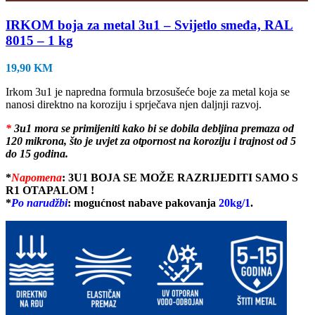
IRKOM boja za metal 3u1 – Svijetlo smeđa, RAL
8015 – 1 kg
19,90
KM
Irkom 3u1 je napredna formula brzosušeće boje za metal koja se
nanosi direktno na koroziju i sprječava njen daljnji razvoj.
*
3u1 mora se primijeniti kako bi se dobila debljina premaza od
120 mikrona, što je uvjet za otpornost na koroziju i trajnost od 5
do 15 godina.
*
Napomena
:
3U1 BOJA SE MOŽE RAZRIJEDITI SAMO S
R1 OTAPALOM !
*
Po narudžbi
: mogućnost nabave pakovanja
20kg/1
.