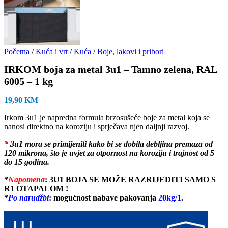
Početna
/
Kuća i vrt
/
Kuća
/
Boje, lakovi i pribori
IRKOM boja za metal 3u1 – Tamno zelena, RAL
6005 – 1 kg
19,90
KM
Irkom 3u1 je napredna formula brzosušeće boje za metal koja se
nanosi direktno na koroziju i sprječava njen daljnji razvoj.
*
3u1 mora se primijeniti kako bi se dobila debljina premaza od
120 mikrona, što je uvjet za otpornost na koroziju i trajnost od 5
do 15 godina.
*
Napomena
:
3U1 BOJA SE MOŽE RAZRIJEDITI SAMO S
R1 OTAPALOM !
*
Po narudžb
i
: mogućnost nabave pakovanja
20kg/1
.