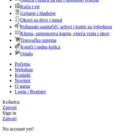
Kuća i vrt
Grijanje i hlađenje
Okovi za drvo i metal
Poštanski sandučići, sefovi i kutije za vrijednost
Klizna, samonosiva kapija, viseća vrata i okov
Trgovačka oprema
Kotači i radna kolica
Ostalo
Početna
Webshop
Kontakt
Noviteti
O nama
Login / Register
Košarica
Zatvori
Sign in
Zatvori
No account yet?