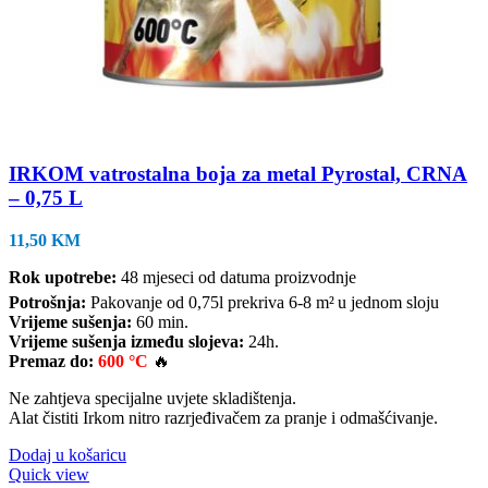
IRKOM vatrostalna boja za metal Pyrostal, CRNA
– 0,75 L
11,50
KM
Rok upotrebe:
48 mjeseci od datuma proizvodnje
Potrošnja:
Pakovanje od 0,75l prekriva 6-8 m²
u jednom sloju
Vrijeme sušenja:
60 min.
Vrijeme sušenja između slojeva:
24h.
Premaz do:
600 °C
🔥
Ne zahtjeva specijalne uvjete skladištenja.
Alat čistiti Irkom nitro razrjeđivačem za pranje i odmašćivanje.
Dodaj u košaricu
Quick view