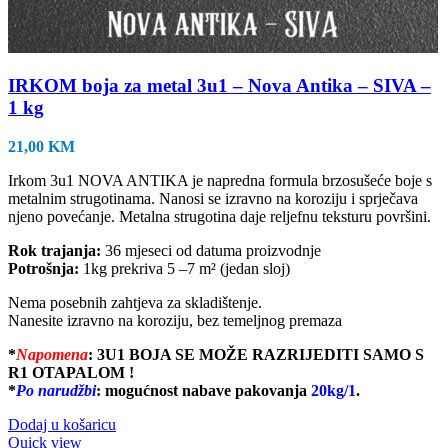
IRKOM boja za metal 3u1 – Nova Antika – SIVA –
1 kg
21,00
KM
Irkom 3u1 NOVA ANTIKA je napredna formula brzosušeće boje s
metalnim strugotinama. Nanosi se izravno na koroziju i sprječava
njeno povećanje. Metalna strugotina daje reljefnu teksturu površini.
Rok trajanja:
36 mjeseci od datuma proizvodnje
Potrošnja:
1kg prekriva 5 –7 m² (jedan sloj)
Nema posebnih zahtjeva za skladištenje.
Nanesite izravno na koroziju, bez temeljnog premaza
*
Napomena
:
3U1 BOJA SE MOŽE RAZRIJEDITI SAMO S
R1 OTAPALOM !
*
Po narudžb
i
: mogućnost nabave pakovanja
20kg/1
.
Dodaj u košaricu
Quick view