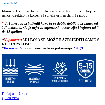
19,90
KM
Irkom 3u1 je napredna formula brzosušeće boje za metal koja se
nanosi direktno na koroziju i sprječava njen daljnji razvoj.
*
3u1 mora se primijeniti kako bi se dobila debljina premaza od
120 mikrona, što je uvjet za otpornost na koroziju i trajnost od 5
do 15 godina.
*
Napomena
:
3U1 BOJA SE MOŽE RAZRIJEDITI SAMO S
R1 OTAPALOM !
*
Po narudžb
i
: mogućnost nabave pakovanja
20kg/1
.
Dodaj u košaricu
Quick view