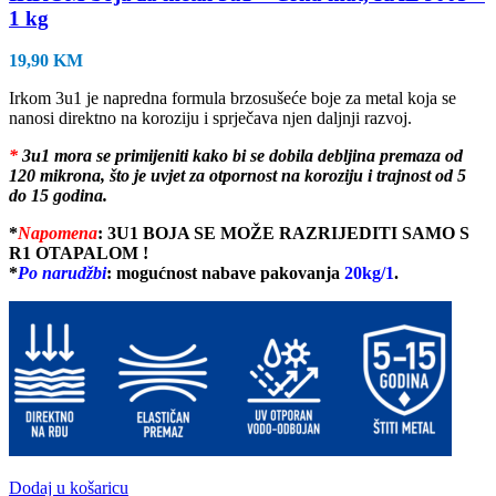
1 kg
19,90
KM
Irkom 3u1 je napredna formula brzosušeće boje za metal koja se
nanosi direktno na koroziju i sprječava njen daljnji razvoj.
*
3u1 mora se primijeniti kako bi se dobila debljina premaza od
120 mikrona, što je uvjet za otpornost na koroziju i trajnost od 5
do 15 godina.
*
Napomena
:
3U1 BOJA SE MOŽE RAZRIJEDITI SAMO S
R1 OTAPALOM !
*
Po narudžb
i
: mogućnost nabave pakovanja
20kg/1
.
Dodaj u košaricu