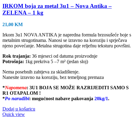
IRKOM boja za metal 3u1 – Nova Antika –
ZELENA – 1 kg
21,00
KM
Irkom 3u1 NOVA ANTIKA je napredna formula brzosušeće boje s
metalnim strugotinama. Nanosi se izravno na koroziju i sprječava
njeno povećanje. Metalna strugotina daje reljefnu teksturu površini.
Rok trajanja:
36 mjeseci od datuma proizvodnje
Potrošnja:
1kg prekriva 5 –7 m² (jedan sloj)
Nema posebnih zahtjeva za skladištenje.
Nanesite izravno na koroziju, bez temeljnog premaza
*
Napomena
:
3U1 BOJA SE MOŽE RAZRIJEDITI SAMO S
R1 OTAPALOM !
*
Po narudžb
i
: mogućnost nabave pakovanja
20kg/1
.
Dodaj u košaricu
Quick view