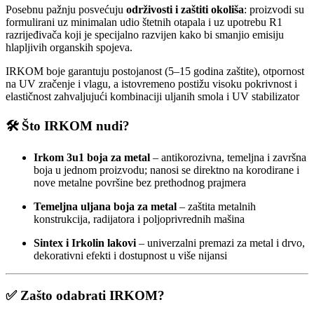
Posebnu pažnju posvećuju
održivosti i zaštiti okoliša
: proizvodi su
formulirani uz minimalan udio štetnih otapala i uz upotrebu R1
razrijeđivača koji je specijalno razvijen kako bi smanjio emisiju
hlapljivih organskih spojeva.
IRKOM boje garantuju postojanost (5–15 godina zaštite), otpornost
na UV zračenje i vlagu, a istovremeno postižu visoku pokrivnost i
elastičnost zahvaljujući kombinaciji uljanih smola i UV stabilizator
🛠️
Što IRKOM nudi?
Irkom 3u1 boja za metal
– anti­korozivna, temeljna i završna
boja u jednom proizvodu; nanosi se direktno na korodirane i
nove metalne površine bez prethodnog prajmera
Temeljna uljana boja za metal
– zaštita metalnih
konstrukcija, radijatora i poljoprivrednih mašina
Sintex i Irkolin lakovi
– univerzalni premazi za metal i drvo,
dekorativni efekti i dostupnost u više nijansi
✅
Zašto odabrati IRKOM?