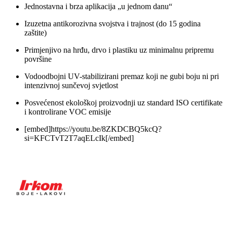
Jednostavna i brza aplikacija „u jednom danu“
Izuzetna antikorozivna svojstva i trajnost (do 15 godina
zaštite)
Primjenjivo na hrđu, drvo i plastiku uz minimalnu pripremu
površine
Vodoodbojni UV-stabilizirani premaz koji ne gubi boju ni pri
intenzivnoj sunčevoj svjetlost
Posvećenost ekološkoj proizvodnji uz standard ISO certifikate
i kontrolirane VOC emisije
[embed]https://youtu.be/8ZKDCBQ5kcQ?
si=KFCTvT2T7aqELcIk[/embed]