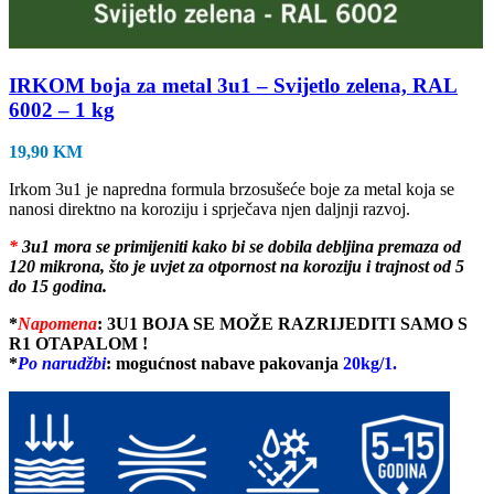
IRKOM boja za metal 3u1 – Svijetlo zelena, RAL
6002 – 1 kg
19,90
KM
Irkom 3u1 je napredna formula brzosušeće boje za metal koja se
nanosi direktno na koroziju i sprječava njen daljnji razvoj.
*
3u1 mora se primijeniti kako bi se dobila debljina premaza od
120 mikrona, što je uvjet za otpornost na koroziju i trajnost od 5
do 15 godina.
*
Napomena
:
3U1 BOJA SE MOŽE RAZRIJEDITI SAMO S
R1 OTAPALOM !
*
Po narudžb
i
: mogućnost nabave pakovanja
20kg/1.