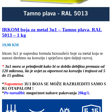
IRKOM boja za metal 3u1 – Tamno plava, RAL
5013 – 1 kg
19,90
KM
Irkom 3u1 je napredna formula brzosušeće boje za metal koja se
nanosi direktno na koroziju i sprječava njen daljnji razvoj.
*
3u1 mora se primijeniti kako bi se dobila debljina premaza od
120 mikrona, što je uvjet za otpornost na koroziju i trajnost od 5
do 15 godina.
*
Napomena
:
3U1 BOJA SE MOŽE RAZRIJEDITI SAMO S
R1 OTAPALOM !
*
Po narudžb
i
: mogućnost nabave pakovanja
20kg/1
.