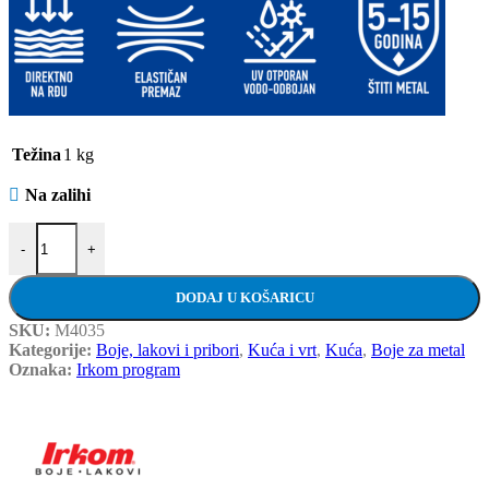
Težina
1 kg
Na zalihi
IRKOM boja za metal 3u1 – Tamno zelena, RAL 6005 – 1 kg količin
-
+
DODAJ U KOŠARICU
SKU:
M4035
Kategorije:
Boje, lakovi i pribori
,
Kuća i vrt
,
Kuća
,
Boje za metal
Oznaka:
Irkom program