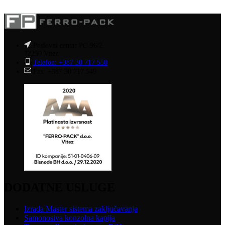
Poslovni centar PC-96/2
72250 Vitez
Telefon: +387 30 717 550
Fax: +387 30 717 549
DODATNE USLUGE
Izrada Master sistema zaključavanja
Samonosiva konzolna kapija