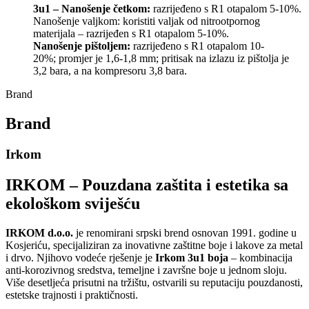
3u1 – Nanošenje četkom:
razrijeđeno s R1 otapalom 5-10%.
Nanošenje valjkom: koristiti valjak od nitrootpornog
materijala – razrijeđen s R1 otapalom 5-10%.
Nanošenje pištoljem:
razrijeđeno s R1 otapalom 10-
20%; promjer je 1,6-1,8 mm; pritisak na izlazu iz pištolja je
3,2 bara, a na kompresoru 3,8 bara.
Brand
Brand
Irkom
IRKOM – Pouzdana zaštita i estetika sa
ekološkom sviješću
IRKOM d.o.o.
je renomirani srpski brend osnovan 1991. godine u
Kosjeriću, specijaliziran za inovativne zaštitne boje i lakove za metal
i drvo. Njihovo vodeće rješenje je
Irkom 3u1 boja
– kombinacija
anti-korozivnog sredstva, temeljne i završne boje u jednom sloju.
Više desetljeća prisutni na tržištu, ostvarili su reputaciju pouzdanosti,
estetske trajnosti i praktičnosti.