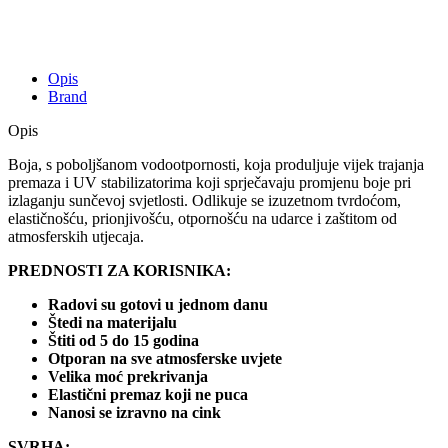
Opis
Brand
Opis
Boja, s poboljšanom vodootpornosti, koja produljuje vijek trajanja
premaza i UV stabilizatorima koji sprječavaju promjenu boje pri
izlaganju sunčevoj svjetlosti. Odlikuje se izuzetnom tvrdoćom,
elastičnošću, prionjivošću, otpornošću na udarce i zaštitom od
atmosferskih utjecaja.
PREDNOSTI ZA KORISNIKA:
Radovi su gotovi u jednom danu
Štedi na materijalu
Štiti od 5 do 15 godina
Otporan na sve atmosferske uvjete
Velika moć prekrivanja
Elastični premaz koji ne puca
Nanosi se izravno na cink
SVRHA: