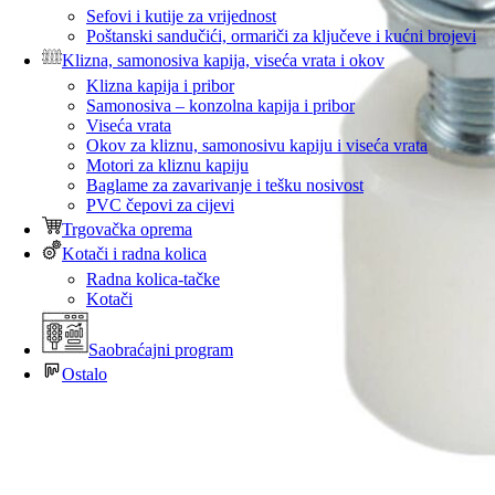
Sefovi i kutije za vrijednost
Poštanski sandučići, ormariči za ključeve i kućni brojevi
Klizna, samonosiva kapija, viseća vrata i okov
Klizna kapija i pribor
Samonosiva – konzolna kapija i pribor
Viseća vrata
Okov za kliznu, samonosivu kapiju i viseća vrata
Motori za kliznu kapiju
Baglame za zavarivanje i tešku nosivost
PVC čepovi za cijevi
Trgovačka oprema
Kotači i radna kolica
Radna kolica-tačke
Kotači
Saobraćajni program
Ostalo