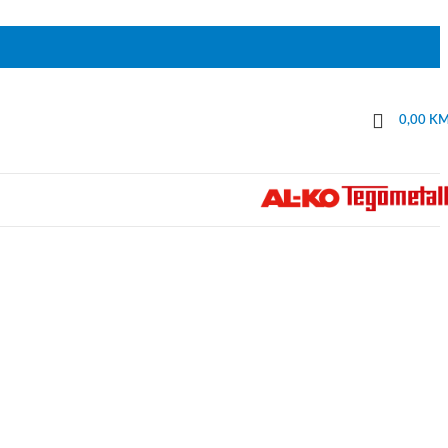
0,00
K