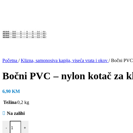
Početna
/
Klizna, samonosiva kapija, viseća vrata i okov
/
Bočni PVC –
Bočni PVC – nylon kotač za kli
6,90
KM
Težina
0,2 kg
Na zalihi
Bočni PVC - nylon kotač za kliznu kapiju, fi 40 x 45 mm, bijeli količ
-
+