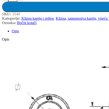
SKU:
3540
Kategorije:
Klizna kapija i pribor
,
Klizna, samonosiva kapija, viseća 
Oznaka:
Bočni kotači
Opis
Opis