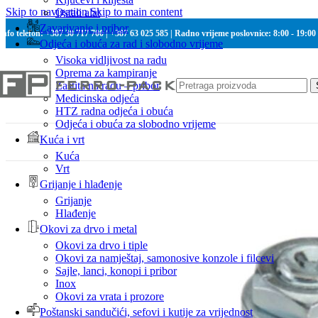
Skip to navigation
Skip to main content
Ostali alat
Zavarivanje i pribor
Info telefon: +387 30 717 700 | +387 63 025 585 | Radno vrijeme poslovnice: 8:00 - 19:00
Odjeća i obuća za rad i slobodno vrijeme
Visoka vidljivost na radu
Oprema za kampiranje
Zaštita na radu – pribor
Medicinska odjeća
HTZ radna odjeća i obuća
Odjeća i obuća za slobodno vrijeme
Kuća i vrt
Kuća
Vrt
Grijanje i hlađenje
Grijanje
Hlađenje
Okovi za drvo i metal
Okovi za drvo i tiple
Okovi za namještaj, samonosive konzole i filcevi
Sajle, lanci, konopi i pribor
Inox
Okovi za vrata i prozore
Poštanski sandučići, sefovi i kutije za vrijednost