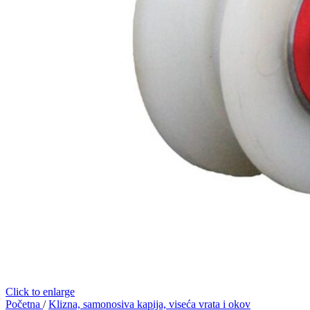
Click to enlarge
Početna
/
Klizna, samonosiva kapija, viseća vrata i okov