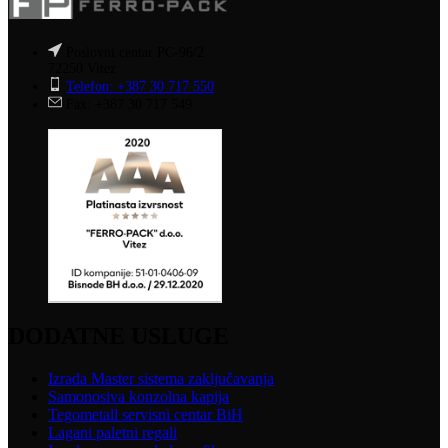
Poslovni centar PC-96/2
72250 Vitez
Telefon: +387 30 717 550
Fax: +387 30 717 549
DODATNE USLUGE
Izrada Master sistema zaključavanja
Samonosiva konzolna kapija
Tegometall servisni centar BiH
Lagani paletni regali