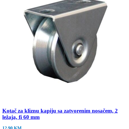
Kotač za kliznu kapiju sa zatvorenim nosačem, 2
ležaja, fi 60 mm
12,90
KM