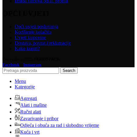
Izrada ramova od al. profila
OPĆI UVJETI
Opći uvjeti poslovanja
Korištenje kolačića
Uvjeti kupovine
Dostava, povrat i reklamacije
Kako kupiti?
Copyright © 2025
FERRO-PACK
-
Facebook
Instagram
Search
Menu
Kategorije
Agregati
Alati i mašine
Ručni alati
Zavarivanje i pribor
Odjeća i obuća za rad i slobodno vrijeme
Kuća i vrt