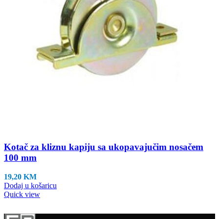
Kotač za kliznu kapiju sa ukopavajučim nosačem
100 mm
19,20
KM
Dodaj u košaricu
Quick view