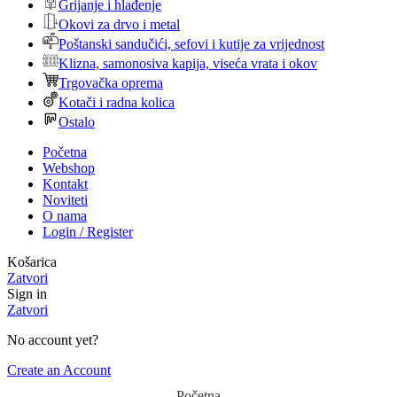
Grijanje i hlađenje
Okovi za drvo i metal
Poštanski sandučići, sefovi i kutije za vrijednost
Klizna, samonosiva kapija, viseća vrata i okov
Trgovačka oprema
Kotači i radna kolica
Ostalo
Početna
Webshop
Kontakt
Noviteti
O nama
Login / Register
Košarica
Zatvori
Sign in
Zatvori
No account yet?
Create an Account
Početna