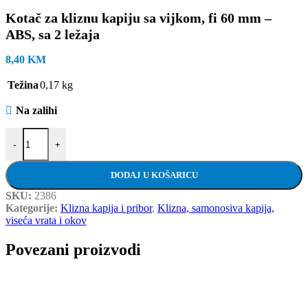
Kotač za kliznu kapiju sa vijkom, fi 60 mm –
ABS, sa 2 ležaja
8,40
KM
Težina
0,17 kg
Na zalihi
Kotač za kliznu kapiju sa vijkom, fi 60 mm - ABS, sa 2 ležaja količin
-
+
DODAJ U KOŠARICU
SKU:
2386
Kategorije:
Klizna kapija i pribor
,
Klizna, samonosiva kapija,
viseća vrata i okov
Povezani proizvodi