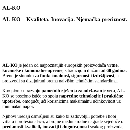
AL-KO
AL-KO – Kvaliteta. Inovacija. Njemačka
preciznost.
AL-KO
je jedan od najpoznatijih europskih proizvođača
vrtne,
kućanske i komunalne opreme
, s tradicijom dužom od
60 godina
.
Brend je sinonim za
funkcionalnost, sigurnost i izdržljivost
, a
proizvodi su dizajnirani prema najvišim tehničkim standardima.
Kao pionir u razvoju
pametnih rješenja za održavanje vrta
, AL-
KO se posebno ističe po spoju
napredne tehnologije i praktične
upotrebe
, omogućujući korisnicima maksimalnu učinkovitost uz
minimalan napor.
Njihovi uređaji osmišljeni su kako bi zadovoljili potrebe i hobi
vrtlara i profesionalaca, a brojne međunarodne nagrade svjedoče o
predanosti kvaliteti, inovaciji i dugotrajnosti
svakog proizvoda,