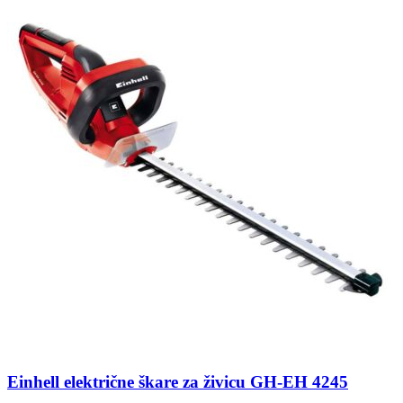
Einhell električne škare za živicu GH-EH 4245