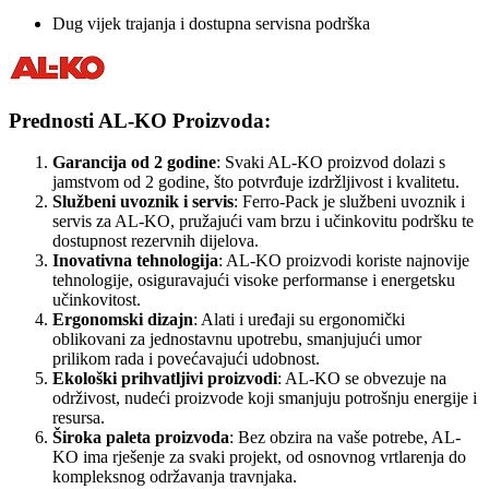
Dug vijek trajanja i dostupna servisna podrška
Prednosti AL-KO Proizvoda:
Garancija od 2 godine
: Svaki AL-KO proizvod dolazi s
jamstvom od 2 godine, što potvrđuje izdržljivost i kvalitetu.
Službeni uvoznik i servis
: Ferro-Pack je službeni uvoznik i
servis za AL-KO, pružajući vam brzu i učinkovitu podršku te
dostupnost rezervnih dijelova.
Inovativna tehnologija
: AL-KO proizvodi koriste najnovije
tehnologije, osiguravajući visoke performanse i energetsku
učinkovitost.
Ergonomski dizajn
: Alati i uređaji su ergonomički
oblikovani za jednostavnu upotrebu, smanjujući umor
prilikom rada i povećavajući udobnost.
Ekološki prihvatljivi proizvodi
: AL-KO se obvezuje na
održivost, nudeći proizvode koji smanjuju potrošnju energije i
resursa.
Široka paleta proizvoda
: Bez obzira na vaše potrebe, AL-
KO ima rješenje za svaki projekt, od osnovnog vrtlarenja do
kompleksnog održavanja travnjaka.