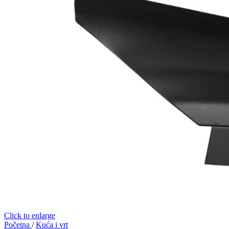
Click to enlarge
Početna
/
Kuća i vrt