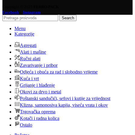
Copyright © 2025
FERRO-PACK
-
Facebook
Instagram
Search
Menu
Kategorije
Agregati
Alati i mašine
Ručni alati
Zavarivanje i pribor
Odjeća i obuća za rad i slobodno vrijeme
Kuća i vrt
Grijanje i hlađenje
Okovi za drvo i metal
Poštanski sandučići, sefovi i kutije za vrijednost
Klizna, samonosiva kapija, viseća vrata i okov
Trgovačka oprema
Kotači i radna kolica
Ostalo