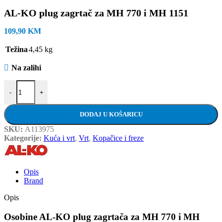
AL-KO plug zagrtač za MH 770 i MH 1151
109,90
KM
Težina
4,45 kg
Na zalihi
AL-KO plug zagrtač za MH 770 i MH 1151 količina
-
+
DODAJ U KOŠARICU
SKU:
A113975
Kategorije:
Kuća i vrt
,
Vrt
,
Kopačice i freze
Opis
Brand
Opis
Osobine AL-KO plug zagrtača za MH 770 i MH