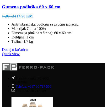
Gumena podloška 60 x 60 cm
Izvorna
Trenutna
14,90
KM
17,90
KM
cijena
cijena
Anti-vibracijska podloga za zvučnu izolaciju
bila
je:
Materijal: Guma 100%
je:
14,90 KM.
Dimenzija (dužina x širina): 60 x 60 cm
17,90 KM.
Debljina: 1 cm
Težina: 1,7 kg
Dodaj u košaricu
Quick view
Poslovni centar PC-96/2
72250 Vitez
Telefon: +387 30 717 550
Fax: +387 30 717 549