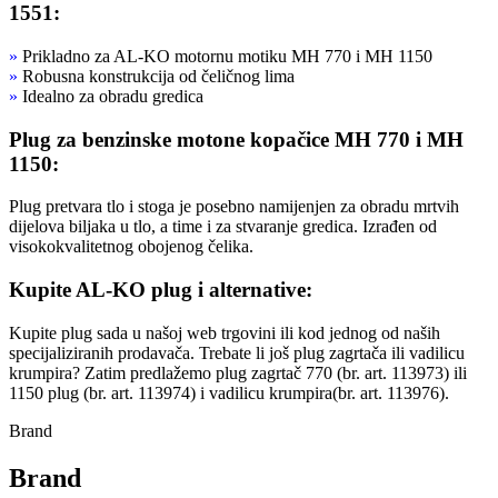
1551:
»
Prikladno za AL-KO motornu motiku MH 770 i MH 1150
»
Robusna konstrukcija od čeličnog lima
»
Idealno za obradu gredica
Plug za benzinske motone kopačice MH 770 i MH
1150:
Plug pretvara tlo i stoga je posebno namijenjen za obradu mrtvih
dijelova biljaka u tlo, a time i za stvaranje gredica. Izrađen od
visokokvalitetnog obojenog čelika.
Kupite AL-KO plug i alternative:
Kupite plug sada u našoj web trgovini ili kod jednog od naših
specijaliziranih prodavača. Trebate li još plug zagrtača ili vadilicu
krumpira? Zatim predlažemo plug zagrtač 770 (br. art. 113973) ili
1150 plug (br. art. 113974) i vadilicu krumpira(br. art. 113976).
Brand
Brand