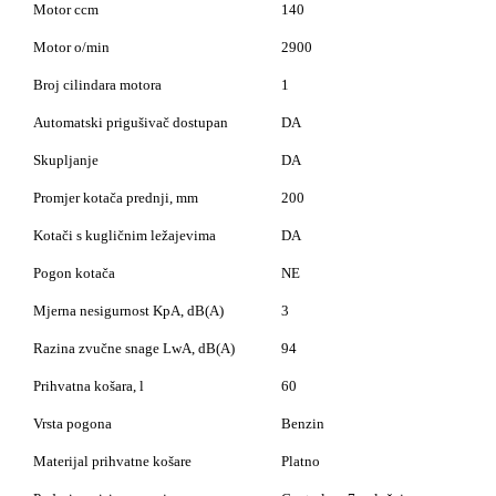
Motor ccm
140
Motor o/min
2900
Broj cilindara motora
1
Automatski prigušivač dostupan
DA
Skupljanje
DA
Promjer kotača prednji, mm
200
Kotači s kugličnim ležajevima
DA
Pogon kotača
NE
Mjerna nesigurnost KpA, dB(A)
3
Razina zvučne snage LwA, dB(A)
94
Prihvatna košara, l
60
Vrsta pogona
Benzin
Materijal prihvatne košare
Platno