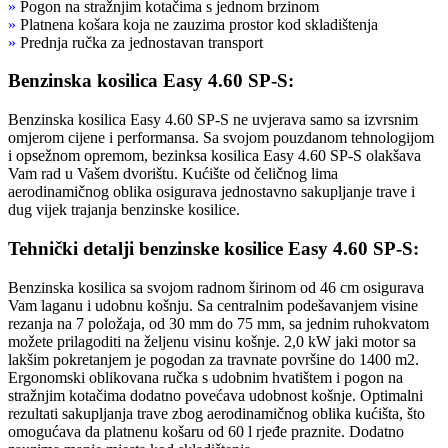
»
Pogon na stražnjim kotačima s jednom brzinom
»
Platnena košara koja ne zauzima prostor kod skladištenja
»
Prednja ručka za jednostavan transport
Benzinska kosilica Easy 4.60 SP-S:
Benzinska kosilica Easy 4.60 SP-S ne uvjerava samo sa izvrsnim
omjerom cijene i performansa. Sa svojom pouzdanom tehnologijom
i opsežnom opremom, bezinksa kosilica Easy 4.60 SP-S olakšava
Vam rad u Vašem dvorištu. Kućište od čeličnog lima
aerodinamičnog oblika osigurava jednostavno sakupljanje trave i
dug vijek trajanja benzinske kosilice.
Tehnički detalji benzinske kosilice Easy 4.60 SP-S:
Benzinska kosilica sa svojom radnom širinom od 46 cm osigurava
Vam laganu i udobnu košnju. Sa centralnim podešavanjem visine
rezanja na 7 položaja, od 30 mm do 75 mm, sa jednim ruhokvatom
možete prilagoditi na željenu visinu košnje. 2,0 kW jaki motor sa
lakšim pokretanjem je pogodan za travnate površine do 1400 m2.
Ergonomski oblikovana ručka s udobnim hvatištem i pogon na
stražnjim kotačima dodatno povećava udobnost košnje. Optimalni
rezultati sakupljanja trave zbog aerodinamičnog oblika kućišta, što
omogućava da platnenu košaru od 60 l rjeđe praznite. Dodatno