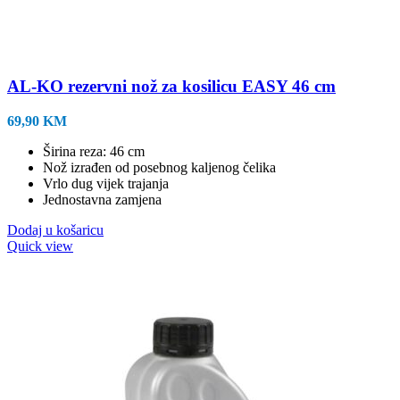
AL-KO rezervni nož za kosilicu EASY 46 cm
69,90
KM
Širina reza: 46 cm
Nož izrađen od posebnog kaljenog čelika
Vrlo dug vijek trajanja
Jednostavna zamjena
Dodaj u košaricu
Quick view