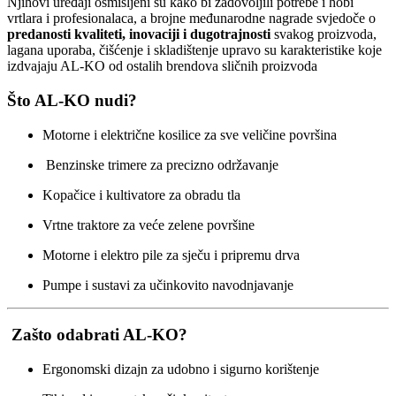
Njihovi uređaji osmišljeni su kako bi zadovoljili potrebe i hobi
vrtlara i profesionalaca, a brojne međunarodne nagrade svjedoče o
predanosti kvaliteti, inovaciji i dugotrajnosti
svakog proizvoda,
lagana uporaba, čišćenje i skladištenje upravo su karakteristike koje
izdvajaju AL-KO od ostalih brendova sličnih proizvoda
Što AL-KO nudi?
Motorne i električne kosilice za sve veličine površina
Benzinske trimere za precizno održavanje
Kopačice i kultivatore za obradu tla
Vrtne traktore za veće zelene površine
Motorne i elektro pile za sječu i pripremu drva
Pumpe i sustavi za učinkovito navodnjavanje
Zašto odabrati AL-KO?
Ergonomski dizajn za udobno i sigurno korištenje