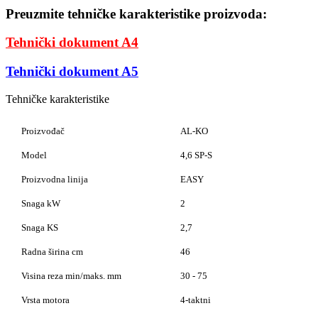
Preuzmite tehničke karakteristike proizvoda:
Tehnički dokument A4
Tehnički dokument A5
Tehničke karakteristike
Proizvođač
AL-KO
Model
4,6 SP-S
Proizvodna linija
EASY
Snaga kW
2
Snaga KS
2,7
Radna širina cm
46
Visina reza min/maks. mm
30 - 75
Vrsta motora
4-taktni