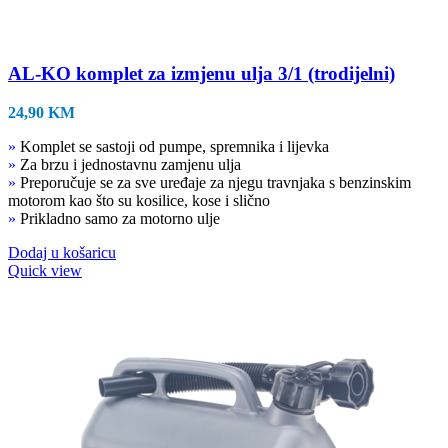
AL-KO komplet za izmjenu ulja 3/1 (trodijelni)
24,90
KM
»
Komplet se sastoji od pumpe, spremnika i lijevka
»
Za brzu i jednostavnu zamjenu ulja
»
Preporučuje se za sve uređaje za njegu travnjaka s benzinskim
motorom kao što su kosilice, kose i slično
»
Prikladno samo za motorno ulje
Dodaj u košaricu
Quick view