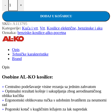
AL-KO benzinska kosilica 4.6 SP-S Easy - samohodna 2u1 količina
-
+
DODAJ U KOŠARICU
SKU:
A113795
Kategorije:
Kuća i vrt
,
Vrt
,
Kosilice električne, benzinske i aku
Oznaka:
benziske-kosilice-alko-pocetna
Opis
Tehničke karakteristike
Brand
Opis
Osobine AL-KO kosilice:
»
Centralno podešavanje visine rezanja sa jednim zahvatom
»
Optimalni rezultati košnje i sakupljanja zbog aerodinamičnog
oblika kućišta
»
Ergonomski oblikovana ručka s udobnim hvatištem za neumorni
rad
»
Pogonski kotač s kugličnim ležajem za lak napredak