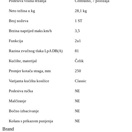
Podesiva visina rezanja
Centralno, 7 položaja
Neto težina u kg
28,1 kg
Broj noževa
1 ST
Brzina naprijed maks.km/h
3,5
Funkcija
2u1
Razina zvučnog tlaka LpA DB(A)
81
Kućište, materijal
Čelik
Promjer kotača straga, mm
250
Varijanta kućišta kosilice
Classic
Podesiva ručka
NE
Malčiranje
NE
Bočno izbacivanje
NE
Košara s prikazom punjenja
NE
Brand