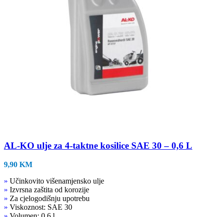
AL-KO ulje za 4-taktne kosilice SAE 30 – 0,6 L
9,90
KM
»
Učinkovito višenamjensko ulje
»
Izvrsna zaštita od korozije
»
Za cjelogodišnju upotrebu
»
Viskoznost: SAE 30
»
Volumen: 0,6 l