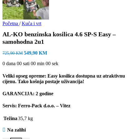
Početna
/
Kuća i vrt
AL-KO benzinska kosilica 4.6 SP-S Easy –
samohodna 2u1
Izvorna
Trenutna
549,90
KM
725,90
KM
cijena
cijena
0
dana
00
sati
00
min
00
sek
bila
je:
je:
549,90 KM.
725,90 KM.
Veliki opseg opreme: Easy kosilica dostupna uz atraktivnu
cijenu. Tako košnja postaje uživancija!
GARANCIJA: 2 godine
Servis: Ferro-Pack d.o.o. – Vitez
Težina
35,7 kg
Na zalihi