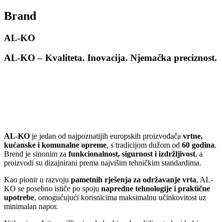
Brand
AL-KO
AL-KO – Kvaliteta. Inovacija. Njemačka
preciznost.
AL-KO
je jedan od najpoznatijih europskih proizvođača
vrtne,
kućanske i komunalne opreme
, s tradicijom dužom od
60 godina
.
Brend je sinonim za
funkcionalnost, sigurnost i izdržljivost
, a
proizvodi su dizajnirani prema najvišim tehničkim standardima.
Kao pionir u razvoju
pametnih rješenja za održavanje vrta
, AL-
KO se posebno ističe po spoju
napredne tehnologije i praktične
upotrebe
, omogućujući korisnicima maksimalnu učinkovitost uz
minimalan napor.