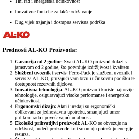
Tihi rad i energetska učinkovitost
Inovativne funkcije za lakše održavanje
Dug vijek trajanja i dostupna servisna podrška
Prednosti AL-KO Proizvoda:
Garancija od 2 godine
: Svaki AL-KO proizvod dolazi s
jamstvom od 2 godine, što potvrđuje izdržljivost i kvalitetu.
Službeni uvoznik i servis
: Ferro-Pack je službeni uvoznik i
servis za AL-KO, pružajući vam brzu i učinkovitu podršku te
dostupnost rezervnih dijelova.
Inovativna tehnologija
: AL-KO proizvodi koriste najnovije
tehnologije, osiguravajući visoke performanse i energetsku
učinkovitost.
Ergonomski dizajn
: Alati i uređaji su ergonomički
oblikovani za jednostavnu upotrebu, smanjujući umor
prilikom rada i povećavajući udobnost.
Ekološki prihvatljivi proizvodi
: AL-KO se obvezuje na
održivost, nudeći proizvode koji smanjuju potrošnju energije i
resursa.