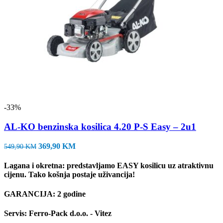
-33%
AL-KO benzinska kosilica 4.20 P-S Easy – 2u1
Izvorna
Trenutna
369,90
KM
549,90
KM
cijena
cijena
bila
je:
Lagana i okretna: predstavljamo EASY kosilicu uz atraktivnu
je:
369,90 KM.
cijenu. Tako košnja postaje uživancija!
549,90 KM.
GARANCIJA: 2 godine
Servis: Ferro-Pack d.o.o. - Vitez