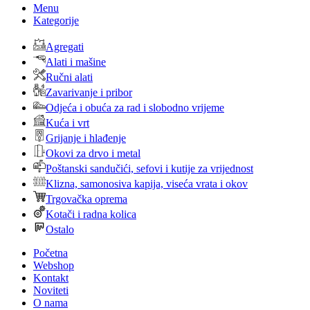
Menu
Kategorije
Agregati
Alati i mašine
Ručni alati
Zavarivanje i pribor
Odjeća i obuća za rad i slobodno vrijeme
Kuća i vrt
Grijanje i hlađenje
Okovi za drvo i metal
Poštanski sandučići, sefovi i kutije za vrijednost
Klizna, samonosiva kapija, viseća vrata i okov
Trgovačka oprema
Kotači i radna kolica
Ostalo
Početna
Webshop
Kontakt
Noviteti
O nama