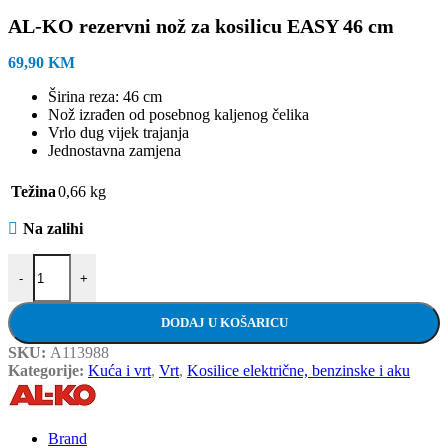
AL-KO rezervni nož za kosilicu EASY 46 cm
69,90
KM
Širina reza: 46 cm
Nož izrađen od posebnog kaljenog čelika
Vrlo dug vijek trajanja
Jednostavna zamjena
Težina
0,66 kg
Na zalihi
AL-KO rezervni nož za kosilicu EASY 46 cm količina
-
+
DODAJ U KOŠARICU
SKU:
A113988
Kategorije:
Kuća i vrt
,
Vrt
,
Kosilice električne, benzinske i aku
Brand