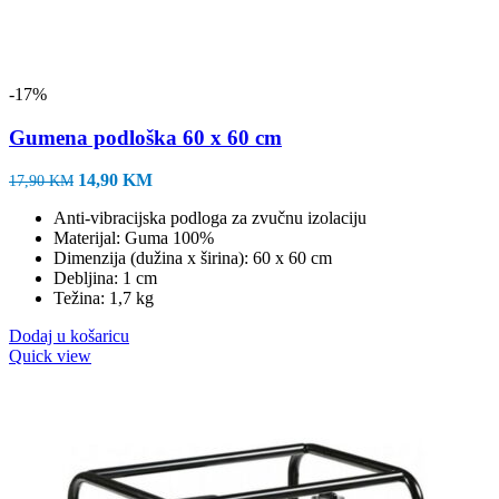
-17%
Gumena podloška 60 x 60 cm
Izvorna
Trenutna
14,90
KM
17,90
KM
cijena
cijena
Anti-vibracijska podloga za zvučnu izolaciju
bila
je:
Materijal: Guma 100%
je:
14,90 KM.
Dimenzija (dužina x širina): 60 x 60 cm
17,90 KM.
Debljina: 1 cm
Težina: 1,7 kg
Dodaj u košaricu
Quick view