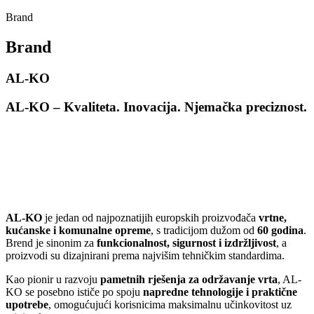
Brand
Brand
AL-KO
AL-KO – Kvaliteta. Inovacija. Njemačka
preciznost.
AL-KO
je jedan od najpoznatijih europskih proizvođača
vrtne,
kućanske i komunalne opreme
, s tradicijom dužom od
60 godina
.
Brend je sinonim za
funkcionalnost, sigurnost i izdržljivost
, a
proizvodi su dizajnirani prema najvišim tehničkim standardima.
Kao pionir u razvoju
pametnih rješenja za održavanje vrta
, AL-
KO se posebno ističe po spoju
napredne tehnologije i praktične
upotrebe
, omogućujući korisnicima maksimalnu učinkovitost uz