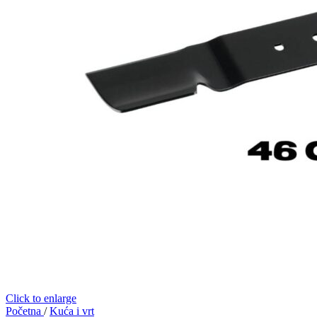
Click to enlarge
Početna
/
Kuća i vrt