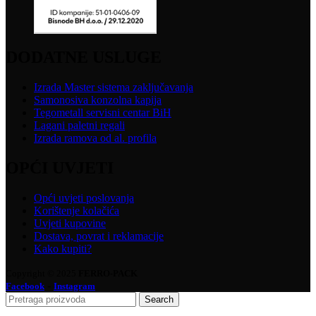
DODATNE USLUGE
Izrada Master sistema zaključavanja
Samonosiva konzolna kapija
Tegometall servisni centar BiH
Lagani paletni regali
Izrada ramova od al. profila
OPĆI UVJETI
Opći uvjeti poslovanja
Korištenje kolačića
Uvjeti kupovine
Dostava, povrat i reklamacije
Kako kupiti?
Copyright © 2025
FERRO-PACK
-
Facebook
Instagram
Search