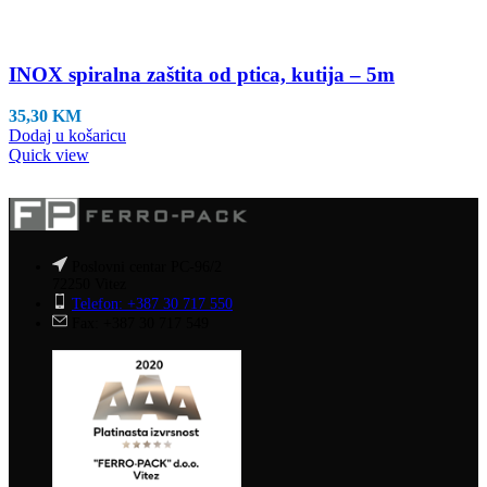
INOX spiralna zaštita od ptica, kutija – 5m
35,30
KM
Dodaj u košaricu
Quick view
Poslovni centar PC-96/2
72250 Vitez
Telefon: +387 30 717 550
Fax: +387 30 717 549