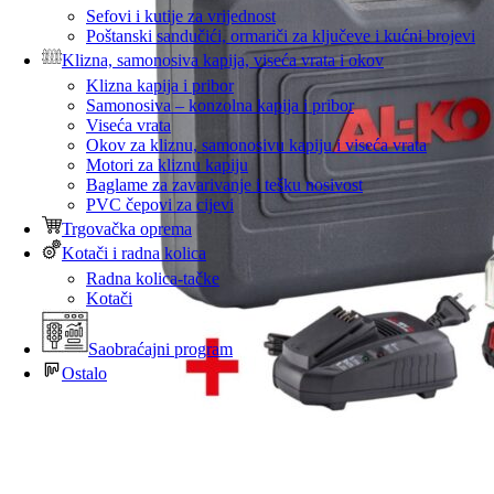
Sefovi i kutije za vrijednost
Poštanski sandučići, ormariči za ključeve i kućni brojevi
Klizna, samonosiva kapija, viseća vrata i okov
Klizna kapija i pribor
Samonosiva – konzolna kapija i pribor
Viseća vrata
Okov za kliznu, samonosivu kapiju i viseća vrata
Motori za kliznu kapiju
Baglame za zavarivanje i tešku nosivost
PVC čepovi za cijevi
Trgovačka oprema
Kotači i radna kolica
Radna kolica-tačke
Kotači
Saobraćajni program
Ostalo