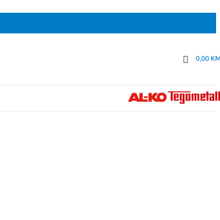
0,00
K