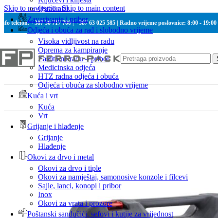
Skip to navigation
Skip to main content
Ostali alat
Zavarivanje i pribor
Info telefon: +387 30 717 700 | +387 63 025 585 | Radno vrijeme poslovnice: 8:00 - 19:00
Odjeća i obuća za rad i slobodno vrijeme
Visoka vidljivost na radu
Oprema za kampiranje
Zaštita na radu – pribor
Medicinska odjeća
HTZ radna odjeća i obuća
Odjeća i obuća za slobodno vrijeme
Kuća i vrt
Kuća
Vrt
Grijanje i hlađenje
Grijanje
Hlađenje
Okovi za drvo i metal
Okovi za drvo i tiple
Okovi za namještaj, samonosive konzole i filcevi
Sajle, lanci, konopi i pribor
Inox
Okovi za vrata i prozore
Poštanski sandučići, sefovi i kutije za vrijednost