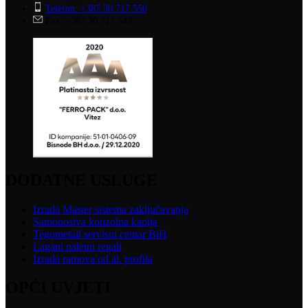
Telefon: +387 30 717 550
Fax: +387 30 717 549
DODATNE USLUGE
Izrada Master sistema zaključavanja
Samonosiva konzolna kapija
Tegometall servisni centar BiH
Lagani paletni regali
Izrada ramova od al. profila
OPĆI UVJETI