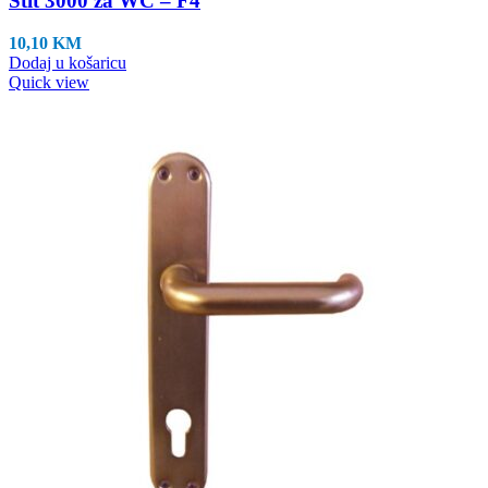
Štit 3000 za WC – F4
10,10
KM
Dodaj u košaricu
Quick view