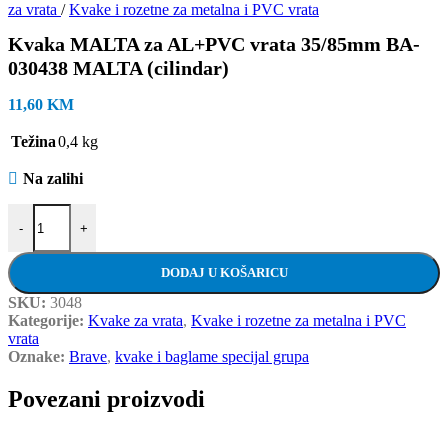
za vrata
/
Kvake i rozetne za metalna i PVC vrata
Kvaka MALTA za AL+PVC vrata 35/85mm BA-
030438 MALTA (cilindar)
11,60
KM
Težina
0,4 kg
Na zalihi
Kvaka MALTA za AL+PVC vrata 35/85mm BA-030438 MALTA (cilin
-
+
DODAJ U KOŠARICU
SKU:
3048
Kategorije:
Kvake za vrata
,
Kvake i rozetne za metalna i PVC
vrata
Oznake:
Brave
,
kvake i baglame specijal grupa
Povezani proizvodi