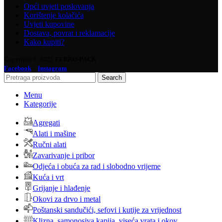
Opći uvjeti poslovanja
Korištenje kolačića
Uvjeti kupovine
Dostava, povrat i reklamacije
Kako kupiti?
Copyright © 2025
FERRO-PACK
-
Facebook
Instagram
Search
Menu
Kategorije
Agregati
Alati i mašine
Ručni alati
Zavarivanje i pribor
Odjeća i obuća za rad i slobodno vrijeme
Kuća i vrt
Grijanje i hlađenje
Okovi za drvo i metal
Poštanski sandučići, sefovi i kutije za vrijednost
Klizna, samonosiva kapija, viseća vrata i okov