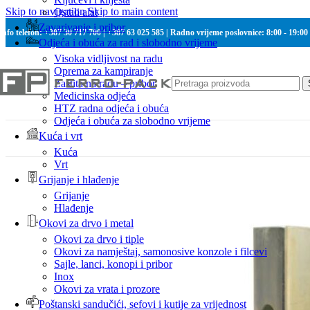
Skip to navigation
Skip to main content
Ostali alat
Zavarivanje i pribor
Info telefon: +387 30 717 700 | +387 63 025 585 | Radno vrijeme poslovnice: 8:00 - 19:00
Odjeća i obuća za rad i slobodno vrijeme
Visoka vidljivost na radu
Oprema za kampiranje
Zaštita na radu – pribor
Medicinska odjeća
HTZ radna odjeća i obuća
Odjeća i obuća za slobodno vrijeme
Kuća i vrt
Kuća
Vrt
Grijanje i hlađenje
Grijanje
Hlađenje
Okovi za drvo i metal
Okovi za drvo i tiple
Okovi za namještaj, samonosive konzole i filcevi
Sajle, lanci, konopi i pribor
Inox
Okovi za vrata i prozore
Poštanski sandučići, sefovi i kutije za vrijednost