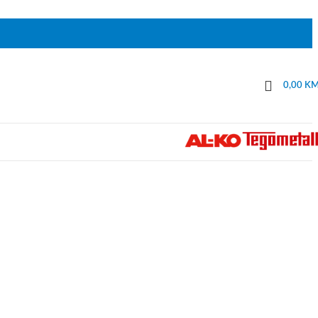
0,00
K