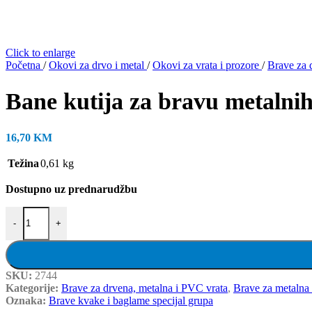
Click to enlarge
Početna
/
Okovi za drvo i metal
/
Okovi za vrata i prozore
/
Brave za 
Bane kutija za bravu metalnih
16,70
KM
Težina
0,61 kg
Dostupno uz prednarudžbu
Bane kutija za bravu metalnih vrata 2,5 cm, 40 x 40 x 290 mm količi
-
+
SKU:
2744
Kategorije:
Brave za drvena, metalna i PVC vrata
,
Brave za metalna 
Oznaka:
Brave kvake i baglame specijal grupa