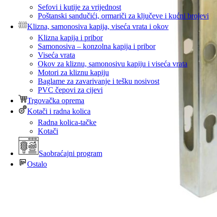
Sefovi i kutije za vrijednost
Poštanski sandučići, ormariči za ključeve i kućni brojevi
Klizna, samonosiva kapija, viseća vrata i okov
Klizna kapija i pribor
Samonosiva – konzolna kapija i pribor
Viseća vrata
Okov za kliznu, samonosivu kapiju i viseća vrata
Motori za kliznu kapiju
Baglame za zavarivanje i tešku nosivost
PVC čepovi za cijevi
Trgovačka oprema
Kotači i radna kolica
Radna kolica-tačke
Kotači
Saobraćajni program
Ostalo