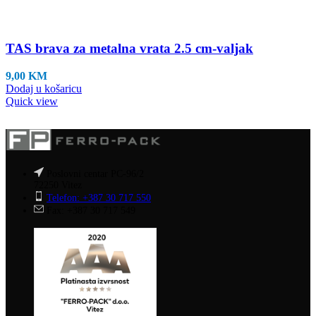
TAS brava za metalna vrata 2.5 cm-valjak
9,00
KM
Dodaj u košaricu
Quick view
Poslovni centar PC-96/2
72250 Vitez
Telefon: +387 30 717 550
Fax: +387 30 717 549