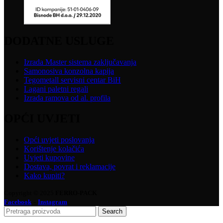
DODATNE USLUGE
Izrada Master sistema zaključavanja
Samonosiva konzolna kapija
Tegometall servisni centar BiH
Lagani paletni regali
Izrada ramova od al. profila
OPĆI UVJETI
Opći uvjeti poslovanja
Korištenje kolačića
Uvjeti kupovine
Dostava, povrat i reklamacije
Kako kupiti?
Copyright © 2025
FERRO-PACK
-
Facebook
Instagram
Search