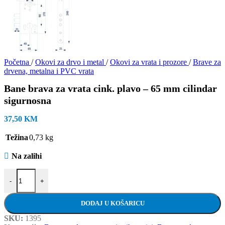
Početna
/
Okovi za drvo i metal
/
Okovi za vrata i prozore
/
Brave za
drvena, metalna i PVC vrata
Bane brava za vrata cink. plavo – 65 mm cilindar
sigurnosna
37,50
KM
Težina
0,73 kg
Na zalihi
Bane brava za vrata cink. plavo - 65 mm cilindar sigurnosna količina
-
+
DODAJ U KOŠARICU
SKU:
1395