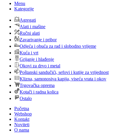
Menu
Kategorije
Agregati
Alati i mašine
Ručni alati
Zavarivanje i pribor
Odjeća i obuća za rad i slobodno vrijeme
Kuća i vrt
Grijanje i hlađenje
Okovi za drvo i metal
Poštanski sandučići, sefovi i kutije za vrijednost
Klizna, samonosiva kapija, viseća vrata i okov
Trgovačka oprema
Kotači i radna kolica
Ostalo
Početna
Webshop
Kontakt
Noviteti
O nama