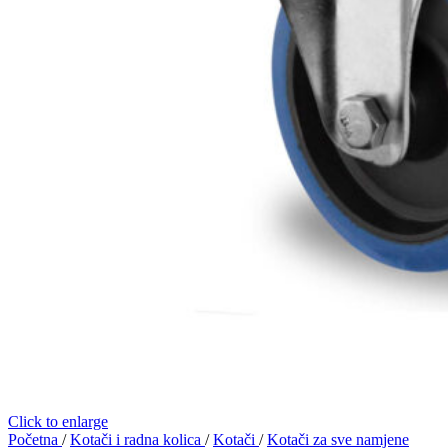
Click to enlarge
Početna
/
Kotači i radna kolica
/
Kotači
/
Kotači za sve namjene