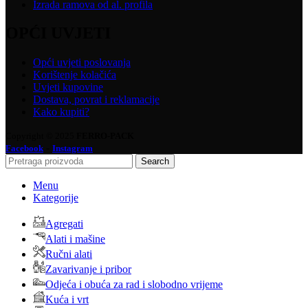
Izrada ramova od al. profila
OPĆI UVJETI
Opći uvjeti poslovanja
Korištenje kolačića
Uvjeti kupovine
Dostava, povrat i reklamacije
Kako kupiti?
Copyright © 2025
FERRO-PACK
-
Facebook
Instagram
Search
Menu
Kategorije
Agregati
Alati i mašine
Ručni alati
Zavarivanje i pribor
Odjeća i obuća za rad i slobodno vrijeme
Kuća i vrt