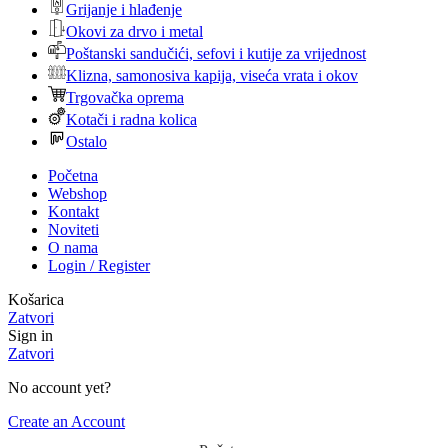
Grijanje i hlađenje
Okovi za drvo i metal
Poštanski sandučići, sefovi i kutije za vrijednost
Klizna, samonosiva kapija, viseća vrata i okov
Trgovačka oprema
Kotači i radna kolica
Ostalo
Početna
Webshop
Kontakt
Noviteti
O nama
Login / Register
Košarica
Zatvori
Sign in
Zatvori
No account yet?
Create an Account