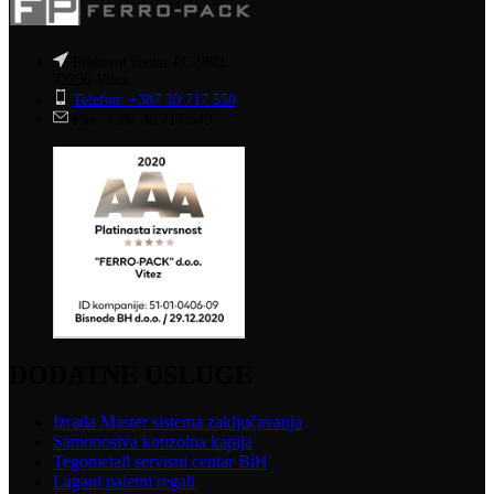
Poslovni centar PC-96/2
72250 Vitez
Telefon: +387 30 717 550
Fax: +387 30 717 549
DODATNE USLUGE
Izrada Master sistema zaključavanja
Samonosiva konzolna kapija
Tegometall servisni centar BiH
Lagani paletni regali