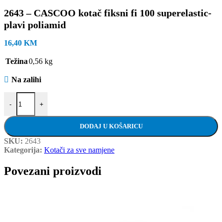
2643 – CASCOO kotač fiksni fi 100 superelastic-
plavi poliamid
16,40
KM
Težina
0,56 kg
Na zalihi
2643 - CASCOO kotač fiksni fi 100 superelastic-plavi poliamid količ
-
+
DODAJ U KOŠARICU
SKU:
2643
Kategorija:
Kotači za sve namjene
Povezani proizvodi