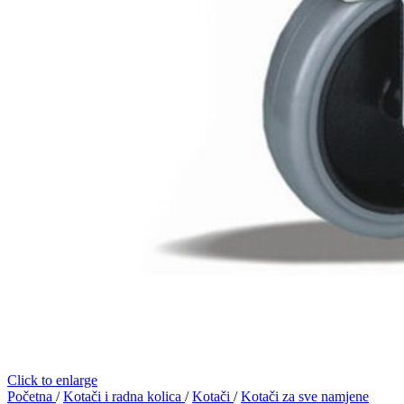
Click to enlarge
Početna
/
Kotači i radna kolica
/
Kotači
/
Kotači za sve namjene