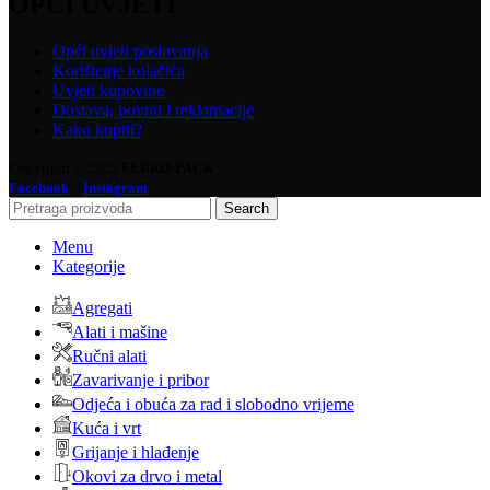
OPĆI UVJETI
Opći uvjeti poslovanja
Korištenje kolačića
Uvjeti kupovine
Dostava, povrat i reklamacije
Kako kupiti?
Copyright © 2025
FERRO-PACK
-
Facebook
Instagram
Search
Menu
Kategorije
Agregati
Alati i mašine
Ručni alati
Zavarivanje i pribor
Odjeća i obuća za rad i slobodno vrijeme
Kuća i vrt
Grijanje i hlađenje
Okovi za drvo i metal