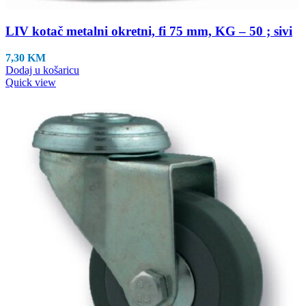
LIV kotač metalni okretni, fi 75 mm, KG – 50 ; sivi
7,30
KM
Dodaj u košaricu
Quick view