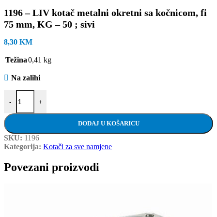
1196 – LIV kotač metalni okretni sa kočnicom, fi
75 mm, KG – 50 ; sivi
8,30
KM
Težina
0,41 kg
Na zalihi
1196 - LIV kotač metalni okretni sa kočnicom, fi 75 mm, KG - 50 ; siv
-
+
DODAJ U KOŠARICU
SKU:
1196
Kategorija:
Kotači za sve namjene
Povezani proizvodi