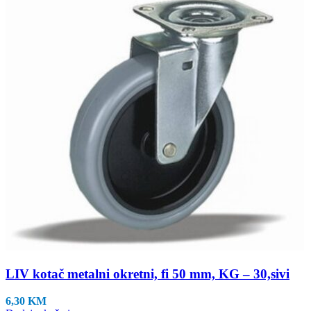
LIV kotač metalni okretni, fi 50 mm, KG – 30,sivi
6,30
KM