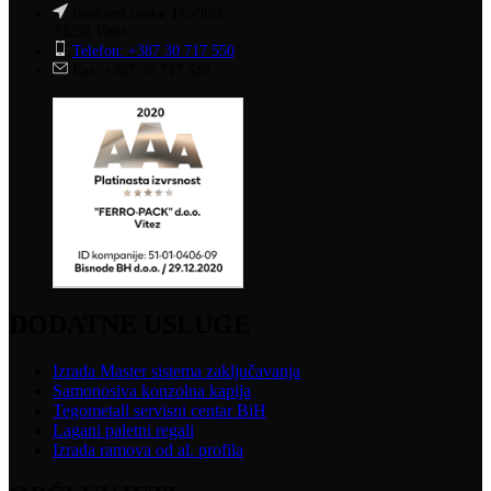
Poslovni centar PC-96/2
72250 Vitez
Telefon: +387 30 717 550
Fax: +387 30 717 549
DODATNE USLUGE
Izrada Master sistema zaključavanja
Samonosiva konzolna kapija
Tegometall servisni centar BiH
Lagani paletni regali
Izrada ramova od al. profila