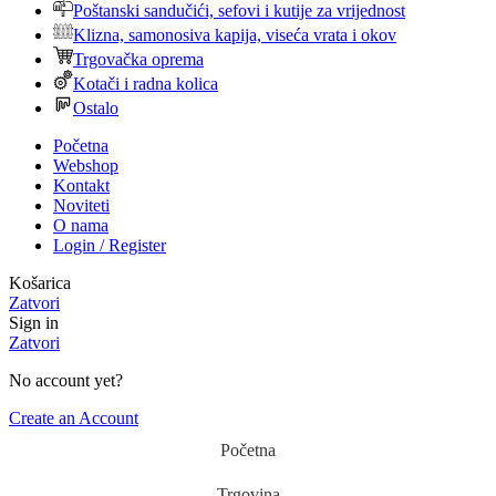
Poštanski sandučići, sefovi i kutije za vrijednost
Klizna, samonosiva kapija, viseća vrata i okov
Trgovačka oprema
Kotači i radna kolica
Ostalo
Početna
Webshop
Kontakt
Noviteti
O nama
Login / Register
Košarica
Zatvori
Sign in
Zatvori
No account yet?
Create an Account
Početna
Trgovina